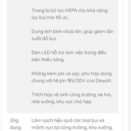
Trang bị bộ lọc HEPA cho khả năng
lọc bụi mịn tối ưu.
Dung tích bình chứa lớn, giúp giảm tần
suất đổ bụi.
Đèn LED hỗ trợ làm việc trong điều
kiện thiếu sáng.
Không kèm pin và sạc, phù hợp dùng
chung với hệ pin 18V/20V của Dewalt.
Thích hợp vệ sinh công trường, xe hơi,
nhà xưởng, khu vực nhỏ hẹp.
Ứng
Làm sạch hiệu quả các loại bụi và
dụng
mảnh vụn tại công trường, kho xưởng,