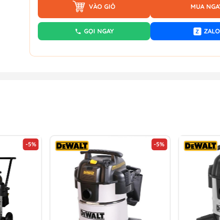
VÀO GIỎ
MUA NGA
GỌI NGAY
ZALO
Z
-5%
-5%