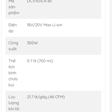
Mã
DCV501LN-B1
sản
phẩm
Điện
18V/20V Max Li-ion
áp
Công
300W
suất
Thể
0.7 lít (700 ml)
tích
bình
chứa
bụi
Lưu
21.7 lít/giây (46 CFM)
lượng
khí tối