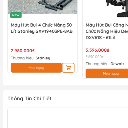
NEW
Máy Hút Bụi 4 Chức Năng 30
Máy Hút Bụi Công N
Lít Stanley SXV19403PE-8AB
Chức Năng Hiệu De
DXV61S - 61Lít
5.596.000₫
2.980.000₫
5.890.000₫
Thương hiệu:
Stanley
Thương hiệu:
Dewalt
Mua ngay
Mua ngay
Thông Tin Chi Tiết