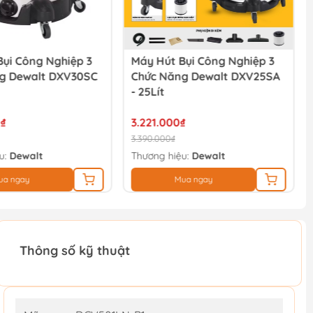
ụi Công Nghiệp 3
Máy Hút Bụi Công Nghiệp 3
g Dewalt DXV30SC
Chức Năng Dewalt DXV25SA
- 25Lít
₫
3.221.000₫
3.390.000₫
u:
Dewalt
Thương hiệu:
Dewalt
ua ngay
Mua ngay
Thông số kỹ thuật