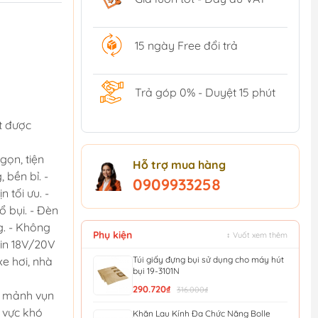
15 ngày Free đổi trả
Trả góp 0% - Duyệt 15 phút
ặt được
gọn, tiện
Hỗ trợ mua hàng
 bền bỉ. -
0909933258
 tối ưu. -
ổ bụi. - Đèn
g. - Không
Phụ kiện
↕ Vuốt xem thêm
pin 18V/20V
Túi giấy đựng bụi sử dụng cho máy hút
xe hơi, nhà
bụi 19-3101N
290.720₫
316.000₫
và mảnh vụn
u vực khó
Khăn Lau Kính Đa Chức Năng Bolle