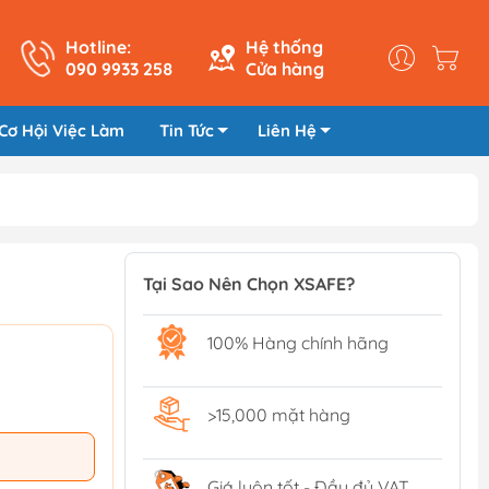
Hotline:
Hệ thống
090 9933 258
Cửa hàng
Cơ Hội Việc Làm
Tin Tức
Liên Hệ
Tại Sao Nên Chọn XSAFE?
100% Hàng chính hãng
>15,000 mặt hàng
Giá luôn tốt - Đầy đủ VAT