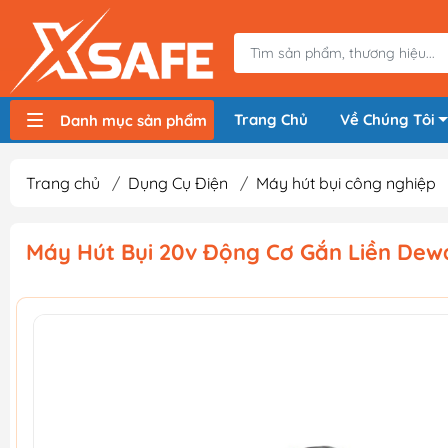
Trang Chủ
Về Chúng Tôi
Danh mục sản phẩm
Máy nén khí, bơm hơi
Máy hàn điện
Thiết bị nâng hạ, vận chuyển
Thiết bị đo
Thiết bị dùng điện
Thiết bị dùng pin
Thiết bị đựng lưu trữ
Thiết bị bảo hộ lao động
Trang chủ
/
Dụng Cụ Điện
/
Máy hút bụi công nghiệp
Máy Hút Bụi 20v Động Cơ Gắn Liền Dew