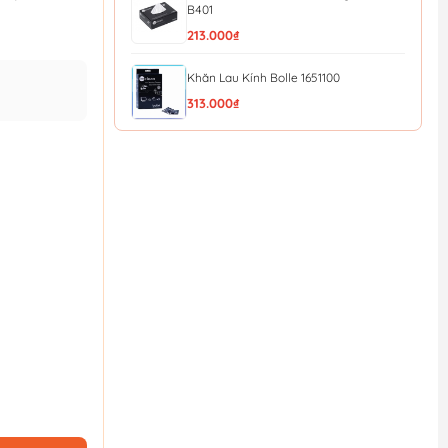
B401
213.000₫
Khăn Lau Kính Bolle 1651100
313.000₫
Túi giấy đựng bụi sử dụng cho máy hút
bụi Stanley 19...
298.080₫
324.000₫
Đầu hút bụi bảng lớn sử dụng cho máy
hút bụi Stanley...
368.920₫
401.000₫
Ống cứng, hút bụi làm bằng nhựa tổng
hợp sử dụng ch...
220.800₫
240.000₫