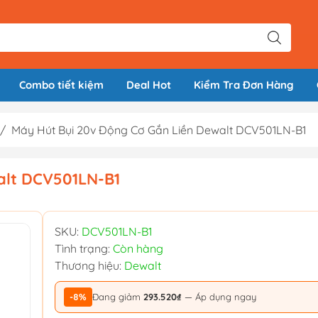
Combo tiết kiệm
Deal Hot
Kiểm Tra Đơn Hàng
/
Máy Hút Bụi 20v Động Cơ Gắn Liền Dewalt DCV501LN-B1
alt DCV501LN-B1
SKU:
DCV501LN-B1
Tình trạng:
Còn hàng
Thương hiệu:
Dewalt
-8%
Đang giảm
293.520₫
— Áp dụng ngay