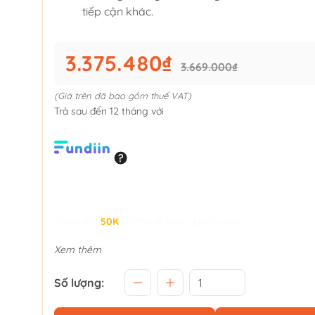
tiếp cận khác.
3.375.480₫
3.669.000₫
(Giá trên đã bao gồm thuế VAT)
Trả sau đến 12 tháng với
Giảm đến
50K
khi thanh toán qua Fundiin.
Xem thêm
Số lượng: