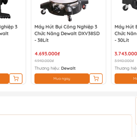
ghiệp 3
Máy Hút Bụi Công Nghiệp 3
Máy Hút B
walt
Chức Năng Dewalt DXV38SD
Chức Năn
- 38Lít
- 30Lít
4.693.000₫
3.743.000
4.940.000₫
3.940.000₫
Thương hiệu:
Dewalt
Thương hiệ
Mua ngay
M