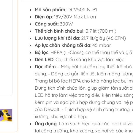
Mã sản phẩm
: DCV501LN-B1
Điện áp
: 18V/20V Max Li-ion
Công suất
: 300W
Thể tích bình chứa bụi
: 0.7 lít (700 ml)
Lưu lượng khí tối đa
: 21.7 lít/giây (46 CFM)
Áp lực chân không tối đa
: 45 mbar
Bộ lọc
: HEPA (L-Class), có thể thay thế và gi
Đèn LED
: Có, chiếu sáng khu vực làm việc
Đặc điểm
: - Máy hút bụi cầm tay thiết kế nhỏ 
dụng. - Động cơ gắn liền tiết kiệm năng lượng,
Trang bị bộ lọc HEPA cho khả năng lọc bụi mịn
Dung tích bình chứa lớn, giúp giảm tần suất đ
LED hỗ trợ làm việc trong điều kiện thiếu sán
kèm pin và sạc, phù hợp dùng chung với hệ 
của Dewalt. - Thích hợp vệ sinh công trường, 
xưởng, khu vực nhỏ hẹp.
Ứng dụng
: Làm sạch hiệu quả các loại bụi 
tại công trường, kho xưởng, xe hơi và các kh