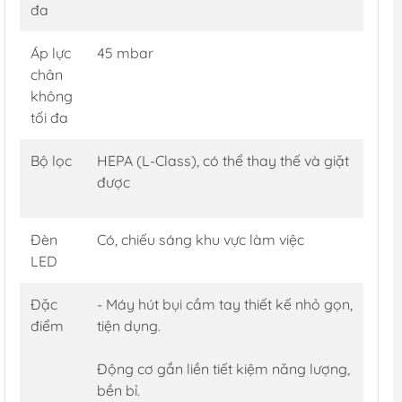
đa
Áp lực
45 mbar
chân
không
tối đa
Bộ lọc
HEPA (L-Class), có thể thay thế và giặt
được
Đèn
Có, chiếu sáng khu vực làm việc
LED
Đặc
- Máy hút bụi cầm tay thiết kế nhỏ gọn,
điểm
tiện dụng.
Động cơ gắn liền tiết kiệm năng lượng,
bền bỉ.