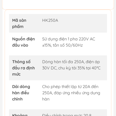
Mã sản
HK250A
phẩm
Nguồn điện
Sử dụng điện 1 pha 220V AC
đầu vào
±15%, tần số 50/60Hz
Thông số
Dòng hàn tối đa 250A, điện áp
đầu ra định
30V DC, chu kỳ tải 35% tại 40°C
mức
Dải dòng
Cho phép thiết lập từ 20A đến
hàn điều
250A, đáp ứng nhiều ứng dụng
chỉnh
hàn
Khoảng
Điều chỉnh trong mức 20.8