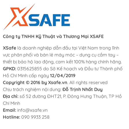
Công ty TNHH Kỹ Thuật và Thương Mại XSAFE
XSafe
là doanh nghiệp dẫn đầu tại Việt Nam trong lĩnh
vực phân phối và bán lẻ máy móc – dụng cụ cầm tay –
thiết bị bảo hộ lao động, cam kết 100% hàng chính hãng.
GPKD:
0315625855 do Sở Kế hoạch và Đầu tư Thành phố
Hồ Chí Minh cấp ngày
12/04/2019
Copyright © 2016 by Xsafe.vn
. All rights reserved
Chịu trách nghiệm nội dung:
Đỗ Trịnh Nhất Duy
Địa chỉ:
số 52 đường ĐHT21, P. Đông Hưng Thuận, TP Hồ
Chí Minh
Email:
info@xsafe.vn
Hotline:
090 9933 258