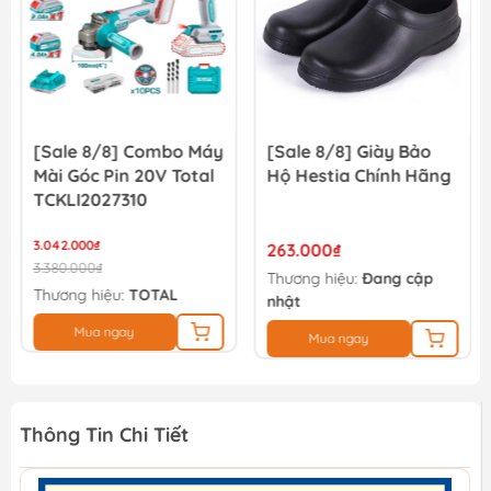
[Sale 8/8] Combo Máy
[Sale 8/8] Giày Bảo
Mài Góc Pin 20V Total
Hộ Hestia Chính Hãng
TCKLI2027310
3.042.000₫
263.000₫
3.380.000₫
Thương hiệu:
Đang cập
Thương hiệu:
TOTAL
nhật
Mua ngay
Mua ngay
Thông Tin Chi Tiết