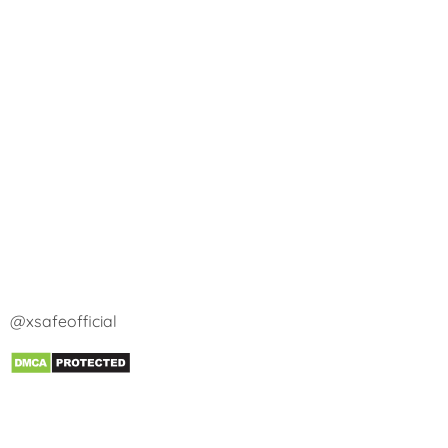
@xsafeofficial