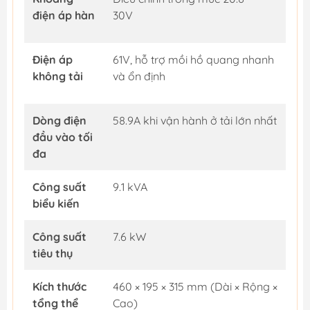
điện áp hàn
30V
Điện áp
61V, hỗ trợ mồi hồ quang nhanh
không tải
và ổn định
Dòng điện
58.9A khi vận hành ở tải lớn nhất
đầu vào tối
đa
Công suất
9.1 kVA
biểu kiến
Công suất
7.6 kW
tiêu thụ
Kích thước
460 × 195 × 315 mm (Dài × Rộng ×
tổng thể
Cao)