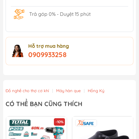
Trả góp 0% - Duyệt 15 phút
Hỗ trợ mua hàng
0909933258
Đồ nghề cho thợ cơ khí
|
Máy hàn que
|
Hồng Ký
CÓ THỂ BẠN CŨNG THÍCH
-10%