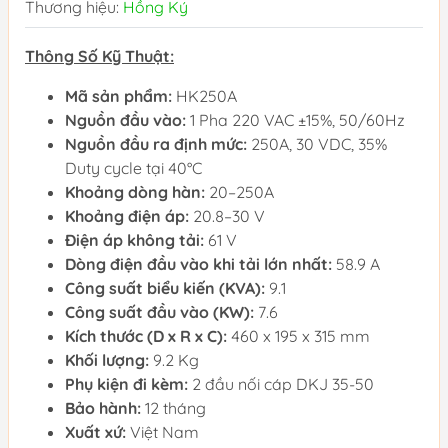
Thương hiệu:
Hồng Ký
Thông Số Kỹ Thuật:
Mã sản phẩm:
HK250A
Nguồn đầu vào:
1 Pha 220 VAC ±15%, 50/60Hz
Nguồn đầu ra định mức:
250A, 30 VDC, 35%
Duty cycle tại 40°C
Khoảng dòng hàn:
20–250A
Khoảng điện áp:
20.8–30 V
Điện áp không tải:
61 V
Dòng điện đầu vào khi tải lớn nhất:
58.9 A
Công suất biểu kiến (KVA):
9.1
Công suất đầu vào (KW):
7.6
Kích thước (D x R x C):
460 x 195 x 315 mm
Khối lượng:
9.2 Kg
Phụ kiện đi kèm:
2 đầu nối cáp DKJ 35-50
Bảo hành:
12 tháng
Xuất xứ:
Việt Nam