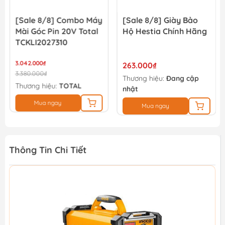
[Sale 8/8] Combo Máy
[Sale 8/8] Giày Bảo
Mài Góc Pin 20V Total
Hộ Hestia Chính Hãng
TCKLI2027310
3.042.000₫
263.000₫
3.380.000₫
Thương hiệu:
Đang cập
Thương hiệu:
TOTAL
nhật
Mua ngay
Mua ngay
Thông Tin Chi Tiết