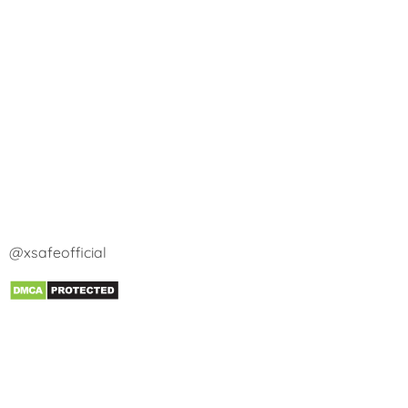
@xsafeofficial