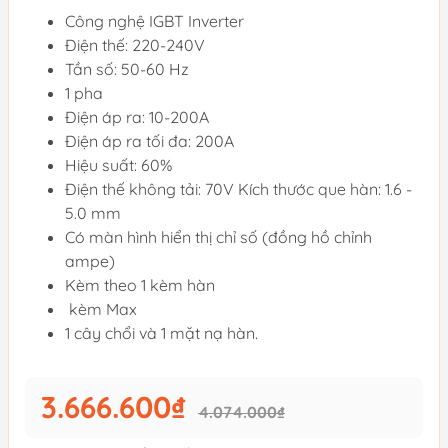
Công nghệ IGBT Inverter
Điện thế: 220-240V
Tần số: 50-60 Hz
1 pha
Điện áp ra: 10-200A
Điện áp ra tối đa: 200A
Hiệu suất: 60%
Điện thế không tải: 70V Kích thước que hàn: 1.6 -
5.0 mm
Có màn hình hiển thị chỉ số (đồng hồ chỉnh
ampe)
Kèm theo 1 kèm hàn
kèm Max
1 cây chổi và 1 mặt nạ hàn.
3.666.600₫
4.074.000₫