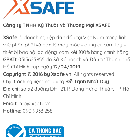
Công ty TNHH Kỹ Thuật và Thương Mại XSAFE
XSafe
là doanh nghiệp dẫn đầu tại Việt Nam trong lĩnh
vực phân phối và bán lẻ máy móc – dụng cụ cầm tay –
thiết bị bảo hộ lao động, cam kết 100% hàng chính hãng.
GPKD:
0315625855 do Sở Kế hoạch và Đầu tư Thành phố
Hồ Chí Minh cấp ngày
12/04/2019
Copyright © 2016 by Xsafe.vn
. All rights reserved
Chịu trách nghiệm nội dung:
Đỗ Trịnh Nhất Duy
Địa chỉ:
số 52 đường ĐHT21, P. Đông Hưng Thuận, TP Hồ
Chí Minh
Email:
info@xsafe.vn
Hotline:
090 9933 258