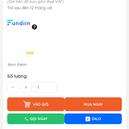
(Giá trên đã bao gồm thuế VAT)
Trả sau đến 12 tháng với
Giảm đến
50K
khi thanh toán qua Fundiin.
Xem thêm
Số lượng:
VÀO GIỎ
MUA NGAY
GỌI NGAY
ZALO
Z