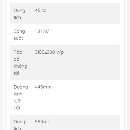
Dung
46 cc
tích
Công
1.8 KW
suất
Tốc
3100±300 v/p
độ
không
tải
Đường
445mm
kính
lưỡi
cắt
Dung
550ml
tích