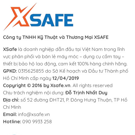
Công ty TNHH Kỹ Thuật và Thương Mại XSAFE
XSafe
là doanh nghiệp dẫn đầu tại Việt Nam trong lĩnh
vực phân phối và bán lẻ máy móc – dụng cụ cầm tay –
thiết bị bảo hộ lao động, cam kết 100% hàng chính hãng.
GPKD:
0315625855 do Sở Kế hoạch và Đầu tư Thành phố
Hồ Chí Minh cấp ngày
12/04/2019
Copyright © 2016 by Xsafe.vn
. All rights reserved
Chịu trách nghiệm nội dung:
Đỗ Trịnh Nhất Duy
Địa chỉ:
số 52 đường ĐHT21, P. Đông Hưng Thuận, TP Hồ
Chí Minh
Email:
info@xsafe.vn
Hotline:
090 9933 258