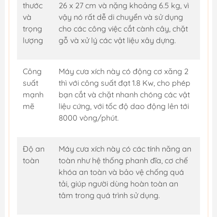
thước
26 x 27 cm và nặng khoảng 6.5 kg, vì
và
vậy nó rất dễ di chuyển và sử dụng
trọng
cho các công việc cắt cành cây, chặt
lượng
gỗ và xử lý các vật liệu xây dựng.
Công
Máy cưa xích này có động cơ xăng 2
suất
thì với công suất đạt 1.8 Kw, cho phép
mạnh
bạn cắt và chặt nhanh chóng các vật
mẽ
liệu cứng, với tốc độ dao động lên tới
8000 vòng/phút.
Độ an
Máy cưa xích này có các tính năng an
toàn
toàn như hệ thống phanh đĩa, cơ chế
khóa an toàn và bảo vệ chống quá
tải, giúp người dùng hoàn toàn an
tâm trong quá trình sử dụng.