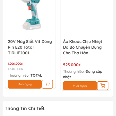
154.000₫
20V Máy Siết Vít Dùng
Áo Khoác Chịu Nhiệt
Pin E20 Total
Da Bò Chuyên Dụng
TIRLIE2001
Cho Thợ Hàn
1.206.000₫
523.000₫
1.340.000₫
Thương hiệu:
Đang cập
Thương hiệu:
TOTAL
nhật
Mua ngay
Mua ngay
Thông Tin Chi Tiết