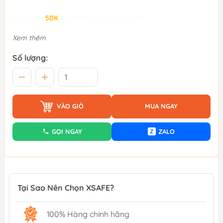
Giảm đến
50K
khi thanh toán qua Fundiin.
Xem thêm
Số lượng:
VÀO GIỎ
MUA NGAY
GỌI NGAY
ZALO
Z
Tại Sao Nên Chọn XSAFE?
100% Hàng chính hãng