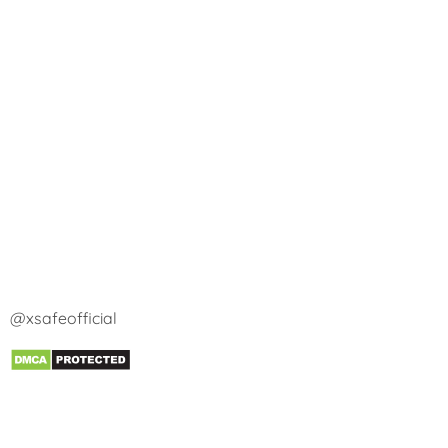
@xsafeofficial