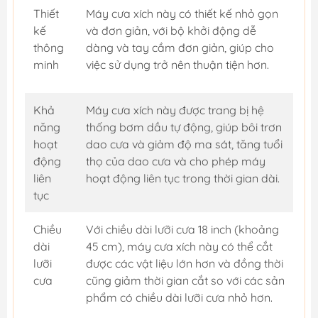
Thiết
Máy cưa xích này có thiết kế nhỏ gọn
kế
và đơn giản, với bộ khởi động dễ
thông
dàng và tay cầm đơn giản, giúp cho
minh
việc sử dụng trở nên thuận tiện hơn.
Khả
Máy cưa xích này được trang bị hệ
năng
thống bơm dầu tự động, giúp bôi trơn
hoạt
dao cưa và giảm độ ma sát, tăng tuổi
động
thọ của dao cưa và cho phép máy
liên
hoạt động liên tục trong thời gian dài.
tục
Chiều
Với chiều dài lưỡi cưa 18 inch (khoảng
dài
45 cm), máy cưa xích này có thể cắt
lưỡi
được các vật liệu lớn hơn và đồng thời
cưa
cũng giảm thời gian cắt so với các sản
phẩm có chiều dài lưỡi cưa nhỏ hơn.