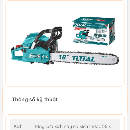
Thông số kỹ thuật
Kích
Máy cưa xích này có kích thước 56 x