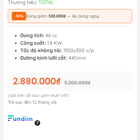
Thương hiệu:
TOTAL
-10%
Đang giảm
320.000₫
— Áp dụng ngay
Dung tích:
46 cc
Công suất:
1.8 KW
Tốc độ không tải:
3100±300 v/p
Đường kính lưỡi cắt:
445mm
2.880.000₫
3.200.000₫
(Giá trên đã bao gồm thuế VAT)
Trả sau đến 12 tháng với