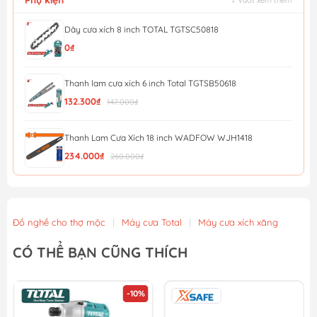
Dây cưa xích 8 inch TOTAL TGTSC50818
0₫
Thanh lam cưa xích 6 inch Total TGTSB50618
132.300₫
147.000₫
Thanh Lam Cưa Xích 18 inch WADFOW WJH1418
234.000₫
260.000₫
Thanh Lam Cưa Xích 16 inch WADFOW WJH1416
234.000₫
260.000₫
Đồ nghề cho thợ mộc
|
Máy cưa Total
|
Máy cưa xích xăng
Dây Cưa Xích 16 inch WADFOW WZY1416
CÓ THỂ BẠN CŨNG THÍCH
234.000₫
260.000₫
-10%
Dây Cưa Xích 8 Inch Total TGTSC50801
138.600₫