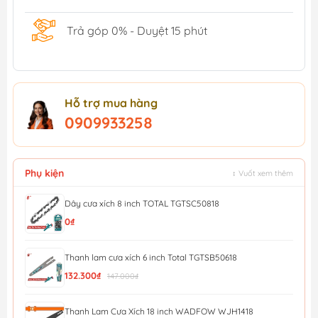
Trả góp 0% - Duyệt 15 phút
Hỗ trợ mua hàng
0909933258
Phụ kiện
↕ Vuốt xem thêm
Dây cưa xích 8 inch TOTAL TGTSC50818
0₫
Thanh lam cưa xích 6 inch Total TGTSB50618
132.300₫
147.000₫
Thanh Lam Cưa Xích 18 inch WADFOW WJH1418