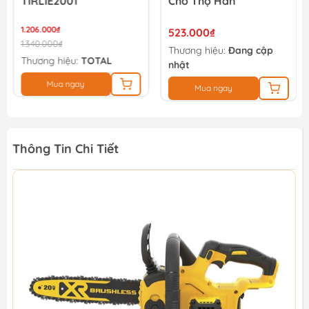
TIRLIE2001
Cho Thợ Hàn
1.206.000₫
523.000₫
1.340.000₫
Thương hiệu:
Đang cập
Thương hiệu:
TOTAL
nhật
Mua ngay
Mua ngay
Thông Tin Chi Tiết