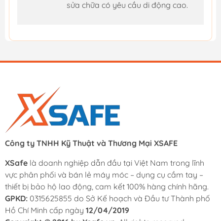
sửa chữa có yêu cầu di động cao.
Công ty TNHH Kỹ Thuật và Thương Mại XSAFE
XSafe
là doanh nghiệp dẫn đầu tại Việt Nam trong lĩnh
vực phân phối và bán lẻ máy móc – dụng cụ cầm tay –
thiết bị bảo hộ lao động, cam kết 100% hàng chính hãng.
GPKD:
0315625855 do Sở Kế hoạch và Đầu tư Thành phố
Hồ Chí Minh cấp ngày
12/04/2019