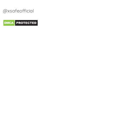
@xsafeofficial