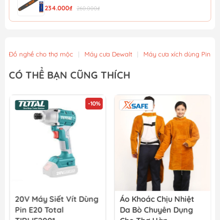
234.000₫
260.000₫
Thanh Lam Cưa Xích 16 inch WADFOW WJH1416
234.000₫
260.000₫
Đồ nghề cho thợ mộc
|
Máy cưa Dewalt
|
Máy cưa xích dùng Pin
Dây Cưa Xích 16 inch WADFOW WZY1416
CÓ THỂ BẠN CŨNG THÍCH
234.000₫
260.000₫
-10%
Dây Cưa Xích 8 Inch Total TGTSC50801
138.600₫
154.000₫
20V Máy Siết Vít Dùng
Áo Khoác Chịu Nhiệt
Pin E20 Total
Da Bò Chuyên Dụng