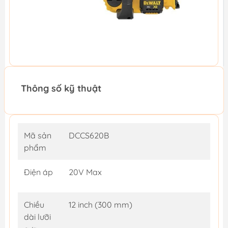
Thông số kỹ thuật
Mã sản
DCCS620B
phẩm
Điện áp
20V Max
Chiều
12 inch (300 mm)
dài lưỡi