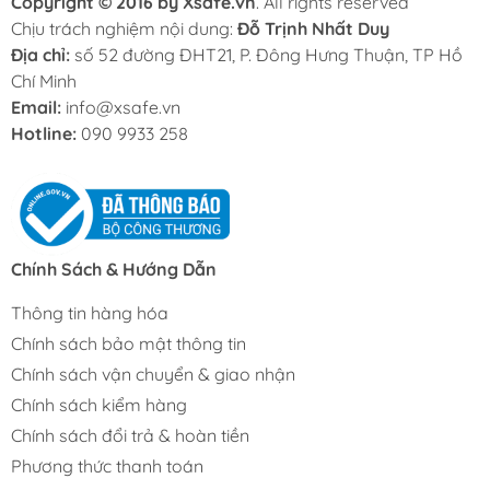
Copyright © 2016 by Xsafe.vn
. All rights reserved
Chịu trách nghiệm nội dung:
Đỗ Trịnh Nhất Duy
Địa chỉ:
số 52 đường ĐHT21, P. Đông Hưng Thuận, TP Hồ
Chí Minh
Email:
info@xsafe.vn
Hotline:
090 9933 258
Chính Sách & Hướng Dẫn
Thông tin hàng hóa
Chính sách bảo mật thông tin
Chính sách vận chuyển & giao nhận
Chính sách kiểm hàng
Chính sách đổi trả & hoàn tiền
Phương thức thanh toán