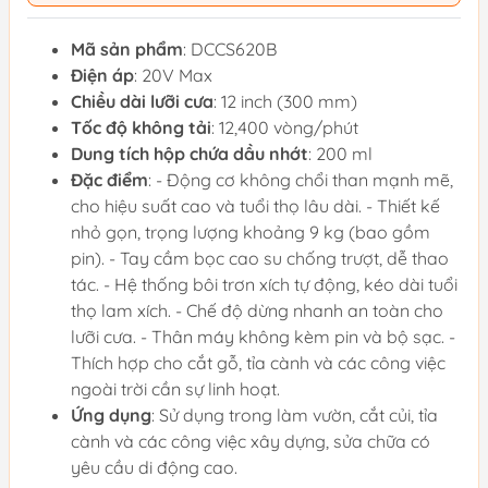
Mã sản phẩm
: DCCS620B
Điện áp
: 20V Max
Chiều dài lưỡi cưa
: 12 inch (300 mm)
Tốc độ không tải
: 12,400 vòng/phút
Dung tích hộp chứa dầu nhớt
: 200 ml
Đặc điểm
: - Động cơ không chổi than mạnh mẽ,
cho hiệu suất cao và tuổi thọ lâu dài. - Thiết kế
nhỏ gọn, trọng lượng khoảng 9 kg (bao gồm
pin). - Tay cầm bọc cao su chống trượt, dễ thao
tác. - Hệ thống bôi trơn xích tự động, kéo dài tuổi
thọ lam xích. - Chế độ dừng nhanh an toàn cho
lưỡi cưa. - Thân máy không kèm pin và bộ sạc. -
Thích hợp cho cắt gỗ, tỉa cành và các công việc
ngoài trời cần sự linh hoạt.
Ứng dụng
: Sử dụng trong làm vườn, cắt củi, tỉa
cành và các công việc xây dựng, sửa chữa có
yêu cầu di động cao.