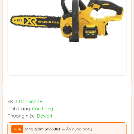
SKU:
DCCS620B
Tình trạng:
Còn hàng
Thương hiệu:
Dewalt
-8%
Đang giảm
319.600₫
— Áp dụng ngay