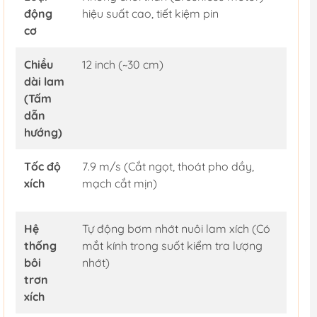
động
hiệu suất cao, tiết kiệm pin
cơ
Chiều
12 inch (~30 cm)
dài lam
(Tấm
dẫn
hướng)
Tốc độ
7.9 m/s (Cắt ngọt, thoát pho dầy,
xích
mạch cắt mịn)
Hệ
Tự động bơm nhớt nuôi lam xích (Có
thống
mắt kính trong suốt kiểm tra lượng
bôi
nhớt)
trơn
xích