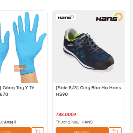
] Giày Bảo Hộ Hans
[Sale 8/8] Giày Bảo Hộ
Hestia
263.000₫
u:
HANS
Thương hiệu:
Đang cập nhật
ua ngay
Mua ngay