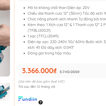
Mô tơ không chổi than Điện áp: 20V
Chiều dài thanh cưa: 12" (30cm) Tốc độ xích:
Chức năng phanh xích nhanh Tự động bôi trơ
Kèm theo: 1 Xích cưa 12" & 1 Thanh cưa 12" 2 P
(TFBLI20021)
1 sạc (TFCLI20411)
Điện áp sạc: 220-240V 50/ 60Hz Bước xích: 3
xích: 45 Độ dày xích: 0.043"
Đóng gói trong hộp màu
3.366.000₫
3.740.000₫
(Giá trên đã bao gồm thuế VAT)
Trả sau đến 12 tháng với