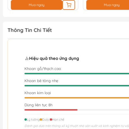
Mua ngay
Thông Tin Chi Tiết
Hiệu quả theo ứng dụng
Khoan gỗ/thạch cao
Khoan bê tông nhẹ
Khoan kim loại
Dùng liên tục 8h
Lý tưởng
Được
Hạn chế
Đánh giá dựa trên thông số kỹ thuật nhà sản xuất và kinh nghiệm tư vấ