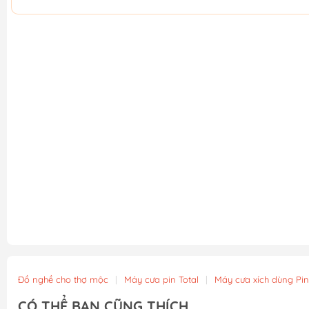
Đồ nghề cho thợ mộc
|
Máy cưa pin Total
|
Máy cưa xích dùng Pin
CÓ THỂ BẠN CŨNG THÍCH