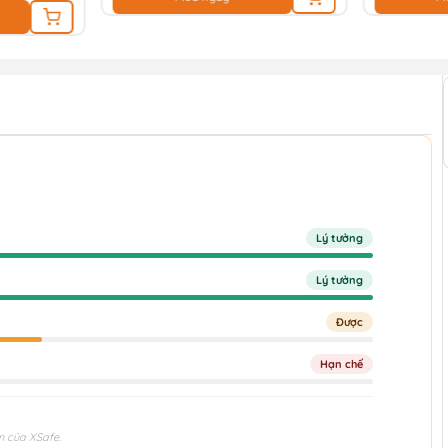
Lý tưởng
Lý tưởng
Được
Hạn chế
n của XSafe.