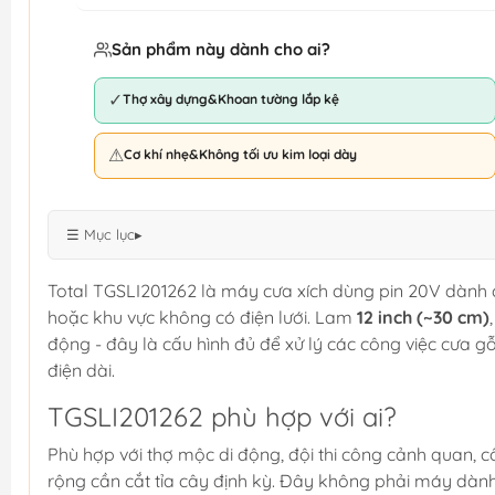
Sản phẩm này dành cho ai?
✓
Thợ xây dựng&Khoan tường lắp kệ
⚠
Cơ khí nhẹ&Không tối ưu kim loại dày
☰ Mục lục
▸
Total TGSLI201262 là máy cưa xích dùng pin 20V dành c
hoặc khu vực không có điện lưới. Lam
12 inch (~30 cm)
động - đây là cấu hình đủ để xử lý các công việc cưa
điện dài.
TGSLI201262 phù hợp với ai?
Phù hợp với thợ mộc di động, đội thi công cảnh quan, 
rộng cần cắt tỉa cây định kỳ. Đây không phải máy dàn