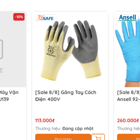
y Cách
[Sale 8/8] Găng Tay Y Tế
[Sale 8/8
Ansell 92-670
HS90
260.000₫
788.000₫
 nhật
Thương hiệu:
Ansell
Thương hiệ
Mua ngay
M