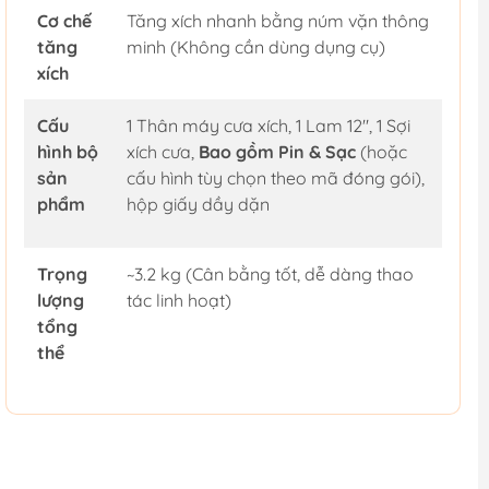
Cơ chế
Tăng xích nhanh bằng núm vặn thông
tăng
minh (Không cần dùng dụng cụ)
xích
Cấu
1 Thân máy cưa xích, 1 Lam 12", 1 Sợi
hình bộ
xích cưa,
Bao gồm Pin & Sạc
(hoặc
sản
cấu hình tùy chọn theo mã đóng gói),
phẩm
hộp giấy dầy dặn
Trọng
~3.2 kg (Cân bằng tốt, dễ dàng thao
lượng
tác linh hoạt)
tổng
thể