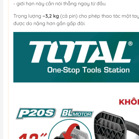
- giới hạn này cần nói thẳng ngay từ đầu.
Trọng lượng
~3,2 kg
(cả pin) cho phép thao tác một ta
được do nặng hơn gần gấp đôi.