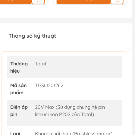
Thông số kỹ thuật
Thương
Total
hiệu
Mã sản
TGSLI201262
phẩm
Điện áp
20V Max (Sử dụng chung hệ pin
pin
lithium-ion P20S của Total)
Loại
Không chổi than (Brushless motor)