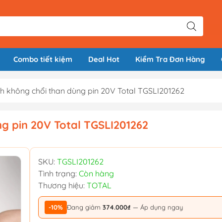
Combo tiết kiệm
Deal Hot
Kiểm Tra Đơn Hàng
ch không chổi than dùng pin 20V Total TGSLI201262
ng pin 20V Total TGSLI201262
SKU:
TGSLI201262
Tình trạng:
Còn hàng
Thương hiệu:
TOTAL
-10%
Đang giảm
374.000₫
— Áp dụng ngay