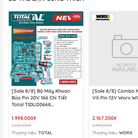
-10%
[Sale 8/8] Combo Máy Vặn
[Sale 8/8] Găng Ta
Vít Pin 12V Worx WU139
Điện 400V
2.167.200₫
113.000₫
2.408.000₫
Thương hiệu:
Đang cập
Thương hiệu:
WORX
Mua ngay