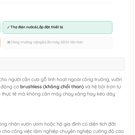
✓
Thợ điện nước&Lắp đặt thiết bị
✕
Công trường nặng&Cần máy SDS+ lớn hơn
ho người cần cưa gỗ linh hoạt ngoài công trường, vườn
, động cơ
brushless (không chổi than)
và hệ bôi trơn tự
 gỗ thực tế mà không cần máy chạy xăng hay kéo dây
công nhân vườn ươm hoặc hộ gia đình có diện tích đất
h cho công việc lâm nghiệp chuyên nghiệp cường độ cao