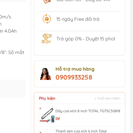
 10m/s
15 ngày Free đổi trả
n
in 4.0Ah
Trả góp 0% - Duyệt 15 phút
/8". Số mắt
Hỗ trợ mua hàng
0909933258
Phụ kiện
↕ Vuốt xem thêm
Dây cưa xích 8 inch TOTAL TGTSC50818
0₫
Thanh lam cưa xích 6 inch Total