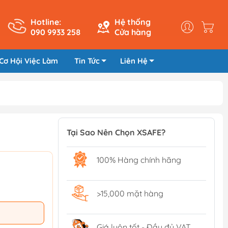
Hotline:
Hệ thống
090 9933 258
Cửa hàng
Cơ Hội Việc Làm
Tin Tức
Liên Hệ
Tại Sao Nên Chọn XSAFE?
100% Hàng chính hãng
>15,000 mặt hàng
Giá luôn tốt - Đầy đủ VAT