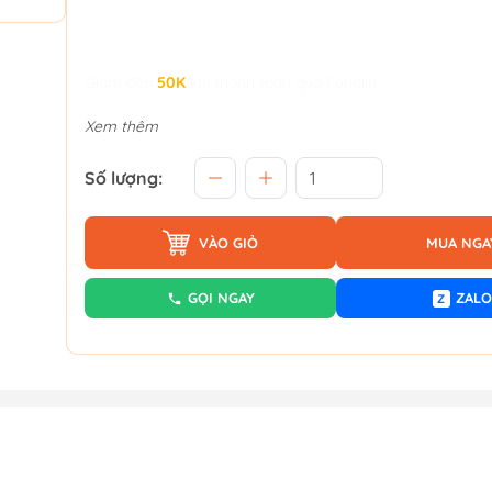
Giảm đến
50K
khi thanh toán qua Fundiin.
Xem thêm
Số lượng:
VÀO GIỎ
MUA NGA
GỌI NGAY
ZALO
Z