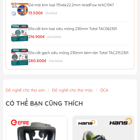
Đá mài kim loại 115x6x22.2mm WadFow WAC1347
13.500₫
15.000₫
Đĩa cắt kim loại siêu mỏng 230mm Total TAC062301
216.900₫
241.000₫
Đĩa cắt gạch siêu mỏng 230mm kèm tán Total TAC2152301
280.800₫
312.000₫
Đĩa cắt gạch siêu mỏng 180mm kèm tán Total TAC2151801
190.800₫
212.000₫
Đồ nghề cho thợ sơn
|
Đồ nghề cho thợ mộc
|
DCA
Đĩa cắt gạch siêu mỏng 125mm Total TAC061251
CÓ THỂ BẠN CŨNG THÍCH
65.700₫
73.000₫
Đĩa cắt gạch siêu mỏng 105mm Total TAC061051
44.100₫
49.000₫