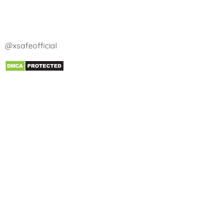
@xsafeofficial