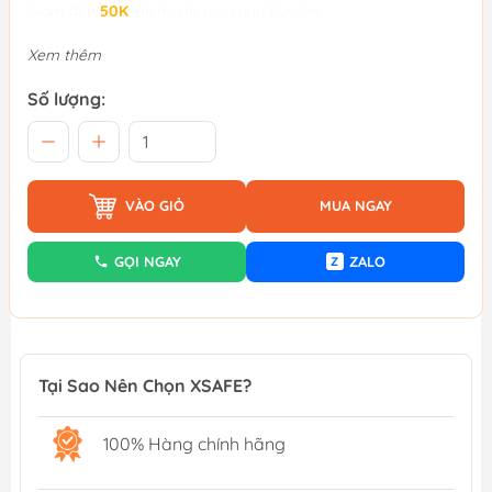
Giảm đến
50K
khi thanh toán qua Fundiin.
Xem thêm
Số lượng:
VÀO GIỎ
MUA NGAY
GỌI NGAY
ZALO
Z
Tại Sao Nên Chọn XSAFE?
100% Hàng chính hãng