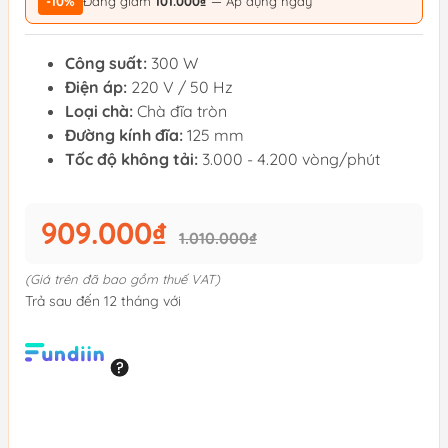
-10%
Đang giảm
101.000₫
— Áp dụng ngay
Công suất:
300 W
Điện áp:
220 V / 50 Hz
Loại chà:
Chà đĩa tròn
Đường kính đĩa:
125 mm
Tốc độ không tải:
3.000 - 4.200 vòng/phút
909.000₫
1.010.000₫
(Giá trên đã bao gồm thuế VAT)
Trả sau đến 12 tháng với