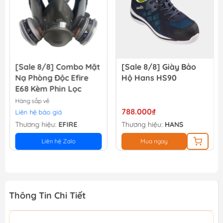
[Sale 8/8] Combo Mặt
[Sale 8/8] Giày Bảo
Nạ Phòng Độc Efire
Hộ Hans HS90
E68 Kèm Phin Lọc
Hàng sắp về
788.000₫
Liên hệ báo giá
Thương hiệu:
EFIRE
Thương hiệu:
HANS
Liên hệ Zalo
Mua ngay
Thông Tin Chi Tiết