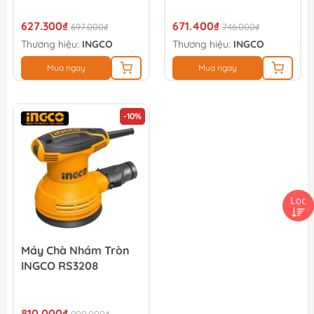
627.300₫
671.400₫
697.000₫
746.000₫
Thương hiệu:
INGCO
Thương hiệu:
INGCO
Mua ngay
Mua ngay
-10%
Máy Chà Nhám Tròn
INGCO RS3208
810.000₫