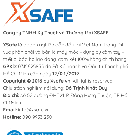
đĩa Ø150mm). Chuyển động tròn lệch tâm giúp chà mịn
bề mặt gỗ, sơn, vecni mà không để lại vết xước theo
chiều thẳng. Phù hợp hoàn thiện đồ gỗ, đánh bóng bề
mặt trước khi sơn.
Công ty TNHH Kỹ Thuật và Thương Mại XSAFE
XSafe
là doanh nghiệp dẫn đầu tại Việt Nam trong lĩnh
INGCO RS3208
vực phân phối và bán lẻ máy móc – dụng cụ cầm tay –
thiết bị bảo hộ lao động, cam kết 100% hàng chính hãng.
GPKD:
0315625855 do Sở Kế hoạch và Đầu tư Thành phố
Hồ Chí Minh cấp ngày
12/04/2019
INGCO RS3216
Copyright © 2016 by Xsafe.vn
. All rights reserved
Chịu trách nghiệm nội dung:
Đỗ Trịnh Nhất Duy
Địa chỉ:
số 52 đường ĐHT21, P. Đông Hưng Thuận, TP Hồ
INGCO RS4501.2
Chí Minh
Email:
info@xsafe.vn
Hotline:
090 9933 258
INGCO RS4508