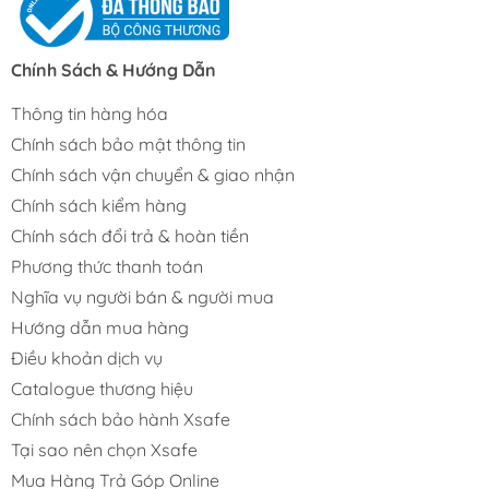
Máy chà nhám rung/chữ nhật: Các model
PS2408
(240W),
PS2416
(240W – đế 110×100mm),
FS35028
(350W) và
FS3208
(320W). Chuyển động rung theo biên
Chính Sách & Hướng Dẫn
độ nhỏ, phù hợp xử lý các bề mặt phẳng, góc vuông,
cạnh viền mà máy tròn khó với tới.
Thông tin hàng hóa
Chính sách bảo mật thông tin
Chính sách vận chuyển & giao nhận
INGCO PS2408
Chính sách kiểm hàng
Chính sách đổi trả & hoàn tiền
Phương thức thanh toán
INGCO PS2416
Nghĩa vụ người bán & người mua
Hướng dẫn mua hàng
Điều khoản dịch vụ
INGCO FS35028
Catalogue thương hiệu
Chính sách bảo hành Xsafe
Tại sao nên chọn Xsafe
INGCO FS3208
Mua Hàng Trả Góp Online