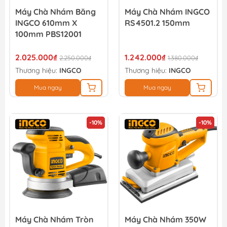
Máy Chà Nhám Băng
Máy Chà Nhám INGCO
INGCO 610mm X
RS4501.2 150mm
100mm PBS12001
2.025.000₫
1.242.000₫
2.250.000₫
1.380.000₫
Thương hiệu:
INGCO
Thương hiệu:
INGCO
Mua ngay
Mua ngay
-10%
-10%
Máy Chà Nhám Tròn
Máy Chà Nhám 350W