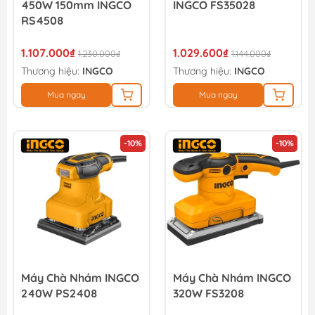
450W 150mm INGCO
INGCO FS35028
RS4508
1.107.000₫
1.029.600₫
1.230.000₫
1.144.000₫
Thương hiệu:
INGCO
Thương hiệu:
INGCO
Mua ngay
Mua ngay
-10%
-10%
Máy Chà Nhám INGCO
Máy Chà Nhám INGCO
240W PS2408
320W FS3208