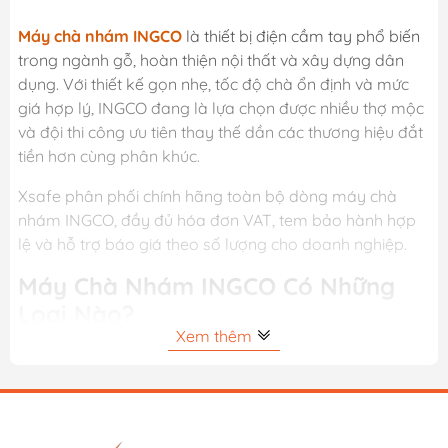
Máy chà nhám INGCO
là thiết bị điện cầm tay phổ biến
trong ngành gỗ, hoàn thiện nội thất và xây dựng dân
dụng. Với thiết kế gọn nhẹ, tốc độ chà ổn định và mức
giá hợp lý, INGCO đang là lựa chọn được nhiều thợ mộc
và đội thi công ưu tiên thay thế dần các thương hiệu đắt
tiền hơn cùng phân khúc.
Xsafe phân phối chính hãng toàn bộ dòng máy chà
nhám INGCO, đầy đủ hóa đơn VAT, tem bảo hành hợp
lệ và hỗ trợ báo giá theo số lượng cho doanh nghiệp.
Máy Chà Nhám INGCO Có Những
Loại Nào?
Xem thêm
Danh mục tại Xsafe gồm 3 dòng chính, mỗi dòng phục
vụ một ứng dụng gia công khác nhau:
Máy chà nhám tròn: Các model
RS3208
,
RS3216
(320W
– đĩa Ø125mm) và
RS4501.2
(150mm),
RS4508
(450W –