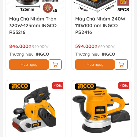
Máy Chà Nhám Tròn
Máy Chà Nhám 240W-
320W-125mm INGCO
110x100mm INGCO
RS3216
PS2416
846.000₫
594.000₫
940.000₫
660.000₫
Thương hiệu:
INGCO
Thương hiệu:
INGCO
Mua ngay
Mua ngay
-10%
-10%