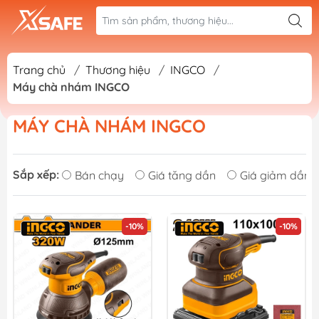
Trang chủ
/
Thương hiệu
/
INGCO
/
Máy chà nhám INGCO
MÁY CHÀ NHÁM INGCO
Sắp xếp:
Bán chạy
Giá tăng dần
Giá giảm dần
-10%
-10%