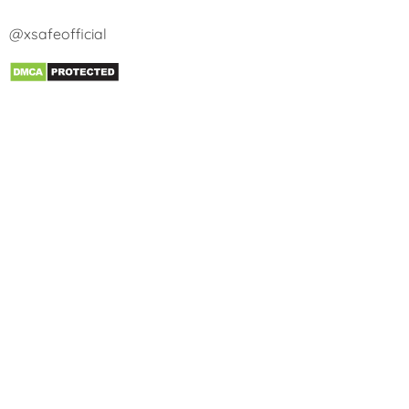
@xsafeofficial