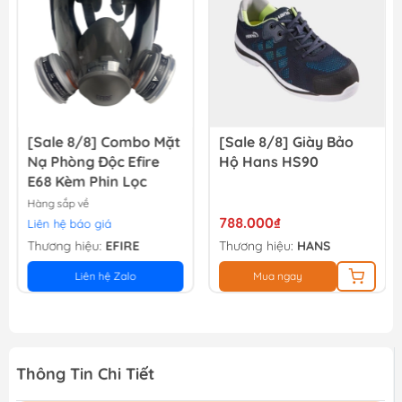
[Sale 8/8] Combo Mặt
[Sale 8/8] Giày Bảo
Nạ Phòng Độc Efire
Hộ Hans HS90
E68 Kèm Phin Lọc
Hàng sắp về
788.000₫
Liên hệ báo giá
Thương hiệu:
EFIRE
Thương hiệu:
HANS
Liên hệ Zalo
Mua ngay
Thông Tin Chi Tiết