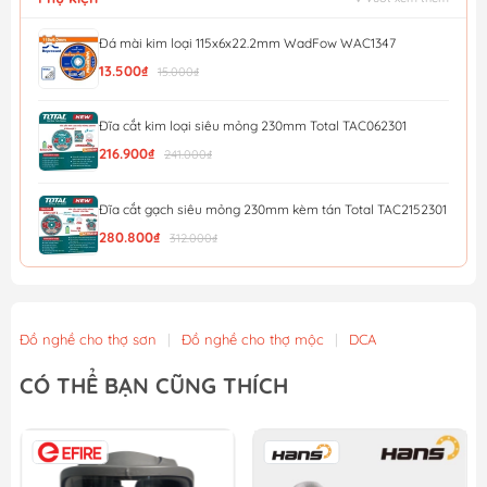
Đá mài kim loại 115x6x22.2mm WadFow WAC1347
13.500₫
15.000₫
Đĩa cắt kim loại siêu mỏng 230mm Total TAC062301
216.900₫
241.000₫
Đĩa cắt gạch siêu mỏng 230mm kèm tán Total TAC2152301
280.800₫
312.000₫
Đĩa cắt gạch siêu mỏng 180mm kèm tán Total TAC2151801
190.800₫
212.000₫
Đồ nghề cho thợ sơn
|
Đồ nghề cho thợ mộc
|
DCA
Đĩa cắt gạch siêu mỏng 125mm Total TAC061251
CÓ THỂ BẠN CŨNG THÍCH
65.700₫
73.000₫
Đĩa cắt gạch siêu mỏng 105mm Total TAC061051
44.100₫
49.000₫