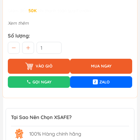
Giảm đến
50K
khi thanh toán qua Fundiin.
Xem thêm
Số lượng:
VÀO GIỎ
MUA NGAY
GỌI NGAY
ZALO
Z
Tại Sao Nên Chọn XSAFE?
100% Hàng chính hãng