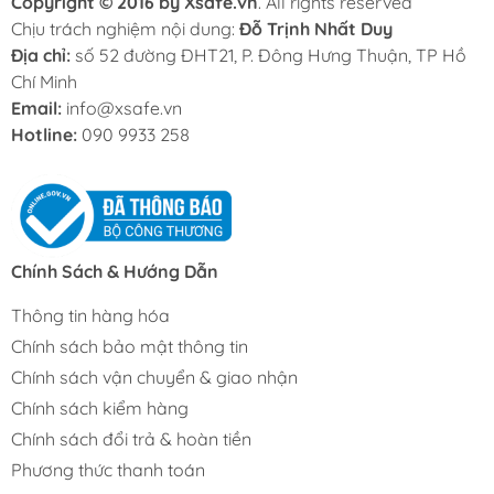
Copyright © 2016 by Xsafe.vn
. All rights reserved
Chịu trách nghiệm nội dung:
Đỗ Trịnh Nhất Duy
Địa chỉ:
số 52 đường ĐHT21, P. Đông Hưng Thuận, TP Hồ
Chí Minh
Email:
info@xsafe.vn
Hotline:
090 9933 258
Chính Sách & Hướng Dẫn
Thông tin hàng hóa
Chính sách bảo mật thông tin
Chính sách vận chuyển & giao nhận
Chính sách kiểm hàng
Chính sách đổi trả & hoàn tiền
Phương thức thanh toán