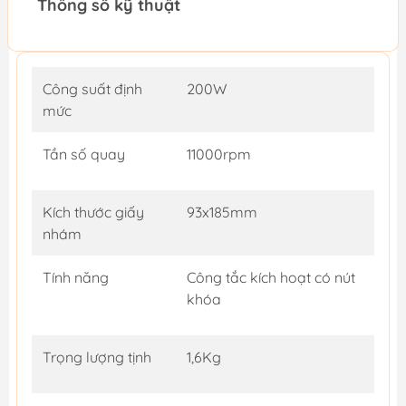
Thông số kỹ thuật
Công suất định
200W
mức
Tần số quay
11000rpm
Kích thước giấy
93x185mm
nhám
Tính năng
Công tắc kích hoạt có nút
khóa
Trọng lượng tịnh
1,6Kg