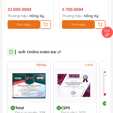
HKCUT40
22.000.000₫
5.700.000₫
Thương hiệu:
Hồng Ký
Thương hiệu:
Hồng Ký
Mua ngay
Mua ngay
GIẤY CHỨNG NHẬN ĐẠI LÝ
TOTAL
CSPS
DC
Total
CSPS
Đối 
Đại lý ủy quyền · 2018
Đại lý cấp 1 · 2023
202