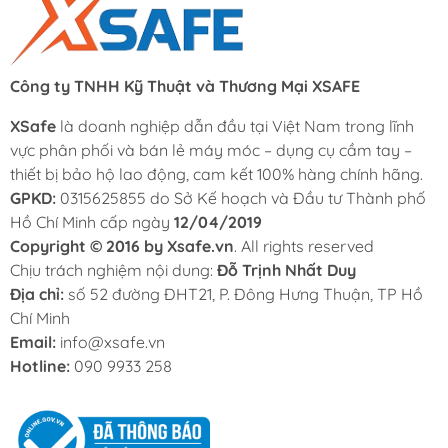
Công ty TNHH Kỹ Thuật và Thương Mại XSAFE
XSafe
là doanh nghiệp dẫn đầu tại Việt Nam trong lĩnh
vực phân phối và bán lẻ máy móc – dụng cụ cầm tay –
thiết bị bảo hộ lao động, cam kết 100% hàng chính hãng.
GPKD:
0315625855 do Sở Kế hoạch và Đầu tư Thành phố
Hồ Chí Minh cấp ngày
12/04/2019
Copyright © 2016 by Xsafe.vn
. All rights reserved
Chịu trách nghiệm nội dung:
Đỗ Trịnh Nhất Duy
Địa chỉ:
số 52 đường ĐHT21, P. Đông Hưng Thuận, TP Hồ
Chí Minh
Email:
info@xsafe.vn
Hotline:
090 9933 258