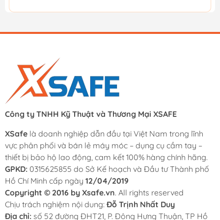
Công ty TNHH Kỹ Thuật và Thương Mại XSAFE
XSafe
là doanh nghiệp dẫn đầu tại Việt Nam trong lĩnh
vực phân phối và bán lẻ máy móc – dụng cụ cầm tay –
thiết bị bảo hộ lao động, cam kết 100% hàng chính hãng.
GPKD:
0315625855 do Sở Kế hoạch và Đầu tư Thành phố
Hồ Chí Minh cấp ngày
12/04/2019
Copyright © 2016 by Xsafe.vn
. All rights reserved
Chịu trách nghiệm nội dung:
Đỗ Trịnh Nhất Duy
Địa chỉ:
số 52 đường ĐHT21, P. Đông Hưng Thuận, TP Hồ