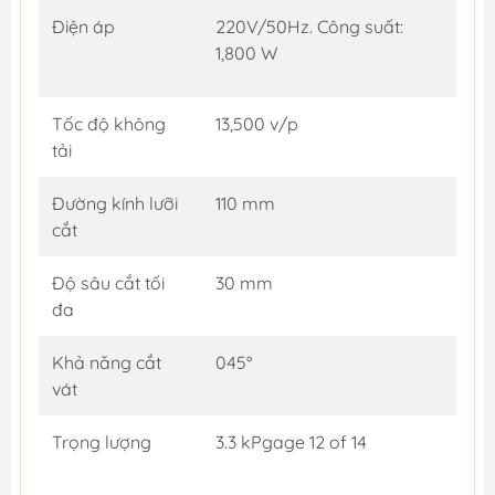
Điện áp
220V/50Hz. Công suất:
1,800 W
Tốc độ không
13,500 v/p
tải
Đường kính lưỡi
110 mm
cắt
Độ sâu cắt tối
30 mm
đa
Khả năng cắt
045°
vát
Trọng lượng
3.3 kPgage 12 of 14