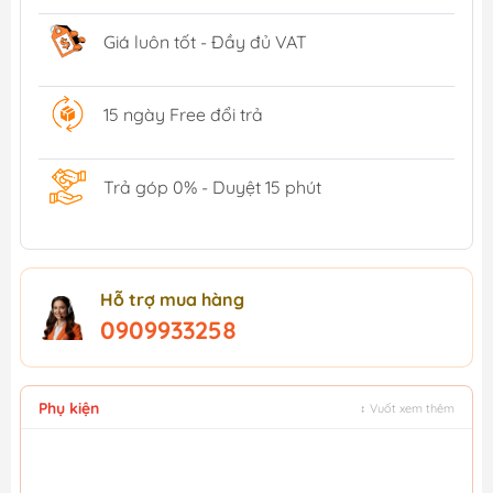
Giá luôn tốt - Đầy đủ VAT
15 ngày Free đổi trả
Trả góp 0% - Duyệt 15 phút
Hỗ trợ mua hàng
0909933258
Phụ kiện
↕ Vuốt xem thêm