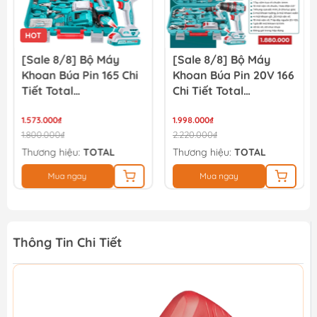
HOT
[Sale 8/8] Bộ Máy
[Sale 8/8] Bộ Máy
Khoan Búa Pin 165 Chi
Khoan Búa Pin 20V 166
Tiết Total
Chi Tiết Total
THKTHP11652
TIDLI20668
1.573.000₫
THKTHP41667
1.998.000₫
1.800.000₫
2.220.000₫
Thương hiệu:
TOTAL
Thương hiệu:
TOTAL
Mua ngay
Mua ngay
Thông Tin Chi Tiết