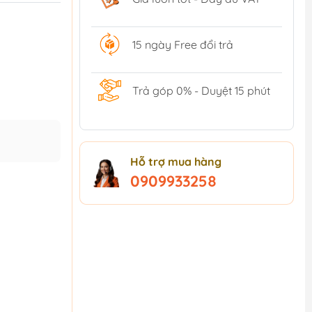
15 ngày Free đổi trả
Trả góp 0% - Duyệt 15 phút
Hỗ trợ mua hàng
0909933258