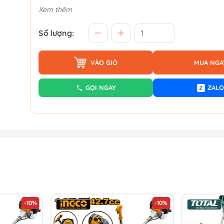
Xem thêm
Số lượng:
VÀO GIỎ
MUA NGA
GỌI NGAY
ZALO
Z
-10%
-10%