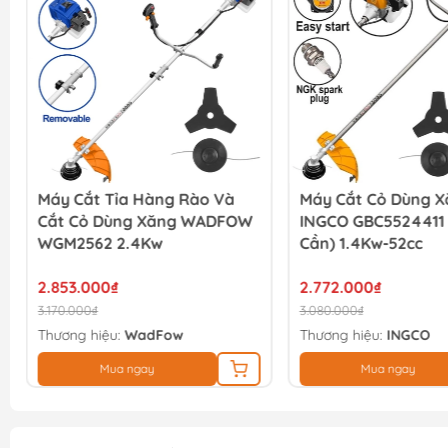
Máy Cắt Tỉa Hàng Rào Và
Máy Cắt Cỏ Dùng 
Cắt Cỏ Dùng Xăng WADFOW
INGCO GBC5524411 
WGM2562 2.4Kw
Cần) 1.4Kw-52cc
2.853.000₫
2.772.000₫
3.170.000₫
3.080.000₫
Thương hiệu:
WadFow
Thương hiệu:
INGCO
Mua ngay
Mua ngay