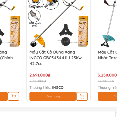
Xăng
Máy Cắt Cỏ Dùng Xăng
Máy Cắt 
(chỉnh
INGCO GBC5434411 1.25Kw-
Nhớt Tota
42.7cc
2.691.000₫
3.258.000
2.990.000₫
3.620.000₫
Thương hiệu:
INGCO
Thương hiệ
Mua ngay
M