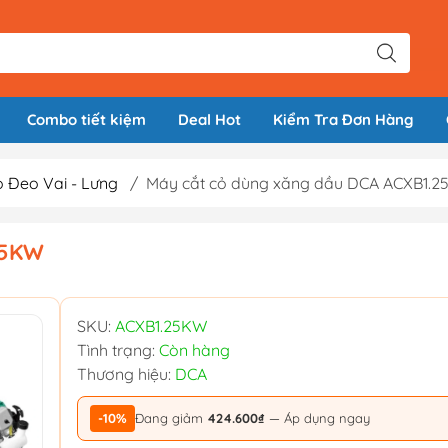
Combo tiết kiệm
Deal Hot
Kiểm Tra Đơn Hàng
 Đeo Vai - Lưng
/
Máy cắt cỏ dùng xăng dầu DCA ACXB1.
25KW
SKU:
ACXB1.25KW
Tình trạng:
Còn hàng
Thương hiệu:
DCA
-10%
Đang giảm
424.600₫
— Áp dụng ngay