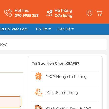
Hotline:
Hệ thống
090 9933 258
Cửa hàng
Cơ Hội Việc Làm
Tin Tức
Liên Hệ
25KW
Tại Sao Nên Chọn XSAFE?
100% Hàng chính hãng
>15,000 mặt hàng
Giá luôn tốt - Đầy đủ VAT