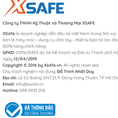
Công ty TNHH Kỹ Thuật và Thương Mại XSAFE
XSafe
là doanh nghiệp dẫn đầu tại Việt Nam trong lĩnh vực
bán lẻ máy móc – dụng cụ cầm tay – thiết bị bảo hộ lao độ
100% hàng chính hãng.
GPKD:
0315625855 do Sở Kế hoạch và Đầu tư Thành phố Hồ
ngày
12/04/2019
Copyright © 2016 by Xsafe.vn
. All rights reserved
Chịu trách nghiệm nội dung:
Đỗ Trịnh Nhất Duy
Địa chỉ:
số 52 đường ĐHT21, P. Đông Hưng Thuận, TP Hồ Chí
Email:
info@xsafe.vn
Hotline:
090 9933 258