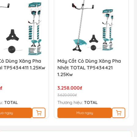
Cỏ Dùng Xăng Pha
Máy Cắt Cỏ Dùng Xăng Pha
l TP5434411 1.25Kw
Nhớt TOTAL TP5434421
1.25Kw
₫
3.258.000₫
3.620.000₫
u:
TOTAL
Thương hiệu:
TOTAL
ua ngay
Mua ngay