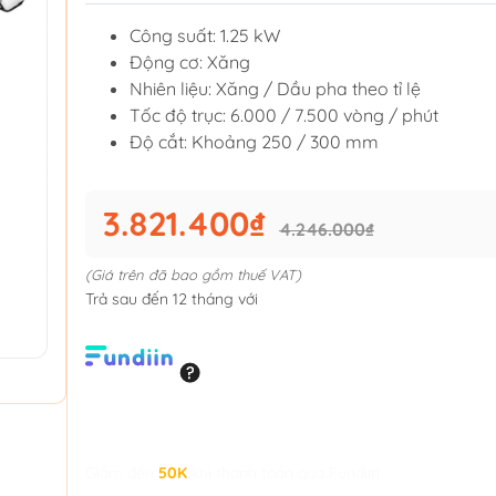
Công suất: 1.25 kW
Động cơ: Xăng
Nhiên liệu: Xăng / Dầu pha theo tỉ lệ
Tốc độ trục: 6.000 / 7.500 vòng / phút
Độ cắt: Khoảng 250 / 300 mm
3.821.400₫
4.246.000₫
(Giá trên đã bao gồm thuế VAT)
Trả sau đến 12 tháng với
Giảm đến
50K
khi thanh toán qua Fundiin.