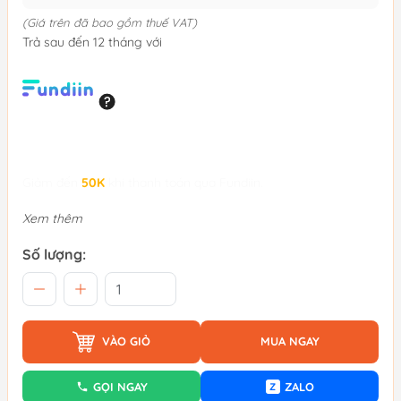
(Giá trên đã bao gồm thuế VAT)
Trả sau đến 12 tháng với
Giảm đến
50K
khi thanh toán qua Fundiin.
Xem thêm
Số lượng:
VÀO GIỎ
MUA NGAY
GỌI NGAY
ZALO
Z