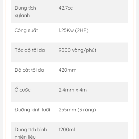
Dung tích
42.7cc
xylanh
Công suất
1.25Kw (2HP)
Tốc độ tối đa
9000 vòng/phút
Độ cắt tối đa
420mm
Ổ cước
2.4mm x 4m
Đường kính lưỡi
255mm (3 răng)
Dung tích bình
1200ml
nhiên liệu