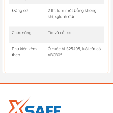
Động cơ
2 thì, làm mát bằng không
khí, xylanh đơn
Chức năng
Tỉa và cắt cỏ
Phụ kiện kèm
Ổ cước ALS25405, lưỡi cắt cỏ
theo
ABCB05