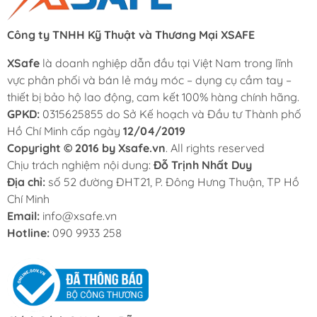
Công ty TNHH Kỹ Thuật và Thương Mại XSAFE
XSafe
là doanh nghiệp dẫn đầu tại Việt Nam trong lĩnh
vực phân phối và bán lẻ máy móc – dụng cụ cầm tay –
thiết bị bảo hộ lao động, cam kết 100% hàng chính hãng.
GPKD:
0315625855 do Sở Kế hoạch và Đầu tư Thành phố
Hồ Chí Minh cấp ngày
12/04/2019
Copyright © 2016 by Xsafe.vn
. All rights reserved
Chịu trách nghiệm nội dung:
Đỗ Trịnh Nhất Duy
Địa chỉ:
số 52 đường ĐHT21, P. Đông Hưng Thuận, TP Hồ
Chí Minh
Email:
info@xsafe.vn
Hotline:
090 9933 258