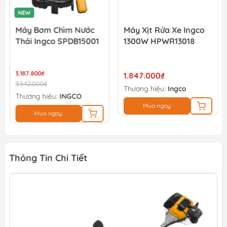
NEW
Máy Bơm Chìm Nước
Máy Xịt Rửa Xe Ingco
Thải Ingco SPDB15001
1300W HPWR13018
3.187.800₫
1.847.000₫
3.542.000₫
Thương hiệu:
Ingco
Thương hiệu:
INGCO
Mua ngay
Mua ngay
Thông Tin Chi Tiết