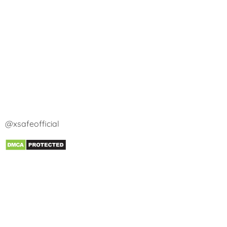
@xsafeofficial