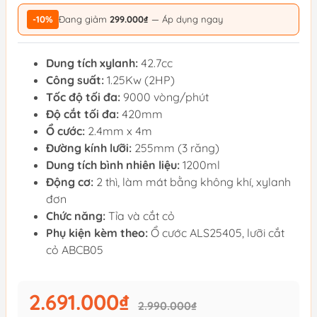
-10%
Đang giảm
299.000₫
— Áp dụng ngay
Dung tích xylanh:
42.7cc
Công suất:
1.25Kw (2HP)
Tốc độ tối đa:
9000 vòng/phút
Độ cắt tối đa:
420mm
Ổ cước:
2.4mm x 4m
Đường kính lưỡi:
255mm (3 răng)
Dung tích bình nhiên liệu:
1200ml
Động cơ:
2 thì, làm mát bằng không khí, xylanh
đơn
Chức năng:
Tỉa và cắt cỏ
Phụ kiện kèm theo:
Ổ cước ALS25405, lưỡi cắt
cỏ ABCB05
2.691.000₫
2.990.000₫