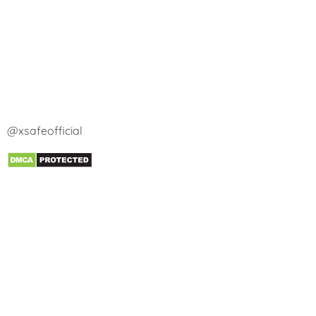
@xsafeofficial