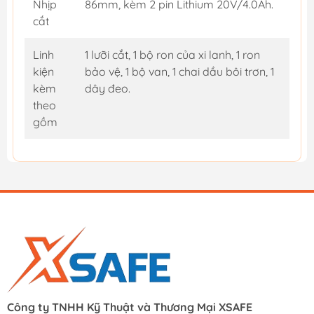
Nhịp
86mm, kèm 2 pin Lithium 20V/4.0Ah.
cắt
Linh
1 lưỡi cắt, 1 bộ ron của xi lanh, 1 ron
kiện
bảo vệ, 1 bộ van, 1 chai dầu bôi trơn, 1
kèm
dây đeo.
theo
gồm
Công ty TNHH Kỹ Thuật và Thương Mại XSAFE