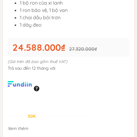
1 bộ ron của xi lanh
1 ron bảo vệ, 1 bộ van
1 chai dầu bôi trơn
1 dây đeo
24.588.000₫
27.320.000₫
(Giá trên đã bao gồm thuế VAT)
Trả sau đến 12 tháng với
Giảm đến
50K
khi thanh toán qua Fundiin.
Xem thêm