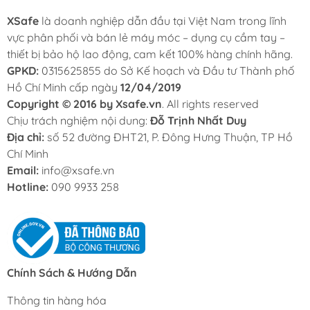
XSafe
là doanh nghiệp dẫn đầu tại Việt Nam trong lĩnh
vực phân phối và bán lẻ máy móc – dụng cụ cầm tay –
thiết bị bảo hộ lao động, cam kết 100% hàng chính hãng.
GPKD:
0315625855 do Sở Kế hoạch và Đầu tư Thành phố
Hồ Chí Minh cấp ngày
12/04/2019
Copyright © 2016 by Xsafe.vn
. All rights reserved
Chịu trách nghiệm nội dung:
Đỗ Trịnh Nhất Duy
Địa chỉ:
số 52 đường ĐHT21, P. Đông Hưng Thuận, TP Hồ
Chí Minh
Email:
info@xsafe.vn
Hotline:
090 9933 258
Chính Sách & Hướng Dẫn
Thông tin hàng hóa