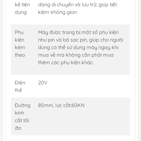
kế tiện
dàng di chuyển và lưu trữ, giúp tiết
dụng
kiệm không gian.
Phụ
Máy được trang bị một số phụ kiện
kiện
như pin và bộ sạc pin, giúp cho người
kèm
dùng có thể sử dụng máy ngay khi
theo
mua về mà không cần phải mua
thêm các phụ kiện khác.
Điện
20V
thế
Đường
85mm, lực cắt:60KN
kính
cắt tối
đa