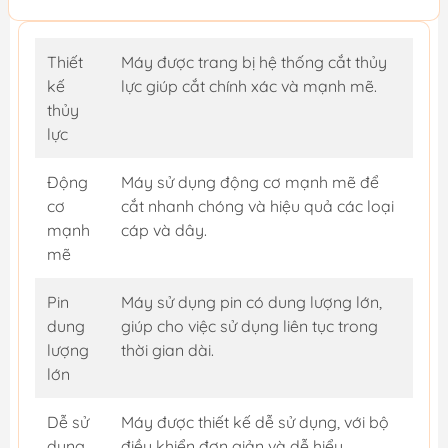
Thiết
Máy được trang bị hệ thống cắt thủy
kế
lực giúp cắt chính xác và mạnh mẽ.
thủy
lực
Động
Máy sử dụng động cơ mạnh mẽ để
cơ
cắt nhanh chóng và hiệu quả các loại
mạnh
cáp và dây.
mẽ
Pin
Máy sử dụng pin có dung lượng lớn,
dung
giúp cho việc sử dụng liên tục trong
lượng
thời gian dài.
lớn
Dễ sử
Máy được thiết kế dễ sử dụng, với bộ
dụng
điều khiển đơn giản và dễ hiểu.