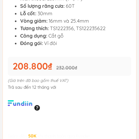
Số lượng răng cưa:
60T
Lỗ cốt:
30mm
Vòng giảm:
16mm và 25.4mm
Tương thích:
TS1222356, TS122235622
Công dụng:
Cắt gỗ
Đóng gói:
Vỉ đôi
208.800₫
232.000₫
(Giá trên đã bao gồm thuế VAT)
Trả sau đến 12 tháng với
Giảm đến
50K
khi thanh toán qua Fundiin.