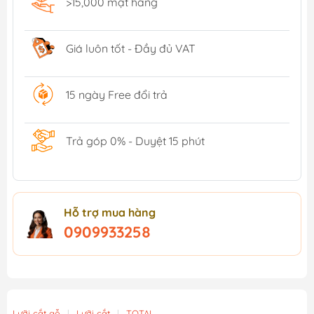
>15,000 mặt hàng
Giá luôn tốt - Đầy đủ VAT
15 ngày Free đổi trả
Trả góp 0% - Duyệt 15 phút
Hỗ trợ mua hàng
0909933258
Lưỡi cắt gỗ
|
Lưỡi cắt
|
TOTAL