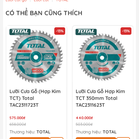
CÓ THỂ BẠN CŨNG THÍCH
-13%
-13%
Lưỡi Cưa Gỗ (hợp Kim
Lưỡi Cưa Gỗ Hợp Kim
TCT) Total
TCT 350mm Total
TAC2311723T
TAC2311623T
575.000₫
440.000₫
658.000₫
503.000₫
Thương hiệu:
TOTAL
Thương hiệu:
TOTAL