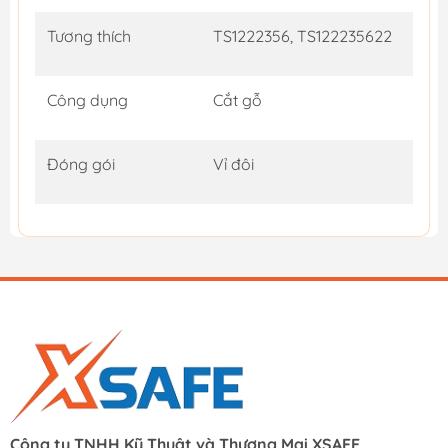
Tương thích
TS1222356, TS122235622
Công dụng
Cắt gỗ
Đóng gói
Vỉ đôi
Công ty TNHH Kỹ Thuật và Thương Mại XSAFE