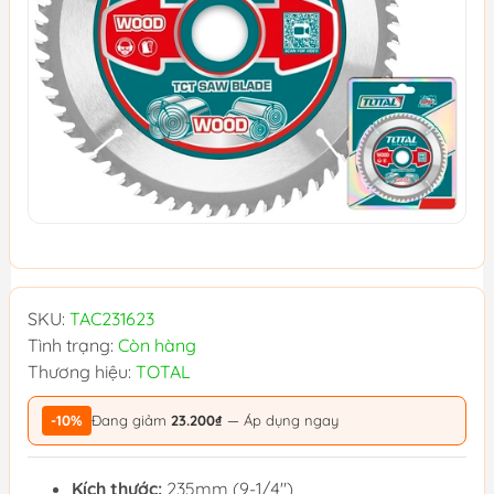
SKU:
TAC231623
Tình trạng:
Còn hàng
Thương hiệu:
TOTAL
-10%
Đang giảm
23.200₫
— Áp dụng ngay
Kích thước:
235mm (9-1/4")