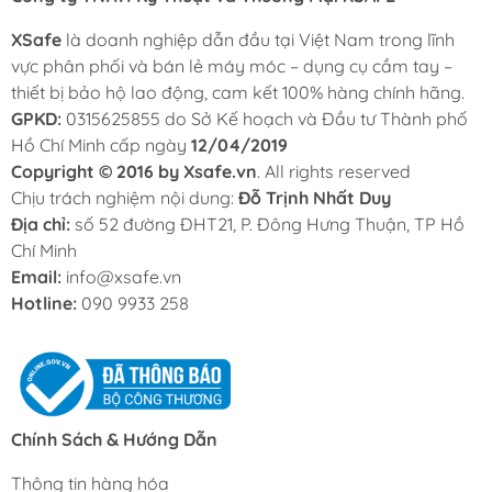
XSafe
là doanh nghiệp dẫn đầu tại Việt Nam trong lĩnh
vực phân phối và bán lẻ máy móc – dụng cụ cầm tay –
thiết bị bảo hộ lao động, cam kết 100% hàng chính hãng.
GPKD:
0315625855 do Sở Kế hoạch và Đầu tư Thành phố
Hồ Chí Minh cấp ngày
12/04/2019
Copyright © 2016 by Xsafe.vn
. All rights reserved
Chịu trách nghiệm nội dung:
Đỗ Trịnh Nhất Duy
Địa chỉ:
số 52 đường ĐHT21, P. Đông Hưng Thuận, TP Hồ
Chí Minh
Email:
info@xsafe.vn
Hotline:
090 9933 258
Chính Sách & Hướng Dẫn
Thông tin hàng hóa