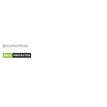
@xsafeofficial