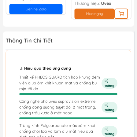
Thương hiệu:
Uvex
Liên hệ Zalo
Mua ngay
Thông Tin Chi Tiết
Hiệu quả theo ứng dụng
Thiết kế PHEOS GUARD tích hợp khung đệm
Lý
viền giúp ôm khít khuôn mặt và chống bụi
tưởng
mịn tối đa
Công nghệ phủ uvex supravision extreme
Lý
chống đọng sương tuyệt đối ở mặt trong,
tưởng
chống trầy xước ở mặt ngoài
Tròng kính Polycarbonate màu xám khói
Lý
chống chói lóa và làm dịu mắt hiệu quả
tưởng