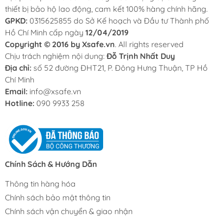
thiết bị bảo hộ lao động, cam kết 100% hàng chính hãng.
GPKD:
0315625855 do Sở Kế hoạch và Đầu tư Thành phố
Hồ Chí Minh cấp ngày
12/04/2019
Copyright © 2016 by Xsafe.vn
. All rights reserved
Chịu trách nghiệm nội dung:
Đỗ Trịnh Nhất Duy
Địa chỉ:
số 52 đường ĐHT21, P. Đông Hưng Thuận, TP Hồ
Chí Minh
Email:
info@xsafe.vn
Hotline:
090 9933 258
Chính Sách & Hướng Dẫn
Thông tin hàng hóa
Chính sách bảo mật thông tin
Chính sách vận chuyển & giao nhận