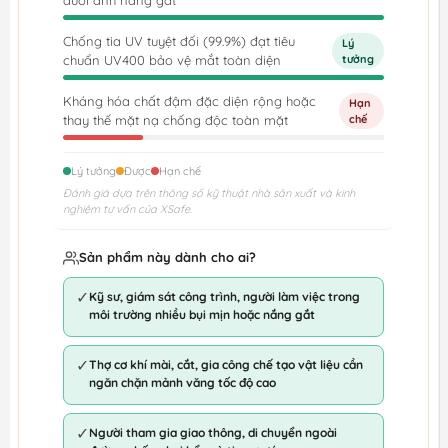
dưới ánh nắng gắt
Chống tia UV tuyệt đối (99.9%) đạt tiêu
Lý
chuẩn UV400 bảo vệ mắt toàn diện
tưởng
Kháng hóa chất đậm đặc diện rộng hoặc
Hạn
thay thế mặt nạ chống độc toàn mặt
chế
Lý tưởng
Được
Hạn chế
Đánh giá dựa trên thông số kỹ thuật nhà sản xuất và kinh
nghiệm tư vấn của XSafe.
Sản phẩm này dành cho ai?
✓
Kỹ sư, giám sát công trình, người làm việc trong
môi trường nhiều bụi mịn hoặc nắng gắt
✓
Thợ cơ khí mài, cắt, gia công chế tạo vật liệu cần
ngăn chặn mảnh văng tốc độ cao
✓
Người tham gia giao thông, di chuyển ngoài