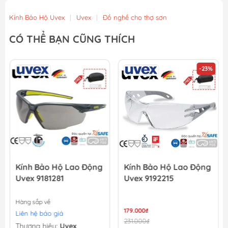
28.000₫
Kính Bảo Hộ Uvex
|
Uvex
|
Đồ nghề cho thợ sơn
Khẩu Trang Lọc Độc (MM Đài loan) Bảo Bình 620
CÓ THỂ BẠN CŨNG THÍCH
22.000₫
-23%
[Sale 8/8] Khẩu Trang Than Hoạt Tính Evergreen C750V
43.000₫
Kính Bảo Hộ Lao Động
Kính Bảo Hộ Lao Động
Uvex 9181281
Uvex 9192215
Hàng sắp về
179.000₫
Liên hệ báo giá
231.000₫
Thương hiệu:
Uvex