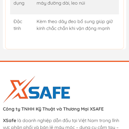
dụng
máy đường dài, leo núi
Đặc
Kèm theo dây đeo bổ sung giúp giữ
tính
kính chắc chắn khi vận động mạnh
Công ty TNHH Kỹ Thuật và Thương Mại XSAFE
XSafe
là doanh nghiệp dẫn đầu tại Việt Nam trong lĩnh
vực phân phối và bán lẻ máy móc – dụng cụ cầm tay –