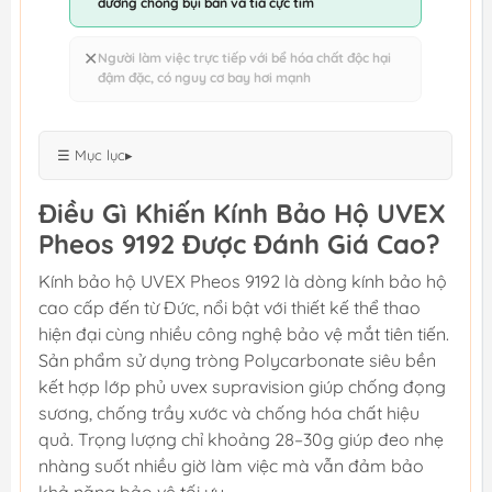
đường chống bụi bẩn và tia cực tím
✕
Người làm việc trực tiếp với bể hóa chất độc hại
đậm đặc, có nguy cơ bay hơi mạnh
☰ Mục lục
▸
Điều Gì Khiến Kính Bảo Hộ UVEX
Pheos 9192 Được Đánh Giá Cao?
Kính bảo hộ UVEX Pheos 9192 là dòng kính bảo hộ
cao cấp đến từ Đức, nổi bật với thiết kế thể thao
hiện đại cùng nhiều công nghệ bảo vệ mắt tiên tiến.
Sản phẩm sử dụng tròng Polycarbonate siêu bền
kết hợp lớp phủ uvex supravision giúp chống đọng
sương, chống trầy xước và chống hóa chất hiệu
quả. Trọng lượng chỉ khoảng 28–30g giúp đeo nhẹ
nhàng suốt nhiều giờ làm việc mà vẫn đảm bảo