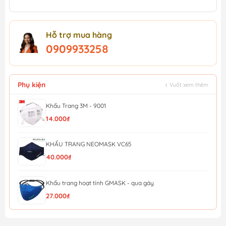
Hỗ trợ mua hàng
0909933258
Phụ kiện
↕ Vuốt xem thêm
Khẩu Trang 3M - 9001
14.000₫
KHẨU TRANG NEOMASK VC65
40.000₫
Khẩu trang hoạt tính GMASK - qua gáy
27.000₫
KHẨU TRANG HONEYWELL H910V PLUS N95 (QUA GÁY)