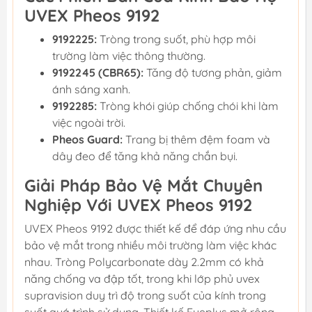
UVEX Pheos 9192
9192225:
Tròng trong suốt, phù hợp môi
trường làm việc thông thường.
9192245 (CBR65):
Tăng độ tương phản, giảm
ánh sáng xanh.
9192285:
Tròng khói giúp chống chói khi làm
việc ngoài trời.
Pheos Guard:
Trang bị thêm đệm foam và
dây đeo để tăng khả năng chắn bụi.
Giải Pháp Bảo Vệ Mắt Chuyên
Nghiệp Với UVEX Pheos 9192
UVEX Pheos 9192 được thiết kế để đáp ứng nhu cầu
bảo vệ mắt trong nhiều môi trường làm việc khác
nhau. Tròng Polycarbonate dày 2.2mm có khả
năng chống va đập tốt, trong khi lớp phủ uvex
supravision duy trì độ trong suốt của kính trong