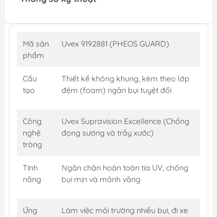
Mã sản
Uvex 9192881 (PHEOS GUARD)
phẩm
Cấu
Thiết kế không khung, kèm theo lớp
tạo
đệm (foam) ngăn bụi tuyệt đối
Công
Uvex Supravision Excellence (Chống
nghệ
đọng sương và trầy xước)
tròng
Tính
Ngăn chặn hoàn toàn tia UV, chống
năng
bụi mịn và mảnh văng
Ứng
Làm việc môi trường nhiều bụi, đi xe