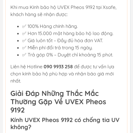
Khi mua Kính bảo hộ UVEX Pheos 9192 tại Xsafe,
khách hàng sẽ nhận được:
✅ 100% Hàng chính hãng.
✅ Hơn 15.000 mặt hàng bảo hộ lao động.
✅ Giá luôn tốt – Đầy đủ hóa đơn VAT.
✅ Miễn phí đổi trả trong 15 ngày.
✅ Trả góp 0% – Duyệt chỉ khoảng 15 phút.
Liên hệ Hotline
090 9933 258
để được tư vấn lựa
chọn kính bảo hộ phù hợp và nhận báo giá mới
nhất.
Giải Đáp Những Thắc Mắc
Thường Gặp Về UVEX Pheos
9192
Kính UVEX Pheos 9192 có chống tia UV
không?