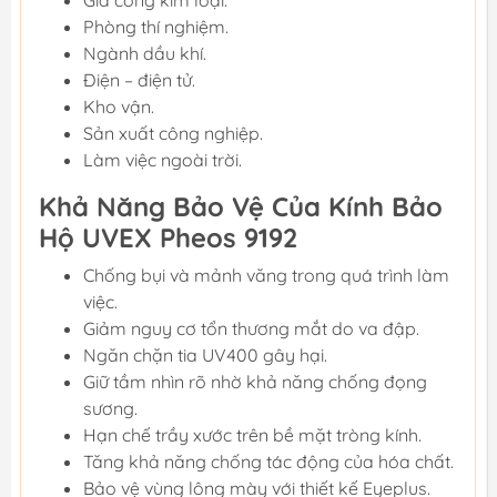
Gia công kim loại.
Phòng thí nghiệm.
Ngành dầu khí.
Điện – điện tử.
Kho vận.
Sản xuất công nghiệp.
Làm việc ngoài trời.
Khả Năng Bảo Vệ Của Kính Bảo
Hộ UVEX Pheos 9192
Chống bụi và mảnh văng trong quá trình làm
việc.
Giảm nguy cơ tổn thương mắt do va đập.
Ngăn chặn tia UV400 gây hại.
Giữ tầm nhìn rõ nhờ khả năng chống đọng
sương.
Hạn chế trầy xước trên bề mặt tròng kính.
Tăng khả năng chống tác động của hóa chất.
Bảo vệ vùng lông mày với thiết kế Eyeplus.