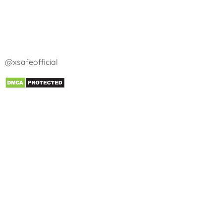
@xsafeofficial