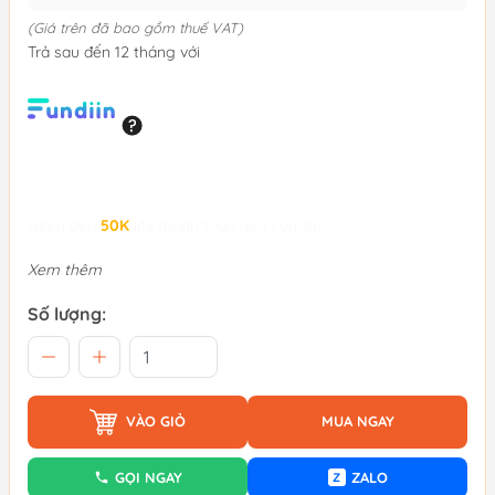
(Giá trên đã bao gồm thuế VAT)
Trả sau đến 12 tháng với
Giảm đến
50K
khi thanh toán qua Fundiin.
Xem thêm
Số lượng:
VÀO GIỎ
MUA NGAY
GỌI NGAY
ZALO
Z