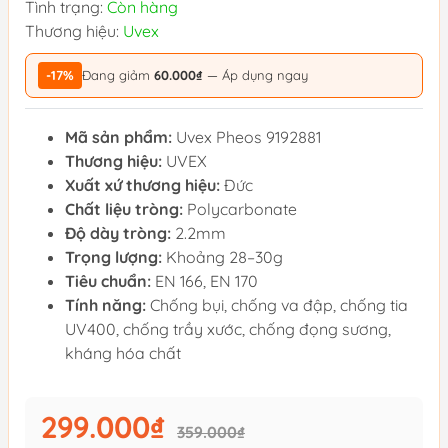
Tình trạng:
Còn hàng
Thương hiệu:
Uvex
-17%
Đang giảm
60.000₫
— Áp dụng ngay
Mã sản phẩm:
Uvex Pheos 9192881
Thương hiệu:
UVEX
Xuất xứ thương hiệu:
Đức
Chất liệu tròng:
Polycarbonate
Độ dày tròng:
2.2mm
Trọng lượng:
Khoảng 28–30g
Tiêu chuẩn:
EN 166, EN 170
Tính năng:
Chống bụi, chống va đập, chống tia
UV400, chống trầy xước, chống đọng sương,
kháng hóa chất
299.000₫
359.000₫