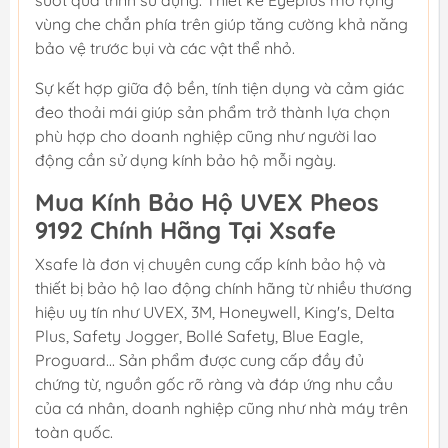
suốt quá trình sử dụng. Thiết kế Eyeplus mở rộng
vùng che chắn phía trên giúp tăng cường khả năng
bảo vệ trước bụi và các vật thể nhỏ.
Sự kết hợp giữa độ bền, tính tiện dụng và cảm giác
đeo thoải mái giúp sản phẩm trở thành lựa chọn
phù hợp cho doanh nghiệp cũng như người lao
động cần sử dụng kính bảo hộ mỗi ngày.
Mua Kính Bảo Hộ UVEX Pheos
9192 Chính Hãng Tại Xsafe
Xsafe là đơn vị chuyên cung cấp kính bảo hộ và
thiết bị bảo hộ lao động chính hãng từ nhiều thương
hiệu uy tín như UVEX, 3M, Honeywell, King's, Delta
Plus, Safety Jogger, Bollé Safety, Blue Eagle,
Proguard... Sản phẩm được cung cấp đầy đủ
chứng từ, nguồn gốc rõ ràng và đáp ứng nhu cầu
của cá nhân, doanh nghiệp cũng như nhà máy trên
toàn quốc.