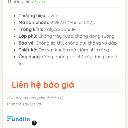
Thương hiệu:
Uvex
Thương hiệu:
Uvex
Mã sản phẩm:
9198237 (Pheos CX2)
Tròng kính:
Polycarbonate
Lớp phủ:
Chống trầy xước, chống đọng sương
Bảo vệ:
Chống tia UV, chống bụi, chống va đập
Thiết kế:
Ôm sát khuôn mặt, tầm nhìn rộng
Ứng dụng:
Công trường, cơ khí, xây dựng, ngoài
trời
Liên hệ báo giá
(Giá trên đã bao gồm thuế VAT)
Mua trả sau 0 ₫ với