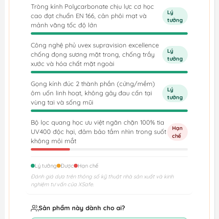
Tròng kính Polycarbonate chịu lực cơ học
Lý
cao đạt chuẩn EN 166, cản phôi mạt và
tưởng
mảnh văng tốc độ lớn
Công nghệ phủ uvex supravision excellence
Lý
chống đọng sương mặt trong, chống trầy
tưởng
xước và hóa chất mặt ngoài
Gọng kính đúc 2 thành phần (cứng/mềm)
Lý
ôm uốn linh hoạt, không gây đau cấn tại
tưởng
vùng tai và sống mũi
Bộ lọc quang học ưu việt ngăn chặn 100% tia
Hạn
UV400 độc hại, đảm bảo tầm nhìn trong suốt
chế
không mỏi mắt
Lý tưởng
Được
Hạn chế
Đánh giá dựa trên thông số kỹ thuật nhà sản xuất và kinh
nghiệm tư vấn của XSafe.
Sản phẩm này dành cho ai?