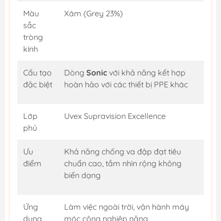
Màu
Xám (Grey 23%)
sắc
tròng
kính
Cấu tạo
Dòng
Sonic
với khả năng kết hợp
đặc biệt
hoàn hảo với các thiết bị PPE khác
Lớp
Uvex Supravision Excellence
phủ
Ưu
Khả năng chống va đập đạt tiêu
điểm
chuẩn cao, tầm nhìn rộng không
biến dạng
Ứng
Làm việc ngoài trời, vận hành máy
dụng
móc công nghiệp nặng