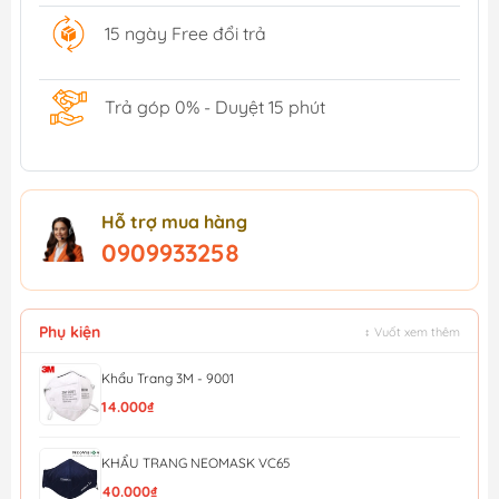
15 ngày Free đổi trả
Trả góp 0% - Duyệt 15 phút
Hỗ trợ mua hàng
0909933258
Phụ kiện
↕ Vuốt xem thêm
Khẩu Trang 3M - 9001
14.000₫
KHẨU TRANG NEOMASK VC65
40.000₫