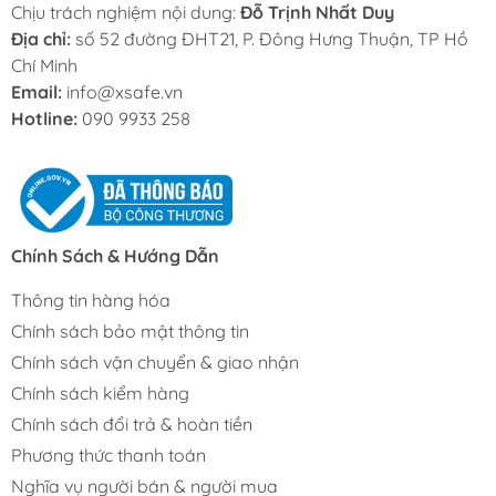
Chịu trách nghiệm nội dung:
Đỗ Trịnh Nhất Duy
Địa chỉ:
số 52 đường ĐHT21, P. Đông Hưng Thuận, TP Hồ
Chí Minh
Email:
info@xsafe.vn
Hotline:
090 9933 258
Chính Sách & Hướng Dẫn
Thông tin hàng hóa
Chính sách bảo mật thông tin
Chính sách vận chuyển & giao nhận
Chính sách kiểm hàng
Chính sách đổi trả & hoàn tiền
Phương thức thanh toán
Nghĩa vụ người bán & người mua