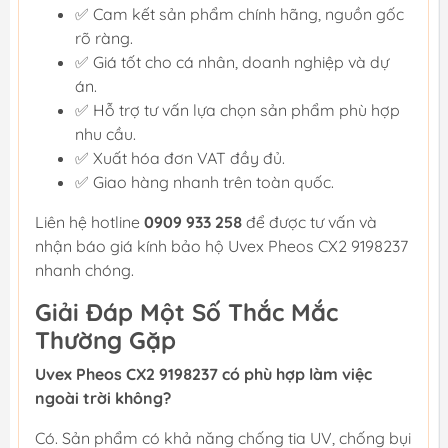
✅ Cam kết sản phẩm chính hãng, nguồn gốc
rõ ràng.
✅ Giá tốt cho cá nhân, doanh nghiệp và dự
án.
✅ Hỗ trợ tư vấn lựa chọn sản phẩm phù hợp
nhu cầu.
✅ Xuất hóa đơn VAT đầy đủ.
✅ Giao hàng nhanh trên toàn quốc.
Liên hệ hotline
0909 933 258
để được tư vấn và
nhận báo giá kính bảo hộ Uvex Pheos CX2 9198237
nhanh chóng.
Giải Đáp Một Số Thắc Mắc
Thường Gặp
Uvex Pheos CX2 9198237 có phù hợp làm việc
ngoài trời không?
Có. Sản phẩm có khả năng chống tia UV, chống bụi