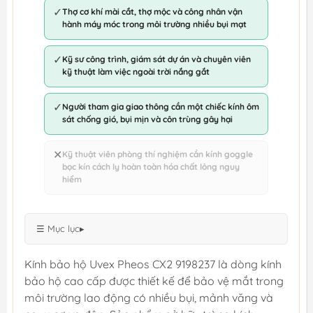
✓
Thợ cơ khí mài cắt, thợ mộc và công nhân vận
hành máy móc trong môi trường nhiều bụi mạt
✓
Kỹ sư công trình, giám sát dự án và chuyên viên
kỹ thuật làm việc ngoài trời nắng gắt
✓
Người tham gia giao thông cần một chiếc kính ôm
sát chống gió, bụi mịn và côn trùng gây hại
✕
Kỹ thuật viên phòng thí nghiệm cần kính goggle
bọc kín cách ly hoàn toàn hóa chất lỏng nguy
hiểm
☰ Mục lục
▸
Kính bảo hộ Uvex Pheos CX2 9198237 là dòng kính
bảo hộ cao cấp được thiết kế để bảo vệ mắt trong
môi trường lao động có nhiều bụi, mảnh văng và