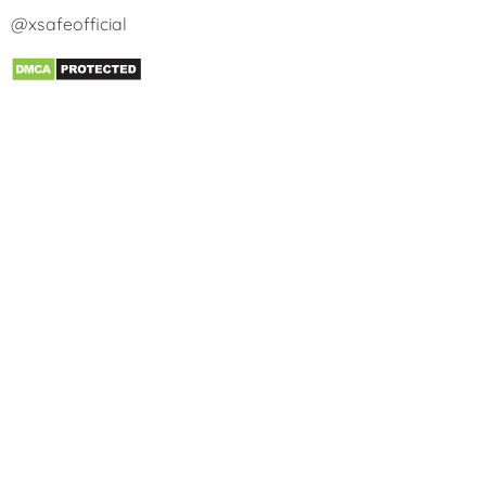
@xsafeofficial