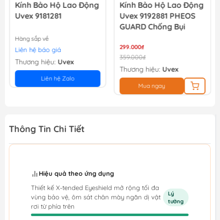
Kính Bảo Hộ Lao Động
Kính Bảo Hộ Lao Động
Uvex 9181281
Uvex 9192881 PHEOS
GUARD Chống Bụi
Hàng sắp về
299.000₫
Liên hệ báo giá
359.000₫
Thương hiệu:
Uvex
Thương hiệu:
Uvex
Liên hệ Zalo
Mua ngay
Thông Tin Chi Tiết
Hiệu quả theo ứng dụng
Thiết kế X-tended Eyeshield mở rộng tối đa
Lý
vùng bảo vệ, ôm sát chân mày ngăn dị vật
tưởng
rơi từ phía trên