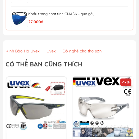
Khẩu trang hoạt tính GMASK - qua gáy
27.000₫
KHẨU TRANG HONEYWELL H910V PLUS N95 (QUA GÁY)
28.000₫
Kính Bảo Hộ Uvex
|
Uvex
|
Đồ nghề cho thợ sơn
Khẩu Trang Lọc Độc (MM Đài loan) Bảo Bình 620
CÓ THỂ BẠN CŨNG THÍCH
22.000₫
-17%
[Sale 8/8] Khẩu Trang Than Hoạt Tính Evergreen C750V
43.000₫