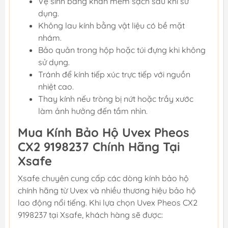
Vệ sinh bằng khăn mềm sạch sau khi sử
dụng.
Không lau kính bằng vật liệu có bề mặt
nhám.
Bảo quản trong hộp hoặc túi đựng khi không
sử dụng.
Tránh để kính tiếp xúc trực tiếp với nguồn
nhiệt cao.
Thay kính nếu tròng bị nứt hoặc trầy xước
làm ảnh hưởng đến tầm nhìn.
Mua Kính Bảo Hộ Uvex Pheos
CX2 9198237 Chính Hãng Tại
Xsafe
Xsafe chuyên cung cấp các dòng kính bảo hộ
chính hãng từ Uvex và nhiều thương hiệu bảo hộ
lao động nổi tiếng. Khi lựa chọn Uvex Pheos CX2
9198237 tại Xsafe, khách hàng sẽ được: