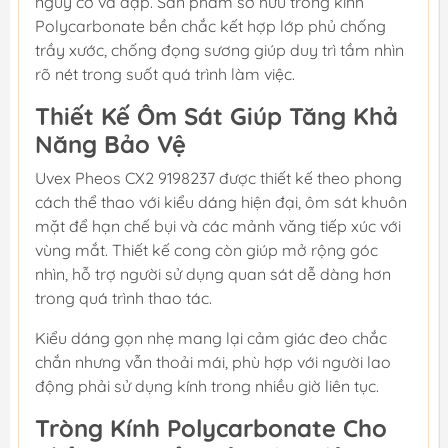
nguy cơ va đập. Sản phẩm sở hữu tròng kính
Polycarbonate bền chắc kết hợp lớp phủ chống
trầy xước, chống đọng sương giúp duy trì tầm nhìn
rõ nét trong suốt quá trình làm việc.
Thiết Kế Ôm Sát Giúp Tăng Khả
Năng Bảo Vệ
Uvex Pheos CX2 9198237 được thiết kế theo phong
cách thể thao với kiểu dáng hiện đại, ôm sát khuôn
mặt để hạn chế bụi và các mảnh văng tiếp xúc với
vùng mắt. Thiết kế cong còn giúp mở rộng góc
nhìn, hỗ trợ người sử dụng quan sát dễ dàng hơn
trong quá trình thao tác.
Kiểu dáng gọn nhẹ mang lại cảm giác đeo chắc
chắn nhưng vẫn thoải mái, phù hợp với người lao
động phải sử dụng kính trong nhiều giờ liên tục.
Tròng Kính Polycarbonate Cho