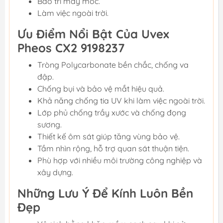
Bảo trì máy móc.
Làm việc ngoài trời.
Ưu Điểm Nổi Bật Của Uvex
Pheos CX2 9198237
Tròng Polycarbonate bền chắc, chống va
đập.
Chống bụi và bảo vệ mắt hiệu quả.
Khả năng chống tia UV khi làm việc ngoài trời.
Lớp phủ chống trầy xước và chống đọng
sương.
Thiết kế ôm sát giúp tăng vùng bảo vệ.
Tầm nhìn rộng, hỗ trợ quan sát thuận tiện.
Phù hợp với nhiều môi trường công nghiệp và
xây dựng.
Những Lưu Ý Để Kính Luôn Bền
Đẹp