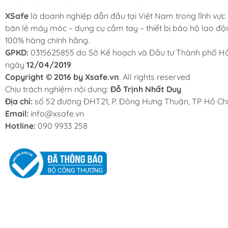
XSafe
là doanh nghiệp dẫn đầu tại Việt Nam trong lĩnh vực
bán lẻ máy móc – dụng cụ cầm tay – thiết bị bảo hộ lao độ
100% hàng chính hãng.
GPKD:
0315625855 do Sở Kế hoạch và Đầu tư Thành phố Hồ
ngày
12/04/2019
Copyright © 2016 by Xsafe.vn
. All rights reserved
Chịu trách nghiệm nội dung:
Đỗ Trịnh Nhất Duy
Địa chỉ:
số 52 đường ĐHT21, P. Đông Hưng Thuận, TP Hồ Chí
Email:
info@xsafe.vn
Hotline:
090 9933 258