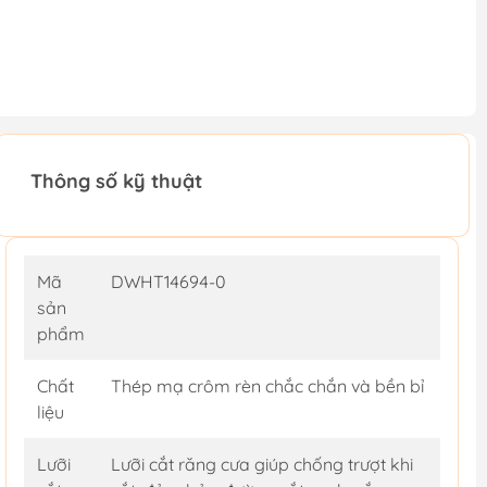
Thông số kỹ thuật
Mã
DWHT14694-0
sản
phẩm
Chất
Thép mạ crôm rèn chắc chắn và bền bỉ
liệu
Lưỡi
Lưỡi cắt răng cưa giúp chống trượt khi