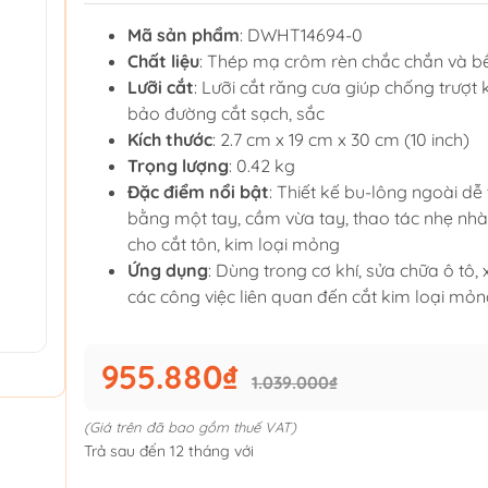
Mã sản phẩm
: DWHT14694-0
Chất liệu
: Thép mạ crôm rèn chắc chắn và bề
Lưỡi cắt
: Lưỡi cắt răng cưa giúp chống trượt 
bảo đường cắt sạch, sắc
Kích thước
: 2.7 cm x 19 cm x 30 cm (10 inch)
Trọng lượng
: 0.42 kg
Đặc điểm nổi bật
: Thiết kế bu-lông ngoài dễ
bằng một tay, cầm vừa tay, thao tác nhẹ nh
cho cắt tôn, kim loại mỏng
Ứng dụng
: Dùng trong cơ khí, sửa chữa ô tô,
các công việc liên quan đến cắt kim loại mỏn
955.880₫
1.039.000₫
(Giá trên đã bao gồm thuế VAT)
Trả sau đến 12 tháng với