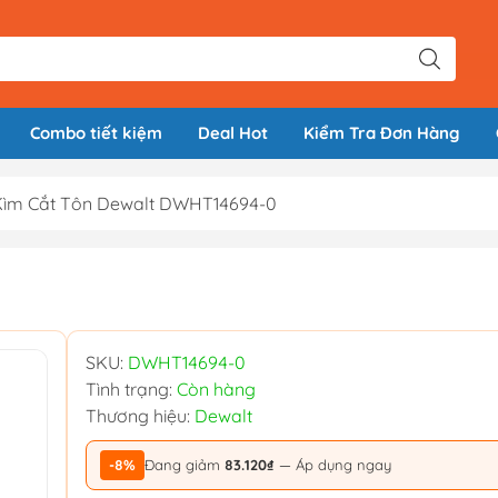
Combo tiết kiệm
Deal Hot
Kiểm Tra Đơn Hàng
Kìm Cắt Tôn Dewalt DWHT14694-0
SKU:
DWHT14694-0
Tình trạng:
Còn hàng
Thương hiệu:
Dewalt
-8%
Đang giảm
83.120₫
— Áp dụng ngay