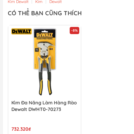
Kìm Dewalt
|
Kìm
|
Dewalt
CÓ THỂ BẠN CŨNG THÍCH
-8%
Kìm Đa Năng Làm Hàng Rào
Dewalt DWHT0-70273
732.320₫