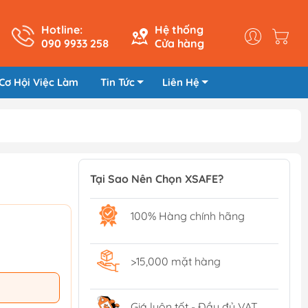
Hotline:
Hệ thống
090 9933 258
Cửa hàng
Cơ Hội Việc Làm
Tin Tức
Liên Hệ
Tại Sao Nên Chọn XSAFE?
100% Hàng chính hãng
>15,000 mặt hàng
Giá luôn tốt - Đầy đủ VAT