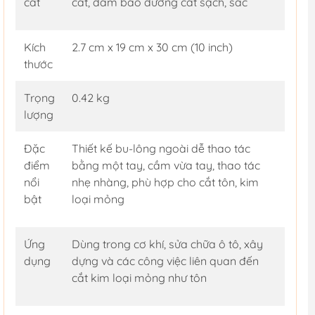
cắt
cắt, đảm bảo đường cắt sạch, sắc
Kích
2.7 cm x 19 cm x 30 cm (10 inch)
thước
Trọng
0.42 kg
lượng
Đặc
Thiết kế bu-lông ngoài dễ thao tác
điểm
bằng một tay, cầm vừa tay, thao tác
nổi
nhẹ nhàng, phù hợp cho cắt tôn, kim
bật
loại mỏng
Ứng
Dùng trong cơ khí, sửa chữa ô tô, xây
dụng
dựng và các công việc liên quan đến
cắt kim loại mỏng như tôn