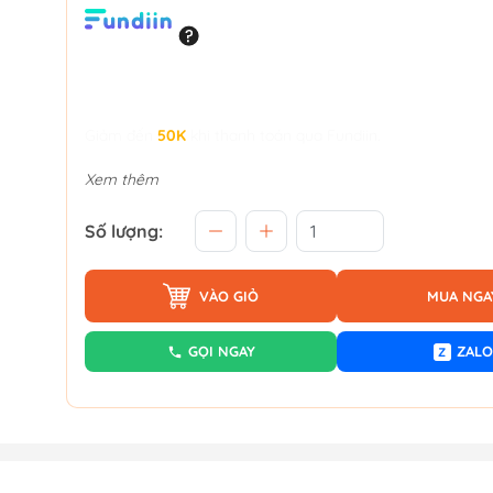
Giảm đến
50K
khi thanh toán qua Fundiin.
Xem thêm
Số lượng:
VÀO GIỎ
MUA NGA
GỌI NGAY
ZALO
Z