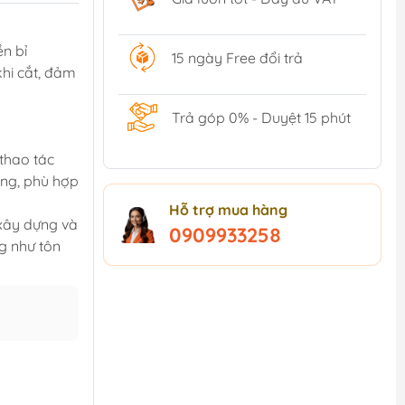
n bỉ
15 ngày Free đổi trả
khi cắt, đảm
Trả góp 0% - Duyệt 15 phút
 thao tác
àng, phù hợp
Hỗ trợ mua hàng
 xây dựng và
0909933258
g như tôn