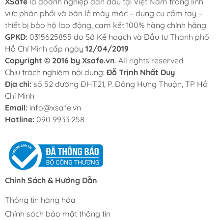
XSafe
là doanh nghiệp dẫn đầu tại Việt Nam trong lĩnh
vực phân phối và bán lẻ máy móc – dụng cụ cầm tay –
thiết bị bảo hộ lao động, cam kết 100% hàng chính hãng.
GPKD:
0315625855 do Sở Kế hoạch và Đầu tư Thành phố
Hồ Chí Minh cấp ngày
12/04/2019
Copyright © 2016 by Xsafe.vn
. All rights reserved
Chịu trách nghiệm nội dung:
Đỗ Trịnh Nhất Duy
Địa chỉ:
số 52 đường ĐHT21, P. Đông Hưng Thuận, TP Hồ
Chí Minh
Email:
info@xsafe.vn
Hotline:
090 9933 258
Chính Sách & Hướng Dẫn
Thông tin hàng hóa
Chính sách bảo mật thông tin