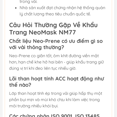
trong vải.
Nhà sản xuất đạt chứng nhận hệ thống quản
lý chất lượng theo tiêu chuẩn quốc tế.
Câu Hỏi Thường Gặp Về Khẩu
Trang NeoMask NM77
Chất liệu Neo-Prene có ưu điểm gì so
với vải thông thường?
Neo-Prene co giãn tốt, ôm khít đường viền mặt
hơn, hạn chế khe hở hai bên - giúp khẩu trang giữ
đúng vị trí khi đeo liên tục nhiều giờ.
Lõi than hoạt tính ACC hoạt động như
thế nào?
Lớp than hoạt tính ép trong vải giúp hấp thụ một
phần bụi mịn và mùi khó chịu khi làm việc trong
môi trường nhiều khói bụi.
Các chứng nhận ISO 9001, ISO 13485,