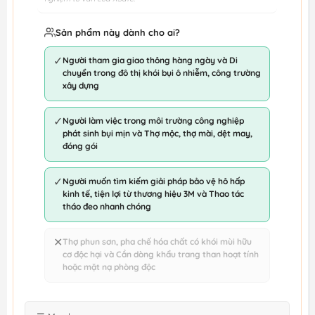
Sản phẩm này dành cho ai?
✓
Người tham gia giao thông hàng ngày và Di
chuyển trong đô thị khói bụi ô nhiễm, công trường
xây dựng
✓
Người làm việc trong môi trường công nghiệp
phát sinh bụi mịn và Thợ mộc, thợ mài, dệt may,
đóng gói
✓
Người muốn tìm kiếm giải pháp bảo vệ hô hấp
kinh tế, tiện lợi từ thương hiệu 3M và Thao tác
tháo đeo nhanh chóng
✕
Thợ phun sơn, pha chế hóa chất có khói mùi hữu
cơ độc hại và Cần dòng khẩu trang than hoạt tính
hoặc mặt nạ phòng độc