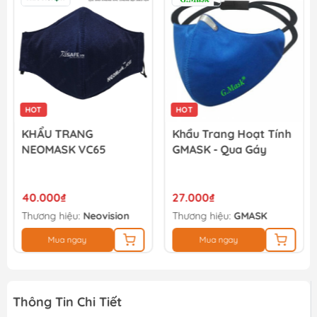
HOT
HOT
KHẨU TRANG
Khẩu Trang Hoạt Tính
NEOMASK VC65
GMASK - Qua Gáy
40.000₫
27.000₫
Thương hiệu:
Neovision
Thương hiệu:
GMASK
Mua ngay
Mua ngay
Thông Tin Chi Tiết