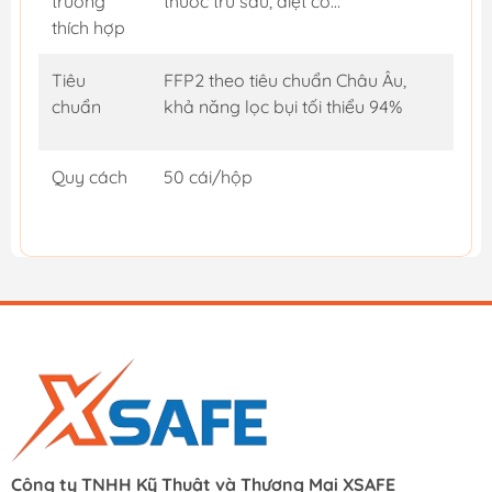
trường
thuốc trừ sâu, diệt cỏ…
thích hợp
Tiêu
FFP2 theo tiêu chuẩn Châu Âu,
chuẩn
khả năng lọc bụi tối thiểu 94%
Quy cách
50 cái/hộp
Công ty TNHH Kỹ Thuật và Thương Mại XSAFE