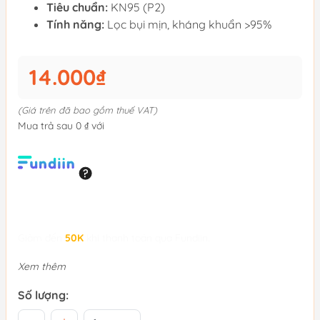
Tiêu chuẩn:
KN95 (P2)
Tính năng:
Lọc bụi mịn, kháng khuẩn >95%
14.000₫
(Giá trên đã bao gồm thuế VAT)
Mua trả sau 0 ₫ với
Giảm đến
50K
khi thanh toán qua Fundiin.
Xem thêm
Số lượng: