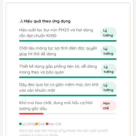
Hiệu quả theo ứng dụng
Hiệu suất lọc bụi mịn PM2.5 và hạt dạng
Lý
rắn đạt chuẩn KN90
tưởng
Chất liệu màng lọc sợi tĩnh điện độc quyền
Lý
giúp hít thở dễ dàng
tưởng
Thiết kế dạng gấp phẳng tiện lợi, dễ dàng
Lý
mang theo và bảo quản
tưởng
Dây đeo qua tai co giãn mềm mại, ôm khít
Lý
vừa vặn khuôn mặt
tưởng
Khử mùi hóa chất, dung môi hữu cơ/Hơi
Hạn
sương gốc dầu
chế
Lý tưởng
Được
Hạn chế
Đánh giá dựa trên thông số kỹ thuật nhà sản xuất và kinh
nghiệm tư vấn của XSafe.