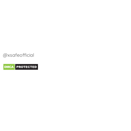
@xsafeofficial