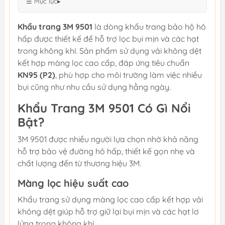
☰ Mục lục
▸
Khẩu trang 3M 9501
là dòng khẩu trang bảo hộ hô
hấp được thiết kế để hỗ trợ lọc bụi mịn và các hạt
trong không khí. Sản phẩm sử dụng vải không dệt
kết hợp màng lọc cao cấp, đáp ứng tiêu chuẩn
KN95 (P2)
, phù hợp cho môi trường làm việc nhiều
bụi cũng như nhu cầu sử dụng hằng ngày.
Khẩu Trang 3M 9501 Có Gì Nổi
Bật?
3M 9501 được nhiều người lựa chọn nhờ khả năng
hỗ trợ bảo vệ đường hô hấp, thiết kế gọn nhẹ và
chất lượng đến từ thương hiệu 3M.
Màng lọc hiệu suất cao
Khẩu trang sử dụng màng lọc cao cấp kết hợp vải
không dệt giúp hỗ trợ giữ lại bụi mịn và các hạt lơ
lửng trong không khí.