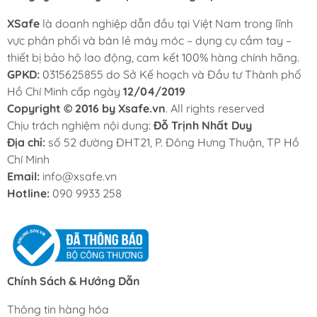
XSafe
là doanh nghiệp dẫn đầu tại Việt Nam trong lĩnh
vực phân phối và bán lẻ máy móc – dụng cụ cầm tay –
thiết bị bảo hộ lao động, cam kết 100% hàng chính hãng.
GPKD:
0315625855 do Sở Kế hoạch và Đầu tư Thành phố
Hồ Chí Minh cấp ngày
12/04/2019
Copyright © 2016 by Xsafe.vn
. All rights reserved
Chịu trách nghiệm nội dung:
Đỗ Trịnh Nhất Duy
Địa chỉ:
số 52 đường ĐHT21, P. Đông Hưng Thuận, TP Hồ
Chí Minh
Email:
info@xsafe.vn
Hotline:
090 9933 258
Chính Sách & Hướng Dẫn
Thông tin hàng hóa