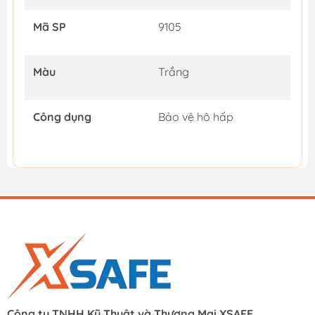
Mã SP
9105
Màu
Trắng
Công dụng
Bảo vệ hô hấp
Công ty TNHH Kỹ Thuật và Thương Mại XSAFE