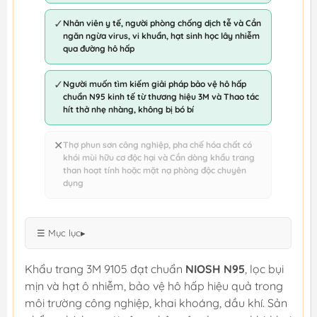
✓
Nhân viên y tế, người phòng chống dịch tễ và Cần
ngăn ngừa virus, vi khuẩn, hạt sinh học lây nhiễm
qua đường hô hấp
✓
Người muốn tìm kiếm giải pháp bảo vệ hô hấp
chuẩn N95 kinh tế từ thương hiệu 3M và Thao tác
hít thở nhẹ nhàng, không bị bó bí
✕
Thợ phun sơn công nghiệp, pha chế hóa chất có
khói mùi hữu cơ độc hại và Cần dòng khẩu trang
than hoạt tính hoặc mặt nạ phòng độc chuyên
dụng
☰ Mục lục
▸
Khẩu trang 3M 9105 đạt chuẩn
NIOSH N95
, lọc bụi
mịn và hạt ô nhiễm, bảo vệ hô hấp hiệu quả trong
môi trường công nghiệp, khai khoáng, dầu khí. Sản