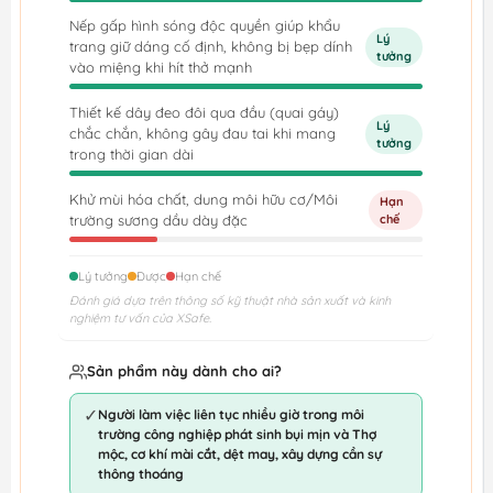
Nếp gấp hình sóng độc quyền giúp khẩu
Lý
trang giữ dáng cố định, không bị bẹp dính
tưởng
vào miệng khi hít thở mạnh
Thiết kế dây đeo đôi qua đầu (quai gáy)
Lý
chắc chắn, không gây đau tai khi mang
tưởng
trong thời gian dài
Khử mùi hóa chất, dung môi hữu cơ/Môi
Hạn
trường sương dầu dày đặc
chế
Lý tưởng
Được
Hạn chế
Đánh giá dựa trên thông số kỹ thuật nhà sản xuất và kinh
nghiệm tư vấn của XSafe.
Sản phẩm này dành cho ai?
✓
Người làm việc liên tục nhiều giờ trong môi
trường công nghiệp phát sinh bụi mịn và Thợ
mộc, cơ khí mài cắt, dệt may, xây dựng cần sự
thông thoáng