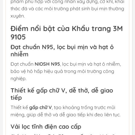
phẩm phù hợp với công nhân xây dựng, cơ khí, khai
thác đá và các môi trường phát sinh bụi mịn thường
xuyên.
Điểm nổi bật của Khẩu trang 3M
9105
Đạt chuẩn N95, lọc bụi mịn và hạt ô
nhiễm
Đạt chuẩn
NIOSH N95
, lọc bụi mịn và hạt ô nhiễm,
bảo vệ hô hấp hiệu quả trong môi trường công
nghiệp.
Thiết kế gấp chữ V, dễ thở, dễ giao
tiếp
Thiết kế
gấp chữ V
, tạo khoảng trống trước mũi
miệng, giúp dễ thở và dễ giao tiếp khi đeo liên tục.
Vải lọc tĩnh điện cao cấp