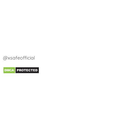
@xsafeofficial