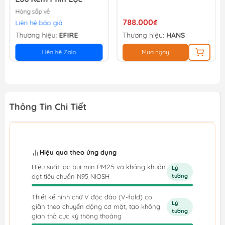
Hàng sắp về
788.000₫
Liên hệ báo giá
Thương hiệu:
EFIRE
Thương hiệu:
HANS
Liên hệ Zalo
Mua ngay
Thông Tin Chi Tiết
Hiệu quả theo ứng dụng
Hiệu suất lọc bụi mịn PM2.5 và kháng khuẩn
Lý
đạt tiêu chuẩn N95 NIOSH
tưởng
Thiết kế hình chữ V độc đáo (V-fold) co
Lý
giãn theo chuyển động cơ mặt, tạo không
tưởng
gian thở cực kỳ thông thoáng