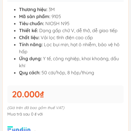
Thương hiệu:
3M
Mã sản phẩm:
9105
Tiêu chuẩn:
NIOSH N95
Thiết kế:
Dạng gấp chữ V, dễ thở, dễ giao tiếp
Chất liệu:
Vải lọc tĩnh điện cao cấp
Tính năng:
Lọc bụi mịn, hạt ô nhiễm, bảo vệ hô
hấp
Ứng dụng:
Y tế, công nghiệp, khai khoáng, dầu
khí
Quy cách:
50 cái/hộp, 8 hộp/thùng
20.000₫
(Giá trên đã bao gồm thuế VAT)
Mua trả sau 0 ₫ với