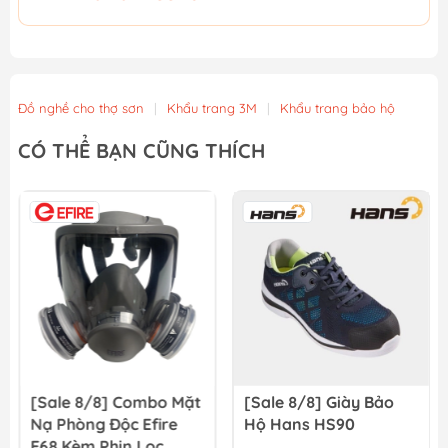
Đồ nghề cho thợ sơn
|
Khẩu trang 3M
|
Khẩu trang bảo hộ
CÓ THỂ BẠN CŨNG THÍCH
[Sale 8/8] Combo Mặt
[Sale 8/8] Giày Bảo
Nạ Phòng Độc Efire
Hộ Hans HS90
E68 Kèm Phin Lọc