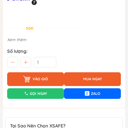
Giảm đến
50K
khi thanh toán qua Fundiin.
Xem thêm
Số lượng:
VÀO GIỎ
MUA NGAY
GỌI NGAY
ZALO
Z
Tại Sao Nên Chọn XSAFE?