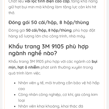
Chất liệu
vải lọc tĩnh điện cao cấp
, tăng khả năng
giữ hạt bụi mịn mà không làm tăng lực cản khi hít
thở.
Đóng gói 50 cái/hộp, 8 hộp/thùng
Đóng gói
50 cái/hộp, 8 hộp/thùng
, phù hợp đặt
hàng số lượng lớn cho công trình, nhà máy.
Khẩu trang 3M 9105 phù hợp
ngành nghề nào?
Khẩu trang 3M 9105 phù hợp với các ngành có
bụi
mịn, hạt ô nhiễm
phát sinh thường xuyên trong
quá trình làm việc.
Nhân viên y tế, môi trường cần bảo vệ hô hấp
cao
Công nhân công nghiệp, cơ khí, gia công kim
loại
Nhân viên khai khoáng, khai thác đá