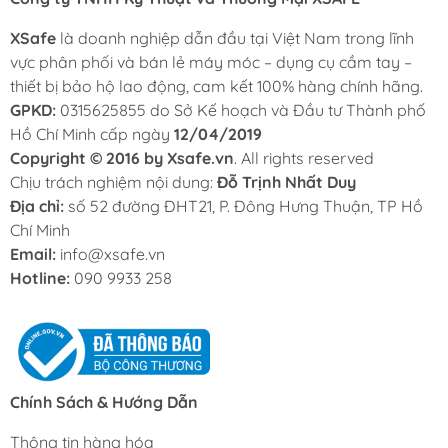
XSafe
là doanh nghiệp dẫn đầu tại Việt Nam trong lĩnh
vực phân phối và bán lẻ máy móc – dụng cụ cầm tay –
thiết bị bảo hộ lao động, cam kết 100% hàng chính hãng.
GPKD:
0315625855 do Sở Kế hoạch và Đầu tư Thành phố
Hồ Chí Minh cấp ngày
12/04/2019
Copyright © 2016 by Xsafe.vn
. All rights reserved
Chịu trách nghiệm nội dung:
Đỗ Trịnh Nhất Duy
Địa chỉ:
số 52 đường ĐHT21, P. Đông Hưng Thuận, TP Hồ
Chí Minh
Email:
info@xsafe.vn
Hotline:
090 9933 258
Chính Sách & Hướng Dẫn
Thông tin hàng hóa