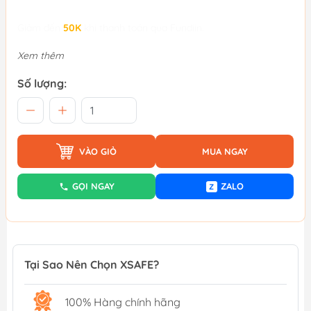
Giảm đến
50K
khi thanh toán qua Fundiin.
Xem thêm
Số lượng:
VÀO GIỎ
MUA NGAY
GỌI NGAY
ZALO
Z
Tại Sao Nên Chọn XSAFE?
100% Hàng chính hãng