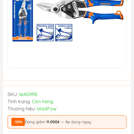
SKU:
WAS1910
Tình trạng:
Còn hàng
Thương hiệu:
WadFow
-10%
Đang giảm
11.000₫
— Áp dụng ngay