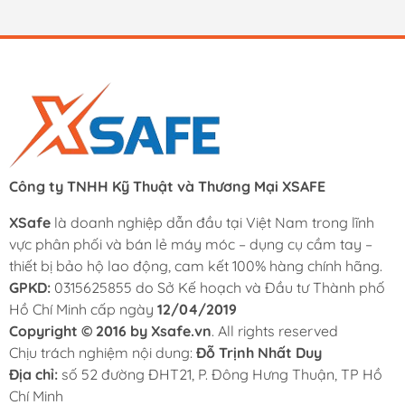
Công ty TNHH Kỹ Thuật và Thương Mại XSAFE
XSafe
là doanh nghiệp dẫn đầu tại Việt Nam trong lĩnh
vực phân phối và bán lẻ máy móc – dụng cụ cầm tay –
thiết bị bảo hộ lao động, cam kết 100% hàng chính hãng.
GPKD:
0315625855 do Sở Kế hoạch và Đầu tư Thành phố
Hồ Chí Minh cấp ngày
12/04/2019
Copyright © 2016 by Xsafe.vn
. All rights reserved
Chịu trách nghiệm nội dung:
Đỗ Trịnh Nhất Duy
Địa chỉ:
số 52 đường ĐHT21, P. Đông Hưng Thuận, TP Hồ
Chí Minh