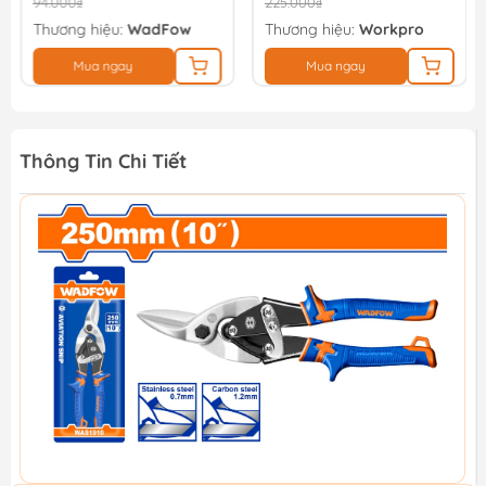
94.000₫
225.000₫
Thương hiệu:
WadFow
Thương hiệu:
Workpro
Mua ngay
Mua ngay
Thông Tin Chi Tiết