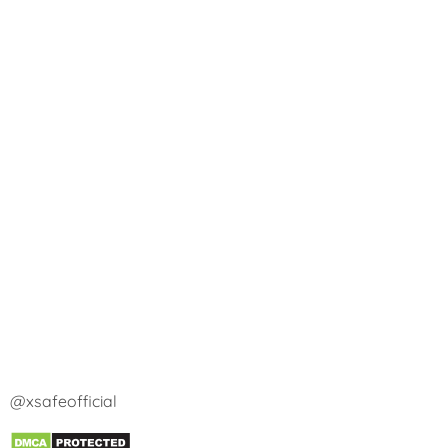
@xsafeofficial