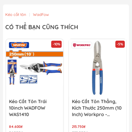
Kéo cắt tôn
|
WadFow
CÓ THỂ BẠN CŨNG THÍCH
-10%
-5%
Kéo Cắt Tôn Trái
Kéo Cắt Tôn Thẳng,
10inch WADFOW
Kích Thước 250mm (10
WAS1410
Inch) Workpro -
WP214014
84.600₫
213.750₫