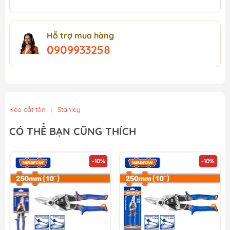
Hỗ trợ mua hàng
0909933258
Kéo cắt tôn
|
Stanley
CÓ THỂ BẠN CŨNG THÍCH
-10%
-10%