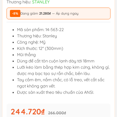
Thương hiệu:
STANLEY
-8%
Đang giảm
21.280₫
— Áp dụng ngay
Mã sản phẩm: 14-563-22
Thương hiệu: Stanley
Công nghệ: Mỹ
Kích thước: 12" (300mm)
Mũi thẳng
Dùng để cắt tôn cuộn lạnh dày tới 18mm
Lưỡi kéo làm bằng thép hợp kim cứng, không gỉ,
được mạ bạc tạo sự rắn chắc, bền lâu.
Tay cầm êm, nắm chắc, có lỗ treo, vết cắt sắc
ngọt không gợn vết.
Được sản xuất theo tiêu chuẩn của ANSI.
244.720₫
266.000₫