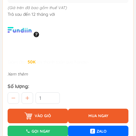
(Giá trên đã bao gồm thuế VAT)
Trả sau đến 12 tháng với
Giảm đến
50K
khi thanh toán qua Fundiin.
Xem thêm
Số lượng:
VÀO GIỎ
MUA NGAY
GỌI NGAY
ZALO
Z