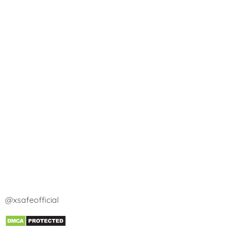
@xsafeofficial