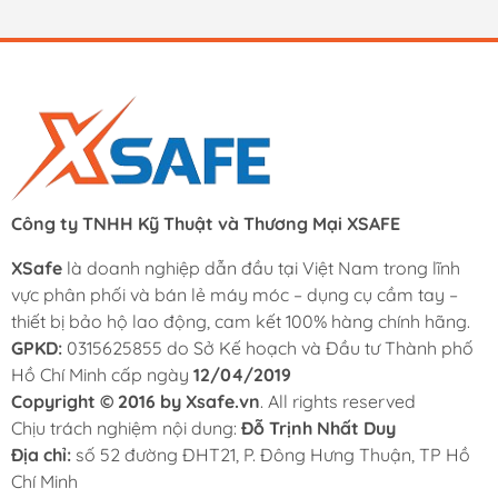
Công ty TNHH Kỹ Thuật và Thương Mại XSAFE
XSafe
là doanh nghiệp dẫn đầu tại Việt Nam trong lĩnh
vực phân phối và bán lẻ máy móc – dụng cụ cầm tay –
thiết bị bảo hộ lao động, cam kết 100% hàng chính hãng.
GPKD:
0315625855 do Sở Kế hoạch và Đầu tư Thành phố
Hồ Chí Minh cấp ngày
12/04/2019
Copyright © 2016 by Xsafe.vn
. All rights reserved
Chịu trách nghiệm nội dung:
Đỗ Trịnh Nhất Duy
Địa chỉ:
số 52 đường ĐHT21, P. Đông Hưng Thuận, TP Hồ
Chí Minh