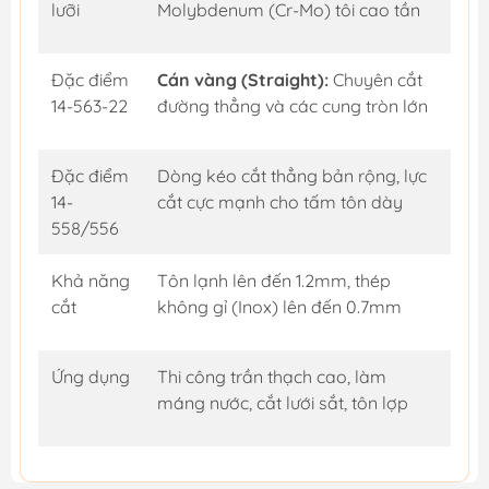
lưỡi
Molybdenum (Cr-Mo) tôi cao tần
Đặc điểm
Cán vàng (Straight):
Chuyên cắt
14-563-22
đường thẳng và các cung tròn lớn
Đặc điểm
Dòng kéo cắt thẳng bản rộng, lực
14-
cắt cực mạnh cho tấm tôn dày
558/556
Khả năng
Tôn lạnh lên đến 1.2mm, thép
cắt
không gỉ (Inox) lên đến 0.7mm
Ứng dụng
Thi công trần thạch cao, làm
máng nước, cắt lưới sắt, tôn lợp