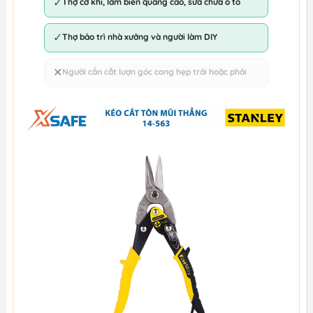
✓
Thợ cơ khí, làm biển quảng cáo, sửa chữa ô tô
✓
Thợ bảo trì nhà xưởng và người làm DIY
✕
Người cần cắt lượn góc cong hẹp trái hoặc phải