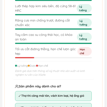
Lưỡi thép hợp kim siêu bền, độ cứng 58-61
Lý
HRC
tưởng
Răng cưa mịn chống trượt, đường cắt
Lý
chuẩn xác
tưởng
Tay cầm cao su công thái học, có khóa
Lý
an toàn
tưởng
Tối ưu cắt đường thẳng, hạn chế lượn góc
Hạn
hẹp
chế
Lý tưởng
Được
Hạn chế
Đánh giá dựa trên thông số kỹ thuật nhà sản xuất và kinh
nghiệm tư vấn của XSafe.
Sản phẩm này dành cho ai?
✓
Thợ thi công mái tôn, vách kim loại, hệ ống gió