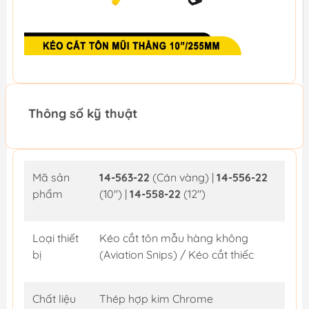
Thông số kỹ thuật
Mã sản
14-563-22
(Cán vàng) |
14-556-22
phẩm
(10") |
14-558-22
(12")
Loại thiết
Kéo cắt tôn mẫu hàng không
bị
(Aviation Snips) / Kéo cắt thiếc
Chất liệu
Thép hợp kim Chrome