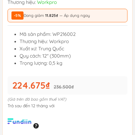
Thương hiệu:
Workpro
-5%
Đang giảm
11.825₫
— Áp dụng ngay
Mã sản phẩm: WP216002
Thương hiệu: Workpro
Xuất xứ: Trung Quốc
Quy cách: 12" (300mm)
Trọng lượng: 0,5 kg
224.675₫
236.500₫
(Giá trên đã bao gồm thuế VAT)
Trả sau đến 12 tháng với