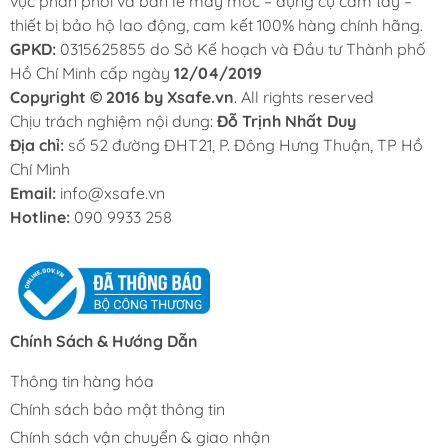
vực phân phối và bán lẻ máy móc – dụng cụ cầm tay –
thiết bị bảo hộ lao động, cam kết 100% hàng chính hãng.
GPKD:
0315625855 do Sở Kế hoạch và Đầu tư Thành phố
Hồ Chí Minh cấp ngày
12/04/2019
Copyright © 2016 by Xsafe.vn
. All rights reserved
Chịu trách nghiệm nội dung:
Đỗ Trịnh Nhất Duy
Địa chỉ:
số 52 đường ĐHT21, P. Đông Hưng Thuận, TP Hồ
Chí Minh
Email:
info@xsafe.vn
Hotline:
090 9933 258
Chính Sách & Hướng Dẫn
Thông tin hàng hóa
Chính sách bảo mật thông tin
Chính sách vận chuyển & giao nhận