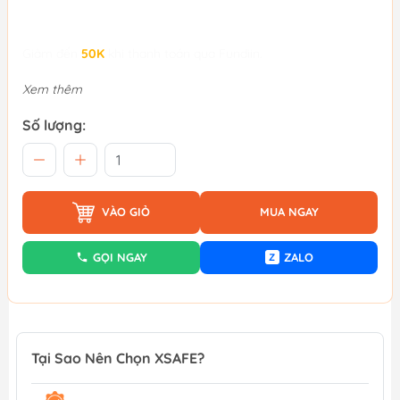
Giảm đến
50K
khi thanh toán qua Fundiin.
Xem thêm
Số lượng:
VÀO GIỎ
MUA NGAY
GỌI NGAY
ZALO
Z
Tại Sao Nên Chọn XSAFE?