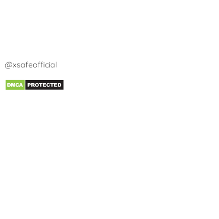
@xsafeofficial