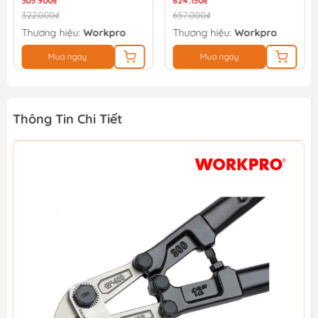
305.900₫
624.150₫
322.000₫
657.000₫
Thương hiệu:
Workpro
Thương hiệu:
Workpro
Mua ngay
Mua ngay
Thông Tin Chi Tiết