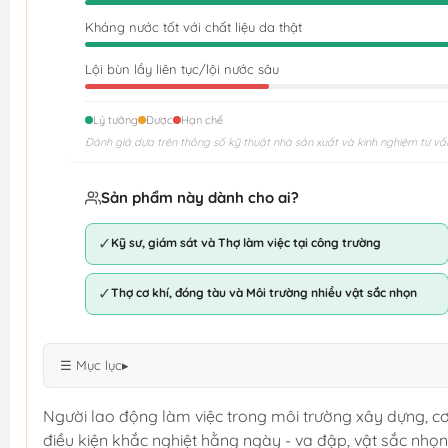
Kháng nước tốt với chất liệu da thật
Lội bùn lầy liên tục/lội nước sâu
Lý tưởng
Được
Hạn chế
Đánh giá dựa trên thông số kỹ thuật nhà sản xuất và kinh nghiệm tư vấ
Sản phẩm này dành cho ai?
✓
Kỹ sư, giám sát và Thợ làm việc tại công trường
✓
Thợ cơ khí, đóng tàu và Môi trường nhiều vật sắc nhọn
☰ Mục lục
▸
Người lao động làm việc trong môi trường xây dựng, cơ
điều kiện khắc nghiệt hằng ngày - va đập, vật sắc nhọn 