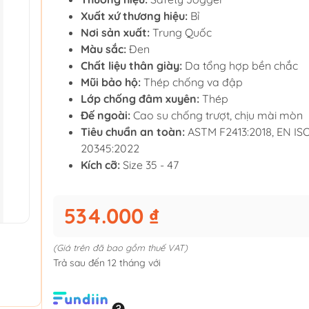
Xuất xứ thương hiệu:
Bỉ
Nơi sản xuất:
Trung Quốc
Màu sắc:
Đen
Chất liệu thân giày:
Da tổng hợp bền chắc
Mũi bảo hộ:
Thép chống va đập
Lớp chống đâm xuyên:
Thép
Đế ngoài:
Cao su chống trượt, chịu mài mòn
Tiêu chuẩn an toàn:
ASTM F2413:2018, EN IS
20345:2022
Kích cỡ:
Size 35 - 47
534.000 ₫
(Giá trên đã bao gồm thuế VAT)
Trả sau đến 12 tháng với