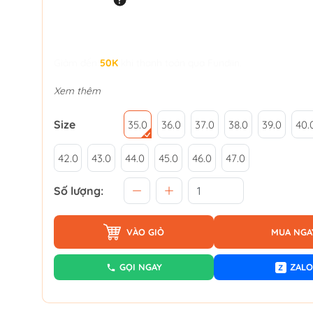
Giảm đến
50K
khi thanh toán qua Fundiin.
Xem thêm
Size
35.0
36.0
37.0
38.0
39.0
40.
42.0
43.0
44.0
45.0
46.0
47.0
Số lượng:
VÀO GIỎ
MUA NGA
GỌI NGAY
ZALO
Z