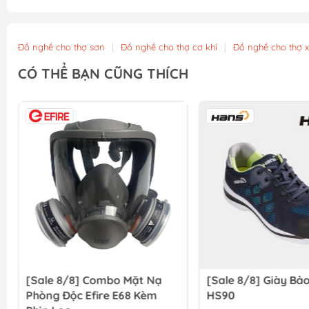
Đồ nghề cho thợ sơn
|
Đồ nghề cho thợ cơ khí
|
Đồ nghề cho thợ 
CÓ THỂ BẠN CŨNG THÍCH
[Sale 8/8] Combo Mặt Nạ
[Sale 8/8] Giày Bả
Phòng Độc Efire E68 Kèm
HS90