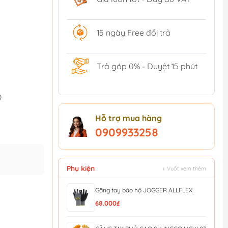
15 ngày Free đổi trả
Trả góp 0% - Duyệt 15 phút
O
Hỗ trợ mua hàng
0909933258
Phụ kiện
↕ Vuốt xem thêm
Găng tay bảo hộ JOGGER ALLFLEX
68.000₫