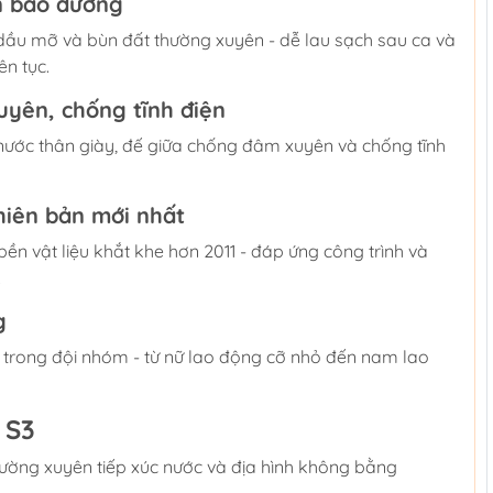
ần bảo dưỡng
 dầu mỡ và bùn đất thường xuyên - dễ lau sạch sau ca và
ên tục.
uyên, chống tĩnh điện
nước thân giày, đế giữa chống đâm xuyên và chống tĩnh
hiên bản mới nhất
ền vật liệu khắt khe hơn 2011 - đáp ứng công trình và
.
g
g trong đội nhóm - từ nữ lao động cỡ nhỏ đến nam lao
 S3
hường xuyên tiếp xúc nước và địa hình không bằng