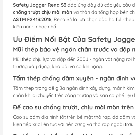
Safety Jogger Rena S3
đáp ứng đầy đủ các yêu cầu đ
chống trượt chịu mài mòn
và thân da tổng hợp bền c
ASTM F2413:2018
, Rena S3 là lựa chọn bảo hộ full-thé
kiện nặng nhọc nhất.
Ưu Điểm Nổi Bật Của Safety Jogge
Mũi thép bảo vệ ngón chân trước va đập
Mũi thép chịu lực va đập đến 200J - ngăn vật nặng rơi
trường xây dựng, kho bãi và cơ khí nặng.
Tấm thép chống đâm xuyên - ngăn đinh và
Tấm thép trong đế giữa ngăn đinh xây dựng, mảnh kim l
chân khi di chuyển trên công trường và sàn có phế liệu 
Đế cao su chống trượt, chịu mài mòn trên 
Cao su bám địa hình tốt trên bề mặt thô ráp, đá dăm và
kiện tiếp xúc liên tục với nền cứng và thô ráp ngoài trời.