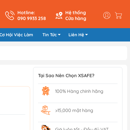
Hotline:
Hệ thống
090 9933 258
Cửa hàng
Cơ Hội Việc Làm
Tin Tức
Liên Hệ
Tại Sao Nên Chọn XSAFE?
100% Hàng chính hãng
>15,000 mặt hàng
Giá luôn tốt - Đầy đủ VAT