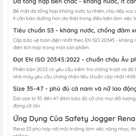
Da tổng hợp bền chắc - kháng nước, ít c
Bề mặt da tổng hợp kháng nước tự nhiên, chịu tiếp xúc
ít cần bảo dưỡng hơn da thật trong điều kiện làm việc li
Tiêu chuẩn S3 - kháng nước, chống đâm x
Cấp bảo vệ toàn diện nhất theo EN ISO 20345 - kháng 
điện tích hợp trong một sản phẩm.
Đạt EN ISO 20345:2022 - chuẩn châu Âu p
Phiên bản 2022 có yêu cầu kiểm tra chống trượt và độ b
nhà máy yêu cầu chứng nhận tiêu chuẩn cập nhật nhất
Size 35-47 - phủ đủ cả nam và nữ lao độn
Dải size từ 35 đến 47 đảm bảo đủ cỡ cho mọi đối tượn
động cỡ lớn.
Ứng Dụng Của Safety Jogger Rena
Rena S3 phù hợp với môi trường làm việc nặng nhọc, t