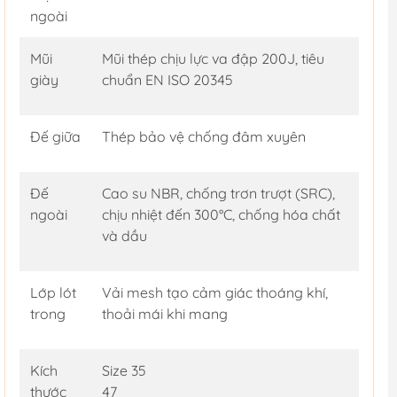
ngoài
Mũi
Mũi thép chịu lực va đập 200J, tiêu
giày
chuẩn EN ISO 20345
Đế giữa
Thép bảo vệ chống đâm xuyên
Đế
Cao su NBR, chống trơn trượt (SRC),
ngoài
chịu nhiệt đến 300°C, chống hóa chất
và dầu
Lớp lót
Vải mesh tạo cảm giác thoáng khí,
trong
thoải mái khi mang
Kích
Size 35
thước
47