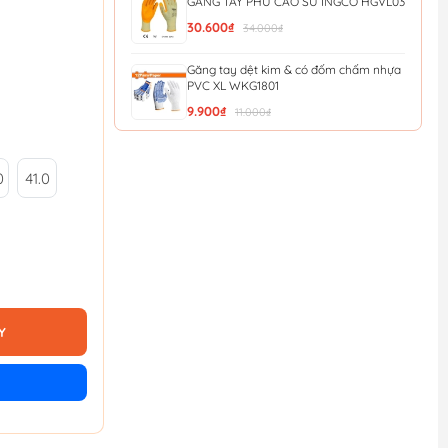
GĂNG TAY PHỦ CAO SU INGCO HGVL03
30.600₫
34.000₫
Găng tay dệt kim & có đốm chấm nhựa
PVC XL WKG1801
9.900₫
11.000₫
Găng tay phủ PU XL WadFow WPG1801
0
41.0
11.700₫
13.000₫
Găng tay phủ PU in hình XL WadFow
WPG1802
12.600₫
14.000₫
Găng tay Nitri XL WadFow WGV2801
13.500₫
Y
15.000₫