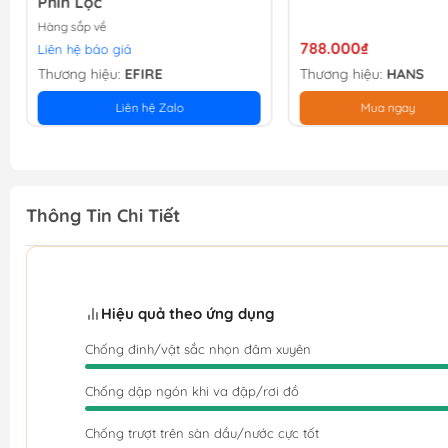
Phin Lọc
Hàng sắp về
788.000₫
Liên hệ báo giá
Thương hiệu:
EFIRE
Thương hiệu:
HANS
Liên hệ Zalo
Mua ngay
Thông Tin Chi Tiết
Hiệu quả theo ứng dụng
Chống đinh/vật sắc nhọn đâm xuyên
Chống dập ngón khi va đập/rơi đồ
Chống trượt trên sàn dầu/nước cực tốt