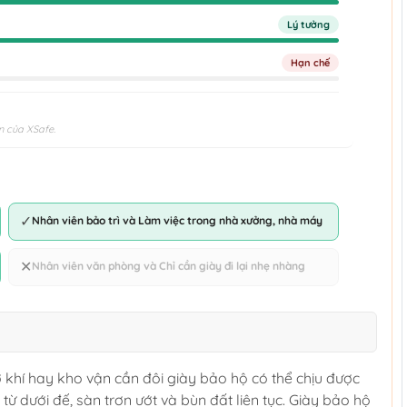
Lý tưởng
Hạn chế
n của XSafe.
✓
Nhân viên bảo trì và Làm việc trong nhà xưởng, nhà máy
✕
Nhân viên văn phòng và Chỉ cần giày đi lại nhẹ nhàng
 khí hay kho vận cần đôi giày bảo hộ có thể chịu được
từ dưới đế, sàn trơn ướt và bùn đất liên tục. Giày bảo hộ