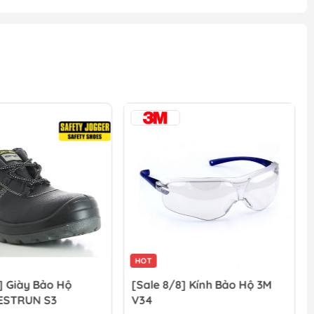
HOT
] Giày Bảo Hộ
[Sale 8/8] Kính Bảo Hộ 3M
ESTRUN S3
V34