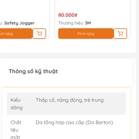
80.000₫
u:
Safety Jogger
Thương hiệu:
3M
ua ngay
Mua ngay
Thông số kỹ thuật
Kiểu
Thấp cổ, năng động, trẻ trung
dáng
Chất
Da tổng hợp cao cấp (Da Barton)
liệu
mặt