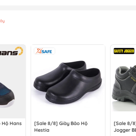
xây
o Hộ Hans
[Sale 8/8] Giày Bảo Hộ
[Sale 8/8
Hestia
Jogger B