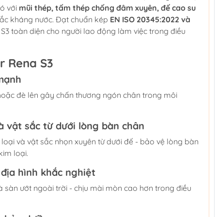
ó với
mũi thép, tấm thép chống đâm xuyên, đế cao su
hắc kháng nước. Đạt chuẩn kép
EN ISO 20345:2022 và
p S3 toàn diện cho người lao động làm việc trong điều
r Rena S3
 mạnh
 hoặc đè lên gây chấn thương ngón chân trong môi
 vật sắc từ dưới lòng bàn chân
oại và vật sắc nhọn xuyên từ dưới đế - bảo vệ lòng bàn
kim loại.
địa hình khắc nghiệt
 sàn ướt ngoài trời - chịu mài mòn cao hơn trong điều