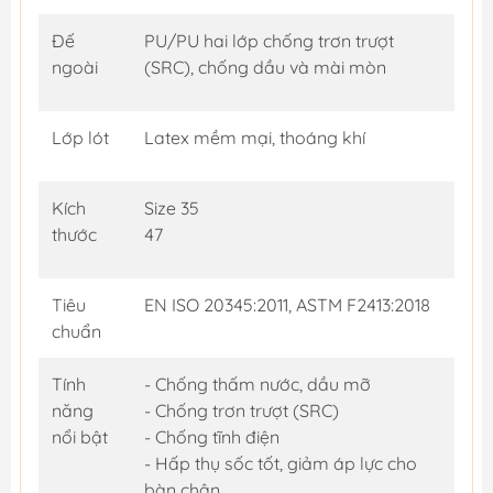
Đế
PU/PU hai lớp chống trơn trượt
ngoài
(SRC), chống dầu và mài mòn
Lớp lót
Latex mềm mại, thoáng khí
Kích
Size 35
thước
47
Tiêu
EN ISO 20345:2011, ASTM F2413:2018
chuẩn
Tính
- Chống thấm nước, dầu mỡ
năng
- Chống trơn trượt (SRC)
nổi bật
- Chống tĩnh điện
- Hấp thụ sốc tốt, giảm áp lực cho
bàn chân