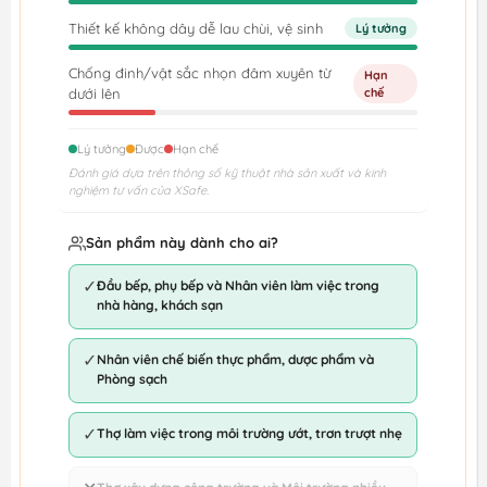
Thiết kế không dây dễ lau chùi, vệ sinh
Lý tưởng
Chống đinh/vật sắc nhọn đâm xuyên từ
Hạn
dưới lên
chế
Lý tưởng
Được
Hạn chế
Đánh giá dựa trên thông số kỹ thuật nhà sản xuất và kinh
nghiệm tư vấn của XSafe.
Sản phẩm này dành cho ai?
✓
Đầu bếp, phụ bếp và Nhân viên làm việc trong
nhà hàng, khách sạn
✓
Nhân viên chế biến thực phẩm, dược phẩm và
Phòng sạch
✓
Thợ làm việc trong môi trường ướt, trơn trượt nhẹ