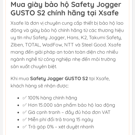
Mua giày bảo hộ Safety Jogger
GUSTO S2 chính hãng tại Xsafe
Xsafe là đơn vị chuyên cung cấp thiết bị bảo hộ lao
động và giày bảo hộ chính hãng từ các thương hiệu
uy tín như Safety Jogger, Hans, K2, Takumi Safety,
Ziben, TOTAL, WadFow, NTT và Steel Good. Xsafe
mang đến giải pháp an toàn toàn diện cho nhiều
ngành nghề từ công nghiệp nhẹ đến môi trường
sản xuất chuyên biệt.
Khi mua
Safety Jogger GUSTO S2
tại Xsafe,
khách hàng sẽ nhận được:
✅ 100% hàng chính hãng
✅ Hơn 15.000 sản phẩm bảo hộ lao động
✅ Giá cạnh tranh – đầy đủ hóa đơn VAT
✅ Miễn phí đổi trả trong 15 ngày
✅ Trả góp 0% – xét duyệt nhanh