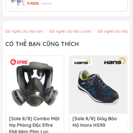
9.900₫
11.000₫
Găng tay phủ PU XL WadFow WPG1801
11.700₫
13.000₫
Đồ nghề cho thợ sơn
|
Đồ nghề cho thợ cơ khí
|
Đồ nghề cho thợ x
Găng tay phủ PU in hình XL WadFow WPG1802
CÓ THỂ BẠN CŨNG THÍCH
12.600₫
14.000₫
Găng tay Nitri XL WadFow WGV2801
13.500₫
15.000₫
[Sale 8/8] Combo Mặt
[Sale 8/8] Giày Bảo
Nạ Phòng Độc Efire
Hộ Hans HS90
E68 Kèm Phin Lọc