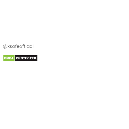
@xsafeofficial