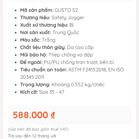
Mã sản phẩm:
GUSTO S2
Thương hiệu:
Safety Jogger
Xuất xứ thương hiệu:
Bỉ
Nơi sản xuất:
Trung Quốc
Màu sắc:
Trắng
Chất liệu thân giày:
Da cao cấp
Mũi bảo hộ:
Thép chống va đập
Đế ngoài:
PU/PU chống trơn trượt, bền bỉ
Tiêu chuẩn an toàn:
ASTM F2413:2018, EN ISO
20345:2011
Trọng lượng:
Khoảng 0.552 kg/chiếc
Kích cỡ:
Size 35 - 47
588.000 ₫
(Giá trên đã bao gồm thuế VAT)
Trả sau đến 12 tháng với