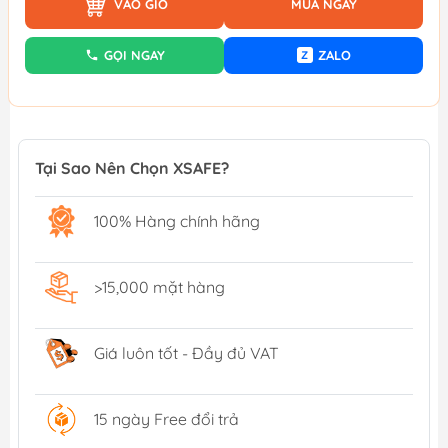
VÀO GIỎ
MUA NGAY
GỌI NGAY
ZALO
Z
Tại Sao Nên Chọn XSAFE?
100% Hàng chính hãng
>15,000 mặt hàng
Giá luôn tốt - Đầy đủ VAT
15 ngày Free đổi trả