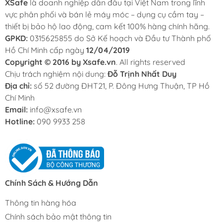
XSafe
là doanh nghiệp dẫn đầu tại Việt Nam trong lĩnh
vực phân phối và bán lẻ máy móc – dụng cụ cầm tay –
thiết bị bảo hộ lao động, cam kết 100% hàng chính hãng.
GPKD:
0315625855 do Sở Kế hoạch và Đầu tư Thành phố
Hồ Chí Minh cấp ngày
12/04/2019
Copyright © 2016 by Xsafe.vn
. All rights reserved
Chịu trách nghiệm nội dung:
Đỗ Trịnh Nhất Duy
Địa chỉ:
số 52 đường ĐHT21, P. Đông Hưng Thuận, TP Hồ
Chí Minh
Email:
info@xsafe.vn
Hotline:
090 9933 258
Chính Sách & Hướng Dẫn
Thông tin hàng hóa
Chính sách bảo mật thông tin