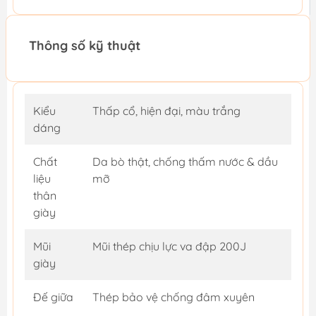
Thông số kỹ thuật
Kiểu
Thấp cổ, hiện đại, màu trắng
dáng
Chất
Da bò thật, chống thấm nước & dầu
liệu
mỡ
thân
giày
Mũi
Mũi thép chịu lực va đập 200J
giày
Đế giữa
Thép bảo vệ chống đâm xuyên