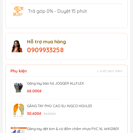
Trả góp 0% - Duyệt 15 phút
Hỗ trợ mua hàng
0909933258
Phụ kiện
↕ Vuốt xem thêm
Găng tay bảo hộ JOGGER ALLFLEX
68.000₫
GĂNG TAY PHỦ CAO SU INGCO HGVL03
30.600₫
34.000₫
Găng tay dệt kim & có đốm chấm nhựa PVC XL WKG1801