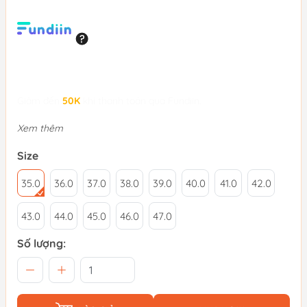
Giảm đến
50K
khi thanh toán qua Fundiin.
Xem thêm
Size
35.0
36.0
37.0
38.0
39.0
40.0
41.0
42.0
43.0
44.0
45.0
46.0
47.0
Số lượng: