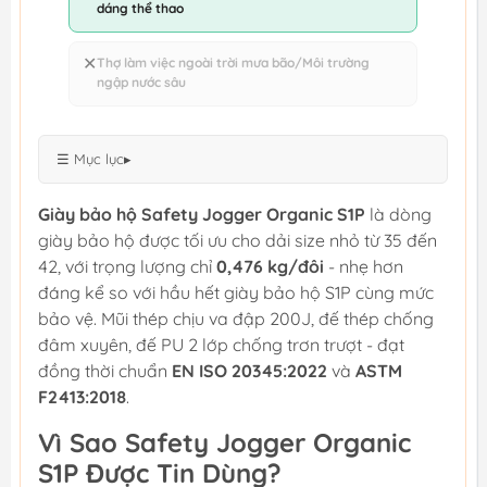
dáng thể thao
✕
Thợ làm việc ngoài trời mưa bão/Môi trường
ngập nước sâu
☰ Mục lục
▸
Giày bảo hộ Safety Jogger Organic S1P
là dòng
giày bảo hộ được tối ưu cho dải size nhỏ từ 35 đến
42, với trọng lượng chỉ
0,476 kg/đôi
- nhẹ hơn
đáng kể so với hầu hết giày bảo hộ S1P cùng mức
bảo vệ. Mũi thép chịu va đập 200J, đế thép chống
đâm xuyên, đế PU 2 lớp chống trơn trượt - đạt
đồng thời chuẩn
EN ISO 20345:2022
và
ASTM
F2413:2018
.
Vì Sao Safety Jogger Organic
S1P Được Tin Dùng?