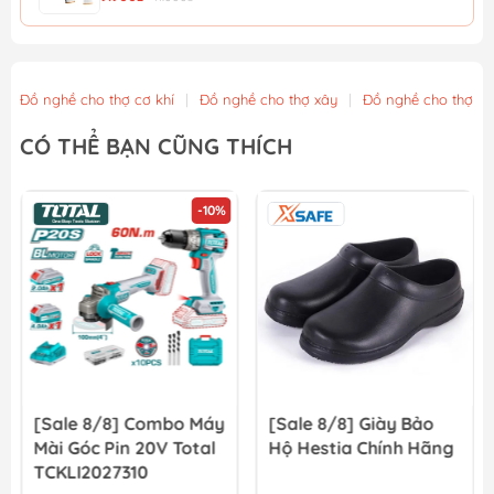
Găng tay phủ PU XL WadFow WPG1801
11.700₫
13.000₫
Đồ nghề cho thợ cơ khí
|
Đồ nghề cho thợ xây
|
Đồ nghề cho thợ m
Găng tay phủ PU in hình XL WadFow WPG1802
CÓ THỂ BẠN CŨNG THÍCH
12.600₫
14.000₫
-10%
Găng tay Nitri XL WadFow WGV2801
13.500₫
15.000₫
[Sale 8/8] Combo Máy
[Sale 8/8] Giày Bảo
Mài Góc Pin 20V Total
Hộ Hestia Chính Hãng
TCKLI2027310