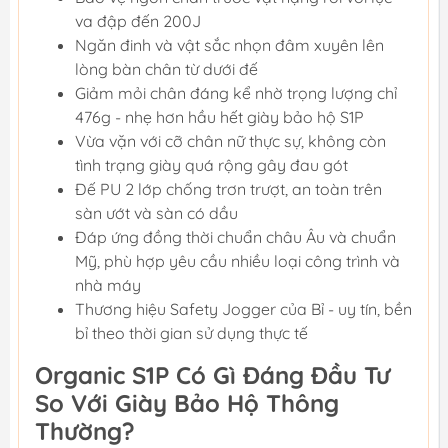
va đập đến 200J
Ngăn đinh và vật sắc nhọn đâm xuyên lên
lòng bàn chân từ dưới đế
Giảm mỏi chân đáng kể nhờ trọng lượng chỉ
476g - nhẹ hơn hầu hết giày bảo hộ S1P
Vừa vặn với cỡ chân nữ thực sự, không còn
tình trạng giày quá rộng gây đau gót
Đế PU 2 lớp chống trơn trượt, an toàn trên
sàn ướt và sàn có dầu
Đáp ứng đồng thời chuẩn châu Âu và chuẩn
Mỹ, phù hợp yêu cầu nhiều loại công trình và
nhà máy
Thương hiệu Safety Jogger của Bỉ - uy tín, bền
bỉ theo thời gian sử dụng thực tế
Organic S1P Có Gì Đáng Đầu Tư
So Với Giày Bảo Hộ Thông
Thường?