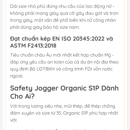
Dải size nhỏ phủ đúng nhu cầu của lao động nữ -
không phải mang giày quá cỡ gây đau gót và trơn
trong giày, một vấn đề phổ biến khi nữ công nhân
phải dùng giày bảo hộ size nam.
Đạt chuẩn kép EN ISO 20345:2022 và
ASTM F2413:2018
Tiêu chuẩn châu Âu mới nhất kết hợp chuẩn Mỹ -
đáp ứng yêu cầu an toàn của cả dự án nội địa theo
quy định Bộ LĐTBXH và công trình FDI vốn nước
ngoài.
Safety Jogger Organic S1P Dành
Cho Ai?
Với trọng lượng siêu nhẹ, mũi thép, đế thép chống
đâm xuyên và size từ 35, Organic S1P phù hợp nhất
với: