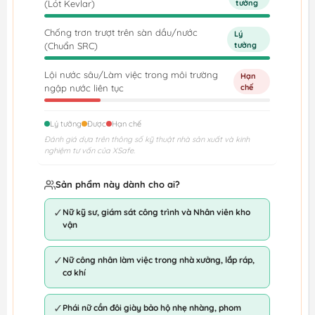
(Lót Kevlar)
tưởng
Chống trơn trượt trên sàn dầu/nước
Lý
(Chuẩn SRC)
tưởng
Lội nước sâu/Làm việc trong môi trường
Hạn
ngập nước liên tục
chế
Lý tưởng
Được
Hạn chế
Đánh giá dựa trên thông số kỹ thuật nhà sản xuất và kinh
nghiệm tư vấn của XSafe.
Sản phẩm này dành cho ai?
✓
Nữ kỹ sư, giám sát công trình và Nhân viên kho
vận
✓
Nữ công nhân làm việc trong nhà xưởng, lắp ráp,
cơ khí
✓
Phái nữ cần đôi giày bảo hộ nhẹ nhàng, phom