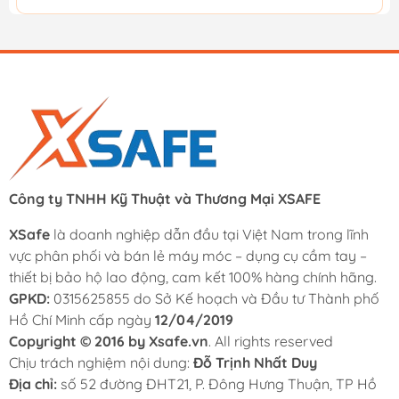
Công ty TNHH Kỹ Thuật và Thương Mại XSAFE
XSafe
là doanh nghiệp dẫn đầu tại Việt Nam trong lĩnh
vực phân phối và bán lẻ máy móc – dụng cụ cầm tay –
thiết bị bảo hộ lao động, cam kết 100% hàng chính hãng.
GPKD:
0315625855 do Sở Kế hoạch và Đầu tư Thành phố
Hồ Chí Minh cấp ngày
12/04/2019
Copyright © 2016 by Xsafe.vn
. All rights reserved
Chịu trách nghiệm nội dung:
Đỗ Trịnh Nhất Duy
Địa chỉ:
số 52 đường ĐHT21, P. Đông Hưng Thuận, TP Hồ