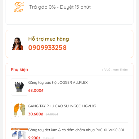
Trả góp 0% - Duyệt 15 phút
Hỗ trợ mua hàng
0909933258
Phụ kiện
↕ Vuốt xem thêm
Găng tay bảo hộ JOGGER ALLFLEX
68.000₫
GĂNG TAY PHỦ CAO SU INGCO HGVL03
30.600₫
34.000₫
Găng tay dệt kim & có đốm chấm nhựa PVC XL WKG1801
9.900₫
11.000₫