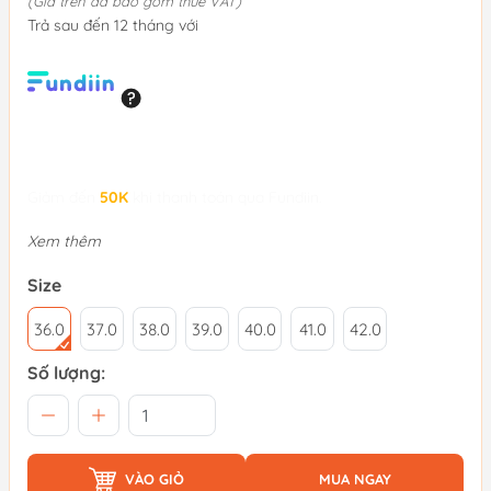
(Giá trên đã bao gồm thuế VAT)
Trả sau đến 12 tháng với
Giảm đến
50K
khi thanh toán qua Fundiin.
Xem thêm
Size
36.0
37.0
38.0
39.0
40.0
41.0
42.0
Số lượng:
VÀO GIỎ
MUA NGAY