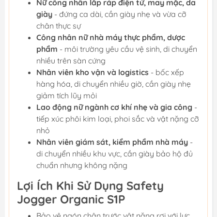
Nữ công nhân lắp ráp điện tử, may mặc, da
giày
- đứng ca dài, cần giày nhẹ và vừa cỡ
chân thực sự
Công nhân nữ nhà máy thực phẩm, dược
phẩm
- môi trường yêu cầu vệ sinh, di chuyển
nhiều trên sàn cứng
Nhân viên kho vận và logistics
- bốc xếp
hàng hóa, di chuyển nhiều giờ, cần giày nhẹ
giảm tích lũy mỏi
Lao động nữ ngành cơ khí nhẹ và gia công
-
tiếp xúc phôi kim loại, phoi sắc và vật nặng cỡ
nhỏ
Nhân viên giám sát, kiểm phẩm nhà máy
-
di chuyển nhiều khu vực, cần giày bảo hộ đủ
chuẩn nhưng không nặng
Lợi Ích Khi Sử Dụng Safety
Jogger Organic S1P
Bảo vệ ngón chân trước vật nặng rơi với lực