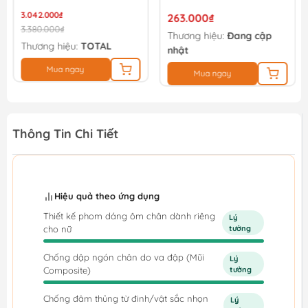
3.042.000₫
263.000₫
3.380.000₫
Thương hiệu:
Đang cập
Thương hiệu:
TOTAL
nhật
Mua ngay
Mua ngay
Thông Tin Chi Tiết
Hiệu quả theo ứng dụng
Thiết kế phom dáng ôm chân dành riêng
Lý
cho nữ
tưởng
Chống dập ngón chân do va đập (Mũi
Lý
Composite)
tưởng
Chống đâm thủng từ đinh/vật sắc nhọn
Lý