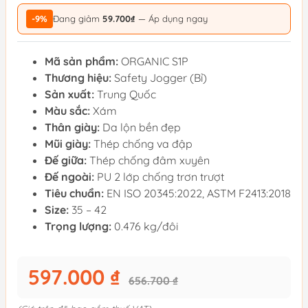
-9%
Đang giảm
59.700₫
— Áp dụng ngay
Mã sản phẩm:
ORGANIC S1P
Thương hiệu:
Safety Jogger (Bỉ)
Sản xuất:
Trung Quốc
Màu sắc:
Xám
Thân giày:
Da lộn bền đẹp
Mũi giày:
Thép chống va đập
Đế giữa:
Thép chống đâm xuyên
Đế ngoài:
PU 2 lớp chống trơn trượt
Tiêu chuẩn:
EN ISO 20345:2022, ASTM F2413:2018
Size:
35 – 42
Trọng lượng:
0.476 kg/đôi
597.000 ₫
656.700 ₫