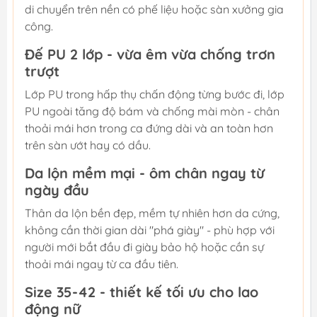
di chuyển trên nền có phế liệu hoặc sàn xưởng gia
công.
Đế PU 2 lớp - vừa êm vừa chống trơn
trượt
Lớp PU trong hấp thụ chấn động từng bước đi, lớp
PU ngoài tăng độ bám và chống mài mòn - chân
thoải mái hơn trong ca đứng dài và an toàn hơn
trên sàn ướt hay có dầu.
Da lộn mềm mại - ôm chân ngay từ
ngày đầu
Thân da lộn bền đẹp, mềm tự nhiên hơn da cứng,
không cần thời gian dài "phá giày" - phù hợp với
người mới bắt đầu đi giày bảo hộ hoặc cần sự
thoải mái ngay từ ca đầu tiên.
Size 35-42 - thiết kế tối ưu cho lao
động nữ