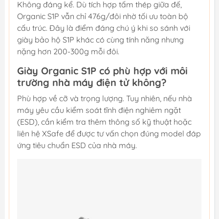
Không đáng kể. Dù tích hợp tấm thép giữa đế,
Organic S1P vẫn chỉ 476g/đôi nhờ tối ưu toàn bộ
cấu trúc. Đây là điểm đáng chú ý khi so sánh với
giày bảo hộ S1P khác có cùng tính năng nhưng
nặng hơn 200-300g mỗi đôi.
Giày Organic S1P có phù hợp với môi
trường nhà máy điện tử không?
Phù hợp về cỡ và trọng lượng. Tuy nhiên, nếu nhà
máy yêu cầu kiểm soát tĩnh điện nghiêm ngặt
(ESD), cần kiểm tra thêm thông số kỹ thuật hoặc
liên hệ XSafe để được tư vấn chọn đúng model đáp
ứng tiêu chuẩn ESD của nhà máy.