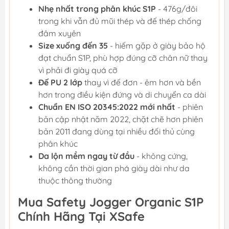
Nhẹ nhất trong phân khúc S1P
- 476g/đôi
trong khi vẫn đủ mũi thép và đế thép chống
đâm xuyên
Size xuống đến 35
- hiếm gặp ở giày bảo hộ
đạt chuẩn S1P, phù hợp đúng cỡ chân nữ thay
vì phải đi giày quá cỡ
Đế PU 2 lớp
thay vì đế đơn - êm hơn và bền
hơn trong điều kiện đứng và di chuyển ca dài
Chuẩn EN ISO 20345:2022 mới nhất
- phiên
bản cập nhật năm 2022, chặt chẽ hơn phiên
bản 2011 đang dùng tại nhiều đối thủ cùng
phân khúc
Da lộn mềm ngay từ đầu
- không cứng,
không cần thời gian phá giày dài như da
thuộc thông thường
Mua Safety Jogger Organic S1P
Chính Hãng Tại XSafe