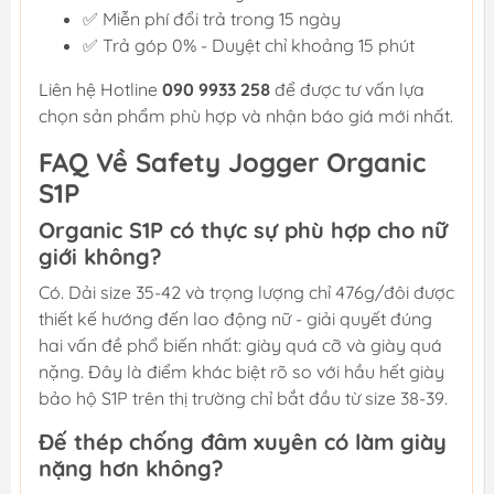
✅ Miễn phí đổi trả trong 15 ngày
✅ Trả góp 0% - Duyệt chỉ khoảng 15 phút
Liên hệ Hotline
090 9933 258
để được tư vấn lựa
chọn sản phẩm phù hợp và nhận báo giá mới nhất.
FAQ Về Safety Jogger Organic
S1P
Organic S1P có thực sự phù hợp cho nữ
giới không?
Có. Dải size 35-42 và trọng lượng chỉ 476g/đôi được
thiết kế hướng đến lao động nữ - giải quyết đúng
hai vấn đề phổ biến nhất: giày quá cỡ và giày quá
nặng. Đây là điểm khác biệt rõ so với hầu hết giày
bảo hộ S1P trên thị trường chỉ bắt đầu từ size 38-39.
Đế thép chống đâm xuyên có làm giày
nặng hơn không?