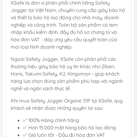
XSafe là đơn vị phân phối chính hãng Safety
Jogger tại Việt Nam, chuyên cung cấp giày bảo hộ
và thiết bị bảo hộ lao động cho nhà máy, doanh
nghiệp và công trình. Toàn bộ sản phẩm có tem
nhập khẩu kiểm định, đầy đủ hồ sơ chứng từ và
hóa đơn VAT - đáp ứng yêu cầu quyết toán của
mọi loại hình doanh nghiệp.
Ngoài Safety Jogger, XSafe còn phân phối các
thương hiệu giày bảo hộ uy tín khác như Ziben,
Hans, Takumi Safety, K2, Kingsman - giúp khách
hàng lựa chọn đúng sản phẩm phù hợp với ngành
nghề và ngân sách thực tế.
Khi mua Safety Jogger Organic S1P tại XSafe, quý
khách sẽ nhận được những quyền lợi sau:
✅ 100% Hàng chính hãng
✅ Hơn 15.000 mặt hàng bảo hộ lao động
✅ Giá luôn tốt - Đầy đủ hóa đơn VAT