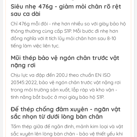
Siêu nhẹ 476g - giảm mỏi chân rõ rệt
sau ca dài
Chỉ 476g mỗi đôi - nhẹ hơn nhiều so với giày bảo hộ
thông thường cùng cấp S1P. Mỗi bước đi nhẹ hơn
đồng nghĩa với ít tích lũy mỏi chân hơn sau 8-10
tiếng làm việc liên tục.
Mũi thép bảo vệ ngón chân trước vật
nặng rơi
Chịu lực va đập đến 200J theo chuẩn EN ISO
20345:2022, bảo vệ ngón chân trước vật nặng rơi
trong môi trường sản xuất, lắp ráp và kho vận -
tính năng bắt buộc ở mọi giày bảo hộ S1P.
Đế thép chống đâm xuyên - ngăn vật
sắc nhọn từ dưới lòng bàn chân
Tấm thép giữa đế ngăn đinh, mảnh kim loại và vật
sắc xuyên lên lòng bàn chân - bảo vệ thiết yếu khi