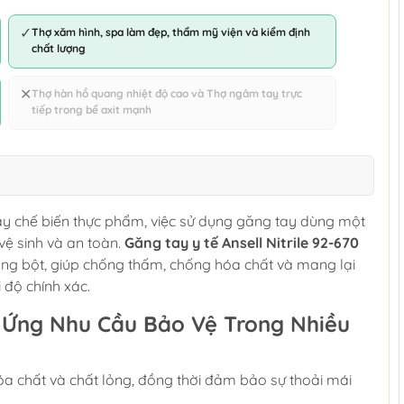
✓
Thợ xăm hình, spa làm đẹp, thẩm mỹ viện và kiểm định
chất lượng
✕
Thợ hàn hồ quang nhiệt độ cao và Thợ ngâm tay trực
tiếp trong bể axit mạnh
 hay chế biến thực phẩm, việc sử dụng găng tay dùng một
vệ sinh và an toàn.
Găng tay y tế Ansell Nitrile 92-670
không bột, giúp chống thấm, chống hóa chất và mang lại
i độ chính xác.
p Ứng Nhu Cầu Bảo Vệ Trong Nhiều
óa chất và chất lỏng, đồng thời đảm bảo sự thoải mái