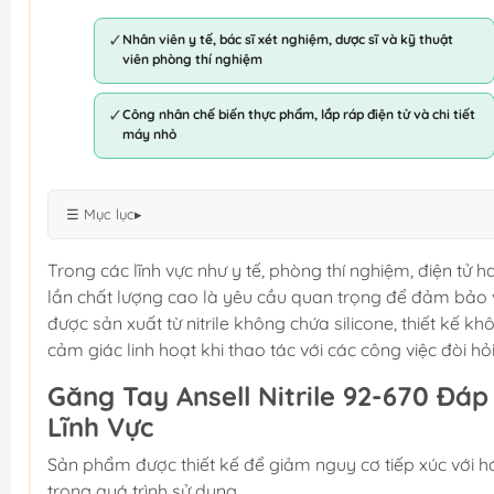
✓
Nhân viên y tế, bác sĩ xét nghiệm, dược sĩ và kỹ thuật
viên phòng thí nghiệm
✓
Công nhân chế biến thực phẩm, lắp ráp điện tử và chi tiết
máy nhỏ
☰ Mục lục
▸
Trong các lĩnh vực như y tế, phòng thí nghiệm, điện tử
lần chất lượng cao là yêu cầu quan trọng để đảm bảo 
được sản xuất từ nitrile không chứa silicone, thiết kế 
cảm giác linh hoạt khi thao tác với các công việc đòi hỏ
Găng Tay Ansell Nitrile 92-670 Đá
Lĩnh Vực
Sản phẩm được thiết kế để giảm nguy cơ tiếp xúc với h
trong quá trình sử dụng.