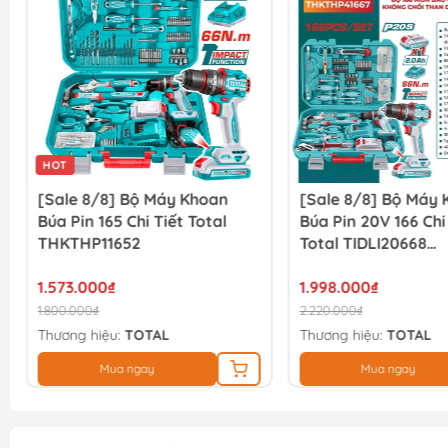
HOT
[Sale 8/8] Bộ Máy Khoan
[Sale 8/8] Bộ Máy
Búa Pin 165 Chi Tiết Total
Búa Pin 20V 166 Chi
THKTHP11652
Total TIDLI20668
THKTHP41667
1.573.000₫
1.998.000₫
1.800.000₫
2.220.000₫
Thương hiệu:
TOTAL
Thương hiệu:
TOTAL
Mua ngay
Mua ngay