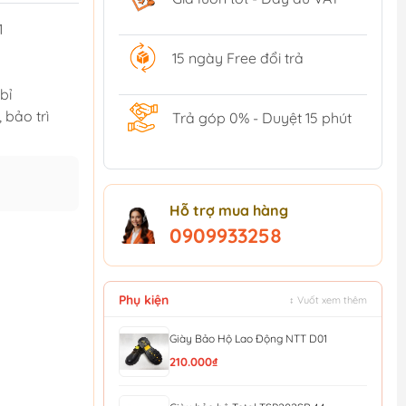
1
15 ngày Free đổi trả
bỉ
 bảo trì
Trả góp 0% - Duyệt 15 phút
Hỗ trợ mua hàng
0909933258
Phụ kiện
↕ Vuốt xem thêm
Giày Bảo Hộ Lao Động NTT D01
210.000₫