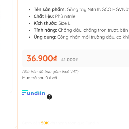
Tên sản phẩm:
Găng tay Nitri INGCO HGVN0
Chất liệu:
Phủ nitrile
Kích thước:
Size L
Tính năng:
Chống dầu, chống trơn trượt, bền 
Ứng dụng:
Công nhân môi trường dầu, cơ khí,
36.900₫
41.000₫
(Giá trên đã bao gồm thuế VAT)
Mua trả sau 0 ₫ với
Giảm đến
50K
khi thanh toán qua Fundiin.