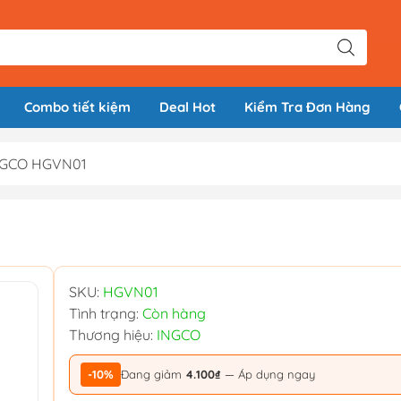
Combo tiết kiệm
Deal Hot
Kiểm Tra Đơn Hàng
INGCO HGVN01
SKU:
HGVN01
Tình trạng:
Còn hàng
Thương hiệu:
INGCO
-10%
Đang giảm
4.100₫
— Áp dụng ngay