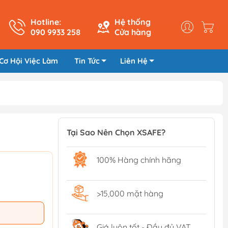
Hotline:
Hệ thống
090 9933 258
Cửa hàng
Cơ Hội Việc Làm
Tin Tức
Liên Hệ
Tại Sao Nên Chọn XSAFE?
100% Hàng chính hãng
>15,000 mặt hàng
Giá luôn tốt - Đầy đủ VAT