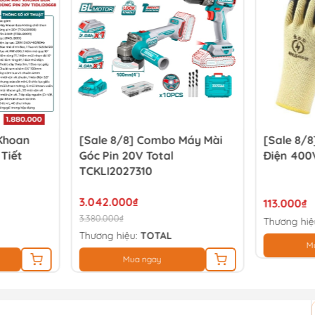
 Khoan
[Sale 8/8] Combo Máy Mài
[Sale 8/8
 Tiết
Góc Pin 20V Total
Điện 400
TCKLI2027310
3.042.000₫
113.000₫
3.380.000₫
Thương hiệ
Thương hiệu:
TOTAL
M
Mua ngay