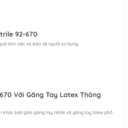
rile 92-670
uả làm việc và bảo vệ người sử dụng.
2-670 Với Găng Tay Latex Thông
hác biệt giữa găng tay nitrile và găng tay latex phổ