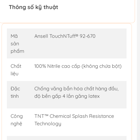
Thông số kỹ thuật
Mã
Ansell TouchNTuff® 92-670
sản
phẩm
Chất
100% Nitrile cao cấp (không chứa bột)
liệu
Đặc
Chống văng bắn hóa chất hàng đầu,
tính
độ bền gấp 4 lần găng latex
Công
TNT™ Chemical Splash Resistance
nghệ
Technology