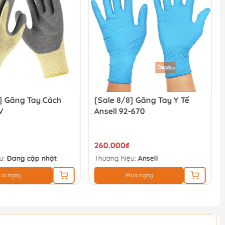
] Găng Tay Cách
[Sale 8/8] Găng Tay Y Tế
V
Ansell 92-670
260.000₫
u:
Đang cập nhật
Thương hiệu:
Ansell
ua ngay
Mua ngay