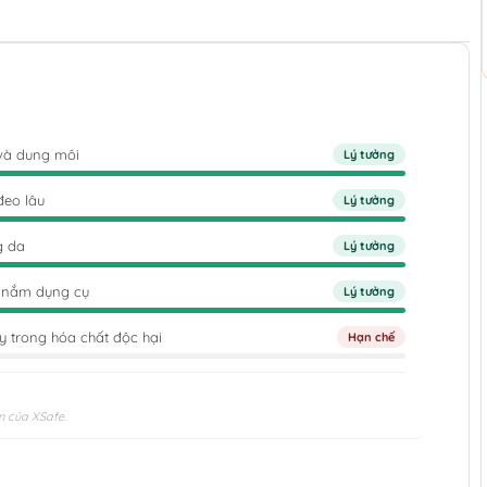
và dung môi
Lý tưởng
đeo lâu
Lý tưởng
g da
Lý tưởng
 nắm dụng cụ
Lý tưởng
 trong hóa chất độc hại
Hạn chế
n của XSafe.