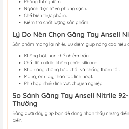
Phòng thí nghiệm.
Ngành điện tử và phòng sạch.
Chế biến thực phẩm.
Kiểm tra chất lượng sản phẩm.
Lý Do Nên Chọn Găng Tay Ansell Nit
Sản phẩm mang lại nhiều ưu điểm giúp nâng cao hiệu q
Không bột, hạn chế nhiễm bẩn.
Chất liệu nitrile không chứa silicone.
Khả năng chống hóa chất và chống thấm tốt.
Mỏng, ôm tay, thao tác linh hoạt.
Phù hợp nhiều lĩnh vực chuyên nghiệp.
So Sánh Găng Tay Ansell Nitrile 9
Thường
Bảng dưới đây giúp bạn dễ dàng nhận thấy những điểm k
biến.