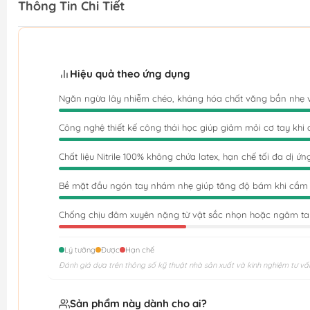
Thông Tin Chi Tiết
Hiệu quả theo ứng dụng
Ngăn ngừa lây nhiễm chéo, kháng hóa chất văng bắn nhẹ 
Công nghệ thiết kế công thái học giúp giảm mỏi cơ tay khi 
Chất liệu Nitrile 100% không chứa latex, hạn chế tối đa dị ứn
Bề mặt đầu ngón tay nhám nhẹ giúp tăng độ bám khi cầm
Chống chịu đâm xuyên nặng từ vật sắc nhọn hoặc ngâm tay
Lý tưởng
Được
Hạn chế
Đánh giá dựa trên thông số kỹ thuật nhà sản xuất và kinh nghiệm tư vấ
Sản phẩm này dành cho ai?