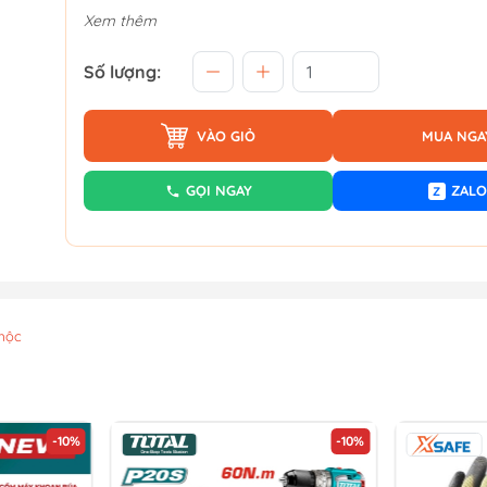
Xem thêm
Số lượng:
VÀO GIỎ
MUA NGA
GỌI NGAY
ZALO
Z
mộc
-10%
-10%