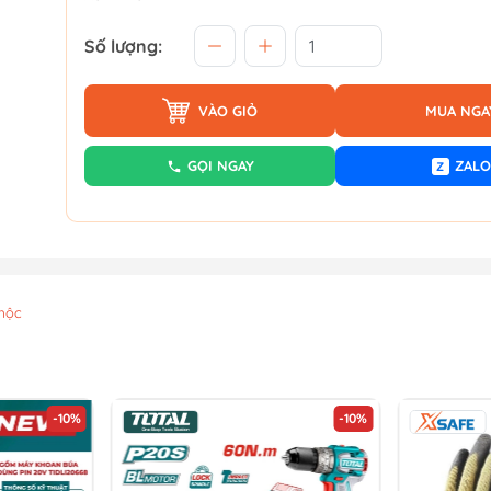
Số lượng:
VÀO GIỎ
MUA NGA
GỌI NGAY
ZALO
Z
mộc
-10%
-10%