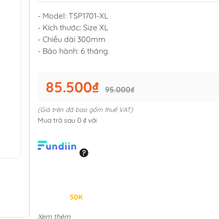
- Model: TSP1701-XL
- Kích thước: Size XL
- Chiều dài 300mm
- Bảo hành: 6 tháng
85.500₫
95.000₫
(Giá trên đã bao gồm thuế VAT)
Mua trả sau 0 ₫ với
Giảm đến
50K
khi thanh toán qua Fundiin.
Xem thêm