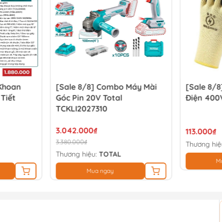
 Khoan
[Sale 8/8] Combo Máy Mài
[Sale 8/8
 Tiết
Góc Pin 20V Total
Điện 400
TCKLI2027310
3.042.000₫
113.000₫
3.380.000₫
Thương hiệ
Thương hiệu:
TOTAL
M
Mua ngay