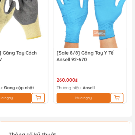
] Găng Tay Cách
[Sale 8/8] Găng Tay Y Tế
V
Ansell 92-670
260.000₫
u:
Đang cập nhật
Thương hiệu:
Ansell
ua ngay
Mua ngay
Thông số kỹ thuật