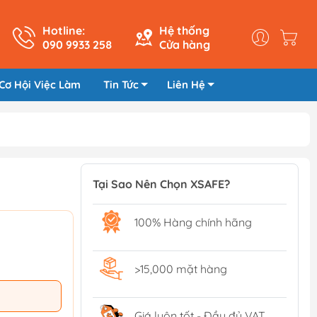
Hotline:
Hệ thống
090 9933 258
Cửa hàng
Cơ Hội Việc Làm
Tin Tức
Liên Hệ
Tại Sao Nên Chọn XSAFE?
100% Hàng chính hãng
>15,000 mặt hàng
Giá luôn tốt - Đầy đủ VAT