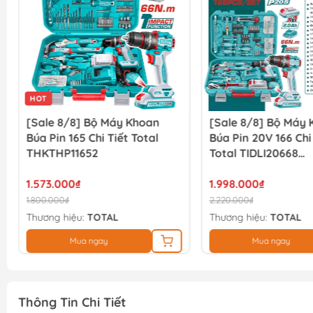
HOT
[Sale 8/8] Bộ Máy Khoan
[Sale 8/8] Bộ Máy
Búa Pin 165 Chi Tiết Total
Búa Pin 20V 166 Chi
THKTHP11652
Total TIDLI20668
THKTHP41667
1.573.000₫
1.998.000₫
1.800.000₫
2.220.000₫
Thương hiệu:
TOTAL
Thương hiệu:
TOTAL
Mua ngay
Mua ngay
Thông Tin Chi Tiết