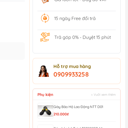
15 ngày Free đổi trả
Trả góp 0% - Duyệt 15 phút
Hỗ trợ mua hàng
0909933258
Phụ kiện
↕ Vuốt xem thêm
Giày Bảo Hộ Lao Động NTT D01
210.000₫