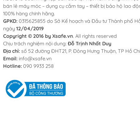
bán lẻ máy móc – dụng cụ cầm tay – thiết bị bảo hộ lao độ
100% hàng chính hãng.
GPKD:
0315625855 do Sở Kế hoạch và Đầu tư Thành phố Hồ
ngày
12/04/2019
Copyright © 2016 by Xsafe.vn
. All rights reserved
Chịu trách nghiệm nội dung:
Đỗ Trịnh Nhất Duy
Địa chỉ:
số 52 đường ĐHT21, P. Đông Hưng Thuận, TP Hồ Chí
Email:
info@xsafe.vn
Hotline:
090 9933 258