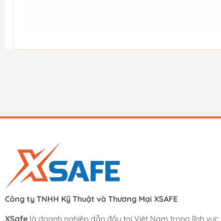
Công ty TNHH Kỹ Thuật và Thương Mại XSAFE
XSafe
là doanh nghiệp dẫn đầu tại Việt Nam trong lĩnh vực