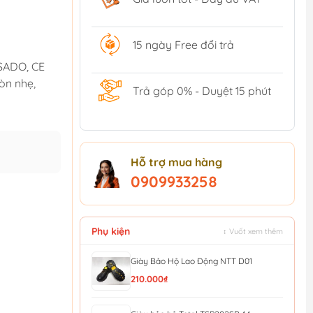
15 ngày Free đổi trả
 SADO, CE
òn nhẹ,
Trả góp 0% - Duyệt 15 phút
Hỗ trợ mua hàng
0909933258
Phụ kiện
↕ Vuốt xem thêm
Giày Bảo Hộ Lao Động NTT D01
210.000₫