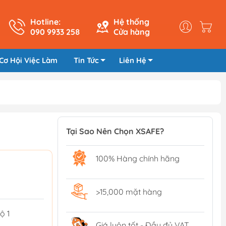
Hotline:
Hệ thống
090 9933 258
Cửa hàng
Cơ Hội Việc Làm
Tin Tức
Liên Hệ
Tại Sao Nên Chọn XSAFE?
100% Hàng chính hãng
>15,000 mặt hàng
ộ 1
Giá luôn tốt - Đầy đủ VAT