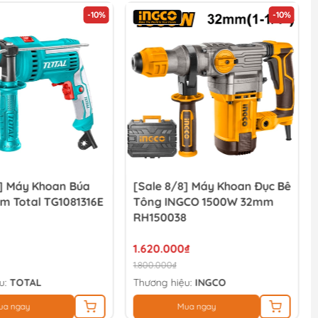
-10%
-10%
8] Máy Khoan Búa
[Sale 8/8] Máy Khoan Đục Bê
m Total TG1081316E
Tông INGCO 1500W 32mm
RH150038
1.620.000₫
1.800.000₫
u:
TOTAL
Thương hiệu:
INGCO
ua ngay
Mua ngay