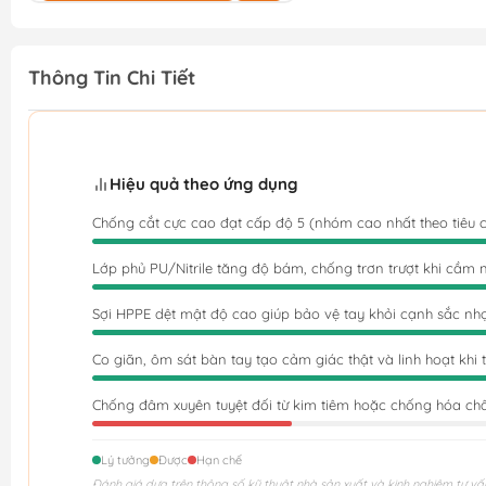
Thông Tin Chi Tiết
Hiệu quả theo ứng dụng
Chống cắt cực cao đạt cấp độ 5 (nhóm cao nhất theo tiêu 
Lớp phủ PU/Nitrile tăng độ bám, chống trơn trượt khi cầm
Sợi HPPE dệt mật độ cao giúp bảo vệ tay khỏi cạnh sắc nh
Co giãn, ôm sát bàn tay tạo cảm giác thật và linh hoạt khi 
Chống đâm xuyên tuyệt đối từ kim tiêm hoặc chống hóa ch
Lý tưởng
Được
Hạn chế
Đánh giá dựa trên thông số kỹ thuật nhà sản xuất và kinh nghiệm tư vấ