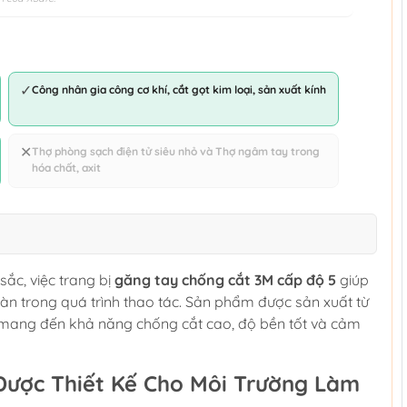
✓
Công nhân gia công cơ khí, cắt gọt kim loại, sản xuất kính
✕
Thợ phòng sạch điện tử siêu nhỏ và Thợ ngâm tay trong
hóa chất, axit
 sắc, việc trang bị
găng tay chống cắt 3M cấp độ 5
giúp
àn trong quá trình thao tác. Sản phẩm được sản xuất từ
 mang đến khả năng chống cắt cao, độ bền tốt và cảm
Được Thiết Kế Cho Môi Trường Làm