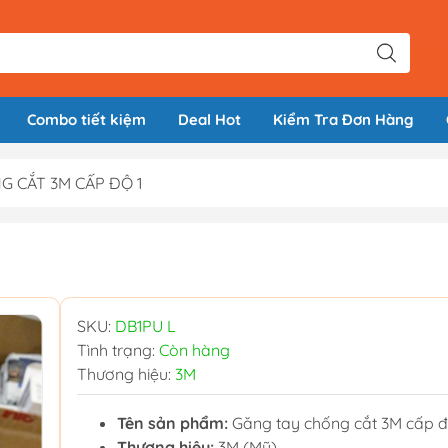
Combo tiết kiệm
Deal Hot
Kiểm Tra Đơn Hàng
G CẮT 3M CẤP ĐỘ 1
SKU:
DB1PU L
Tình trạng:
Còn hàng
Thương hiệu:
3M
Tên sản phẩm:
Găng tay chống cắt 3M cấp đ
Thương hiệu:
3M (Mỹ)