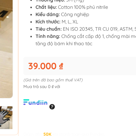
Chất liệu:
Cotton 100% phủ nitrile
Kiểu dáng:
Công nghiệp
Kích thước:
M, L, XL
Tiêu chuẩn:
EN ISO 20345, TR CU 019, ASTM,
Tính năng:
Chống cắt cấp độ 1, chống mài m
tăng độ bám khi thao tác
39.000 ₫
(Giá trên đã bao gồm thuế VAT)
Mua trả sau 0 ₫ với
Giảm đến
50K
khi thanh toán qua Fundiin.