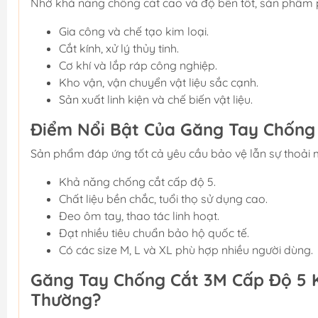
Nhờ khả năng chống cắt cao và độ bền tốt, sản phẩm p
Gia công và chế tạo kim loại.
Cắt kính, xử lý thủy tinh.
Cơ khí và lắp ráp công nghiệp.
Kho vận, vận chuyển vật liệu sắc cạnh.
Sản xuất linh kiện và chế biến vật liệu.
Điểm Nổi Bật Của Găng Tay Chống
Sản phẩm đáp ứng tốt cả yêu cầu bảo vệ lẫn sự thoải 
Khả năng chống cắt cấp độ 5.
Chất liệu bền chắc, tuổi thọ sử dụng cao.
Đeo ôm tay, thao tác linh hoạt.
Đạt nhiều tiêu chuẩn bảo hộ quốc tế.
Có các size M, L và XL phù hợp nhiều người dùng.
Găng Tay Chống Cắt 3M Cấp Độ 5 
Thường?