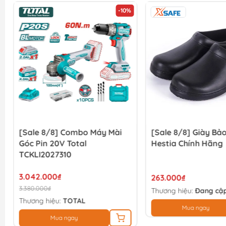
-10%
[Sale 8/8] Combo Máy Mài
[Sale 8/8] Giày Bả
Góc Pin 20V Total
Hestia Chính Hãng
TCKLI2027310
3.042.000₫
263.000₫
3.380.000₫
Thương hiệu:
Đang cập
Thương hiệu:
TOTAL
Mua ngay
Mua ngay