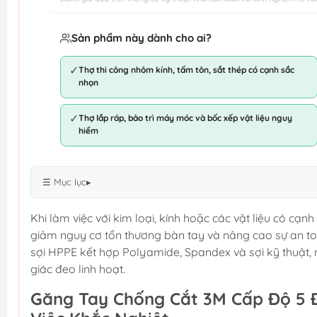
Sản phẩm này dành cho ai?
✓
Thợ thi công nhôm kính, tấm tôn, sắt thép có cạnh sắc
nhọn
✓
Thợ lắp ráp, bảo trì máy móc và bốc xếp vật liệu nguy
hiểm
☰ Mục lục
▸
Khi làm việc với kim loại, kính hoặc các vật liệu có cạnh
giảm nguy cơ tổn thương bàn tay và nâng cao sự an to
sợi HPPE kết hợp Polyamide, Spandex và sợi kỹ thuật,
giác đeo linh hoạt.
Găng Tay Chống Cắt 3M Cấp Độ 5 