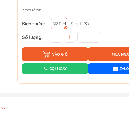
Xem thêm
Kích thước
SIZE M
Size L (9)
Số lượng:
VÀO GIỎ
MUA NGA
GỌI NGAY
ZALO
Z
mộc