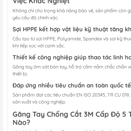
Việc Khắc Nghiệt
Không chỉ chú trọng khả năng bảo vệ, sản phẩm còn giú
yêu cầu độ chính xác.
Sợi HPPE kết hợp vật liệu kỹ thuật tăng 
Cấu tạo từ sợi HPPE, Polyamide, Spandex và sợi kỹ thuậ
khi tiếp xúc với cạnh sắc.
Thiết kế công nghiệp giúp thao tác linh h
Găng tay ôm sát bàn tay, hỗ trợ cầm nắm chắc chắn v
thiết bị.
Đáp ứng nhiều tiêu chuẩn an toàn quốc tế
Sản phẩm đạt các tiêu chuẩn EN ISO 20345, TR CU 019,
sản xuất và công nghiệp.
Găng Tay Chống Cắt 3M Cấp Độ 5 
Nào?