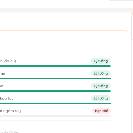
chuẩn cũ)
Lý tưởng
 nắm
Lý tưởng
ọn
Lý tưởng
thao tác
Lý tưởng
ất ngâm tay
Hạn chế
n của XSafe.