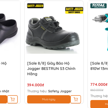
o Hộ
[Sale 8/8] Giày Bảo Hộ
[Sale 8/
Jogger BESTRUN S3 Chính
810W 13m
Hãng
774.000₫
394.000₫
860.000₫
 nhật
Thương hiệu:
Safety Jogger
Thương hiệ
Mua ngay
M