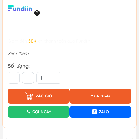
Giảm đến
50K
khi thanh toán qua Fundiin.
Xem thêm
Số lượng:
VÀO GIỎ
MUA NGAY
GỌI NGAY
ZALO
Z