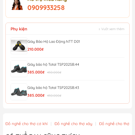
0909933258
Phụ kiện
↕ Vuốt xem thêm
Giày Bảo Hộ Lao Động NTT D01
210.000₫
Giày bảo hộ Total TSP202SB.44
385.000₫
450.000₫
Giày bảo hộ Total TSP202SB.43
385.000₫
450.000₫
Giày bảo hộ Total TSP202SB.42
385.000₫
450.000₫
Đồ nghề cho thợ cơ khí
|
Đồ nghề cho thợ xây
|
Đồ nghề cho thợ m
Giày bảo hộ Total TSP202SB.41