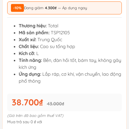
-10%
Đang giảm
4.300₫
— Áp dụng ngay
Thương hiệu:
Total
Mã sản phẩm:
TSP12105
Xuất xứ:
Trung Quốc
Chất liệu:
Cao su tổng hợp
Kích cỡ:
L
Tính năng:
Bền, đàn hồi tốt, bám tay, không gây
kích ứng
Ứng dụng:
Lắp ráp, cơ khí, vận chuyển, lao động
phổ thông
38.700₫
43.000₫
(Giá trên đã bao gồm thuế VAT)
Mua trả sau 0 ₫ với