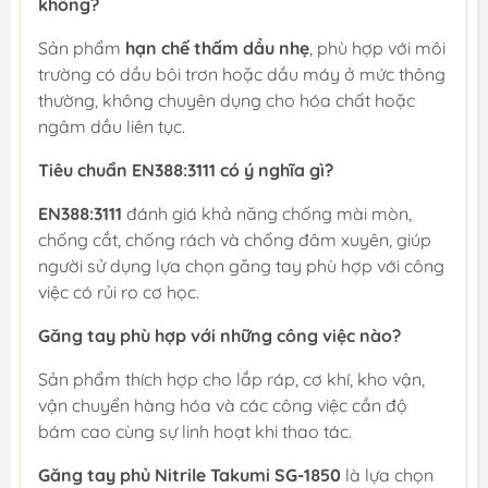
không?
Sản phẩm
hạn chế thấm dầu nhẹ
, phù hợp với môi
trường có dầu bôi trơn hoặc dầu máy ở mức thông
thường, không chuyên dụng cho hóa chất hoặc
ngâm dầu liên tục.
Tiêu chuẩn EN388:3111 có ý nghĩa gì?
EN388:3111
đánh giá khả năng chống mài mòn,
chống cắt, chống rách và chống đâm xuyên, giúp
người sử dụng lựa chọn găng tay phù hợp với công
việc có rủi ro cơ học.
Găng tay phù hợp với những công việc nào?
Sản phẩm thích hợp cho lắp ráp, cơ khí, kho vận,
vận chuyển hàng hóa và các công việc cần độ
bám cao cùng sự linh hoạt khi thao tác.
Găng tay phủ Nitrile Takumi SG-1850
là lựa chọn