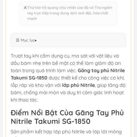
✕
Thợ hàn hồ quang chịu nhiệt cao độ và Thợ ngâm
tay trực tiếp trong dung dịch axit đặc, hóa chất
mạnh
☰ Mục lục
▸
Trượt tay khi cầm dụng cụ, ma sát với vật liệu và
dầu bám nhẹ trên bề mặt có thể làm giảm độ an
toàn trong quá trình làm việc.
Găng tay phủ Nitrile
Takumi SG-1850
được thiết kế cho công việc cơ khí,
lắp ráp và kho vận với
lớp phủ Nitrile
, giúp tăng độ
bám, chống mài mòn và duy trì cảm giác linh hoạt
khi thao tác.
Điểm Nổi Bật Của Găng Tay Phủ
Nitrile Takumi SG-1850
Sản phẩm kết hợp lớp phủ Nitrile và lớp lót mỏng