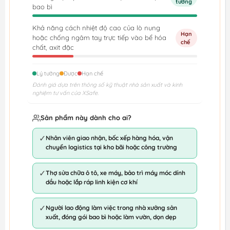
tưởng
bao bì
Khả năng cách nhiệt độ cao của lò nung
Hạn
hoặc chống ngâm tay trực tiếp vào bể hóa
chế
chất, axit đặc
Lý tưởng
Được
Hạn chế
Đánh giá dựa trên thông số kỹ thuật nhà sản xuất và kinh
nghiệm tư vấn của XSafe.
Sản phẩm này dành cho ai?
✓
Nhân viên giao nhận, bốc xếp hàng hóa, vận
chuyển logistics tại kho bãi hoặc công trường
✓
Thợ sửa chữa ô tô, xe máy, bảo trì máy móc dính
dầu hoặc lắp ráp linh kiện cơ khí
✓
Người lao động làm việc trong nhà xưởng sản
xuất, đóng gói bao bì hoặc làm vườn, dọn dẹp