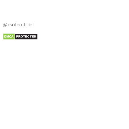
@xsafeofficial