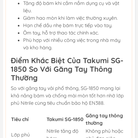
Tăng độ bám khi cầm nắm dụng cụ và vật
liệu.
Giảm hao mòn khi làm việc thường xuyên.
Hạn chế dầu nhẹ bám trực tiếp vào tay.
Ôm tay, hỗ trợ thao tác chính xác.
Phù hợp với nhiều công việc trong nhà máy
và kho hàng.
Điểm Khác Biệt Của Takumi SG-
1850 So Với Găng Tay Thông
Thường
So với găng tay vải phổ thông, SG-1850 mang lại
khả năng bám và chống mài mòn tốt hơn nhờ lớp
phủ Nitrile cùng tiêu chuẩn bảo hộ EN388.
Găng tay thông
Tiêu chí
Takumi SG-1850
thường
Nitrile tăng độ
Không phủ hoặc
Lớp phủ