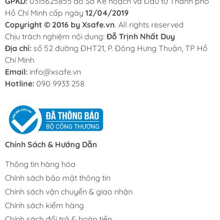
GPKD:
0315625855 do Sở Kế hoạch và Đầu tư Thành phố
Hồ Chí Minh cấp ngày
12/04/2019
Copyright © 2016 by Xsafe.vn
. All rights reserved
Chịu trách nghiệm nội dung:
Đỗ Trịnh Nhất Duy
Địa chỉ:
số 52 đường ĐHT21, P. Đông Hưng Thuận, TP Hồ
Chí Minh
Email:
info@xsafe.vn
Hotline:
090 9933 258
Chính Sách & Hướng Dẫn
Thông tin hàng hóa
Chính sách bảo mật thông tin
Chính sách vận chuyển & giao nhận
Chính sách kiểm hàng
Chính sách đổi trả & hoàn tiền