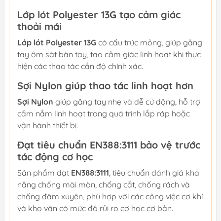
Lớp lót Polyester 13G tạo cảm giác
thoải mái
Lớp lót Polyester 13G
có cấu trúc mỏng, giúp găng
tay ôm sát bàn tay, tạo cảm giác linh hoạt khi thực
hiện các thao tác cần độ chính xác.
Sợi Nylon giúp thao tác linh hoạt hơn
Sợi Nylon
giúp găng tay nhẹ và dễ cử động, hỗ trợ
cầm nắm linh hoạt trong quá trình lắp ráp hoặc
vận hành thiết bị.
Đạt tiêu chuẩn EN388:3111 bảo vệ trước
tác động cơ học
Sản phẩm đạt
EN388:3111
, tiêu chuẩn đánh giá khả
năng chống mài mòn, chống cắt, chống rách và
chống đâm xuyên, phù hợp với các công việc cơ khí
và kho vận có mức độ rủi ro cơ học cơ bản.