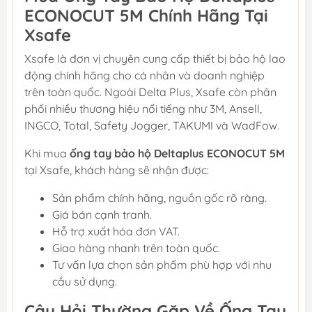
ECONOCUT 5M Chính Hãng Tại
Xsafe
Xsafe là đơn vị chuyên cung cấp thiết bị bảo hộ lao
động chính hãng cho cá nhân và doanh nghiệp
trên toàn quốc. Ngoài Delta Plus, Xsafe còn phân
phối nhiều thương hiệu nổi tiếng như 3M, Ansell,
INGCO, Total, Safety Jogger, TAKUMI và WadFow.
Khi mua
ống tay bảo hộ Deltaplus ECONOCUT 5M
tại Xsafe, khách hàng sẽ nhận được:
Sản phẩm chính hãng, nguồn gốc rõ ràng.
Giá bán cạnh tranh.
Hỗ trợ xuất hóa đơn VAT.
Giao hàng nhanh trên toàn quốc.
Tư vấn lựa chọn sản phẩm phù hợp với nhu
cầu sử dụng.
Câu Hỏi Thường Gặp Về Ống Tay