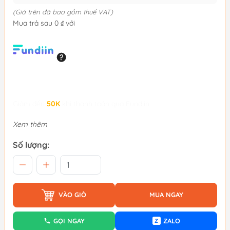
(Giá trên đã bao gồm thuế VAT)
Mua trả sau 0 ₫ với
Giảm đến
50K
khi thanh toán qua Fundiin.
Xem thêm
Số lượng:
VÀO GIỎ
MUA NGAY
GỌI NGAY
ZALO
Z