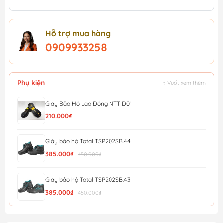
Hỗ trợ mua hàng
0909933258
Phụ kiện
↕ Vuốt xem thêm
Giày Bảo Hộ Lao Động NTT D01
210.000₫
Giày bảo hộ Total TSP202SB.44
385.000₫
450.000₫
Giày bảo hộ Total TSP202SB.43
385.000₫
450.000₫
Giày bảo hộ Total TSP202SB.42