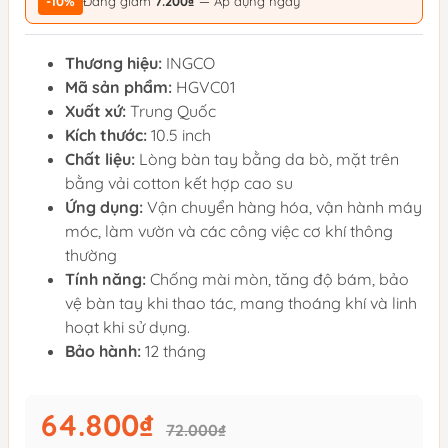
-10%
Đang giảm
7.200₫
— Áp dụng ngay
Thương hiệu:
INGCO
Mã sản phẩm:
HGVC01
Xuất xứ:
Trung Quốc
Kích thước:
10.5 inch
Chất liệu:
Lòng bàn tay bằng da bò, mặt trên
bằng vải cotton kết hợp cao su
Ứng dụng:
Vận chuyển hàng hóa, vận hành máy
móc, làm vườn và các công việc cơ khí thông
thường
Tính năng:
Chống mài mòn, tăng độ bám, bảo
vệ bàn tay khi thao tác, mang thoáng khí và linh
hoạt khi sử dụng.
Bảo hành:
12 tháng
64.800₫
72.000₫