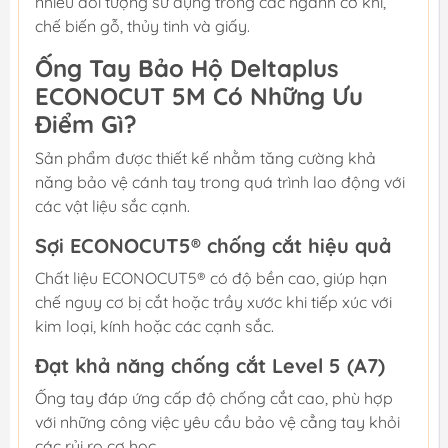
nhiều đối tượng sử dụng trong các ngành cơ khí,
chế biến gỗ, thủy tinh và giấy.
Ống Tay Bảo Hộ Deltaplus
ECONOCUT 5M Có Những Ưu
Điểm Gì?
Sản phẩm được thiết kế nhằm tăng cường khả
năng bảo vệ cánh tay trong quá trình lao động với
các vật liệu sắc cạnh.
Sợi ECONOCUT5® chống cắt hiệu quả
Chất liệu ECONOCUT5® có độ bền cao, giúp hạn
chế nguy cơ bị cắt hoặc trầy xước khi tiếp xúc với
kim loại, kính hoặc các cạnh sắc.
Đạt khả năng chống cắt Level 5 (A7)
Ống tay đáp ứng cấp độ chống cắt cao, phù hợp
với những công việc yêu cầu bảo vệ cẳng tay khỏi
các rủi ro cơ học.