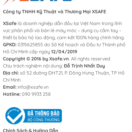
Công ty TNHH Kỹ Thuật và Thương Mại XSAFE
XSafe
là doanh nghiệp dẫn đầu tại Việt Nam trong lĩnh
vực phân phối và bán lẻ máy móc – dụng cụ cầm tay –
thiết bị bảo hộ lao động, cam kết 100% hàng chính hãng.
GPKD:
0315625855 do Sở Kế hoạch và Đầu tư Thành phố
Hồ Chí Minh cấp ngày
12/04/2019
Copyright © 2016 by Xsafe.vn
. All rights reserved
Chịu trách nghiệm nội dung:
Đỗ Trịnh Nhất Duy
Địa chỉ:
số 52 đường ĐHT21, P. Đông Hưng Thuận, TP Hồ
Chí Minh
Email:
info@xsafe.vn
Hotline:
090 9933 258
Chính Sách & Hướng Dẫn