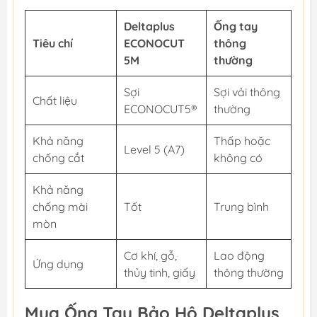
Deltaplus
Ống tay
Tiêu chí
ECONOCUT
thông
5M
thường
Sợi
Sợi vải thông
Chất liệu
ECONOCUT5®
thường
Khả năng
Thấp hoặc
Level 5 (A7)
chống cắt
không có
Khả năng
chống mài
Tốt
Trung bình
mòn
Cơ khí, gỗ,
Lao động
Ứng dụng
thủy tinh, giấy
thông thường
Mua Ống Tay Bảo Hộ Deltaplus