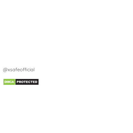
@xsafeofficial