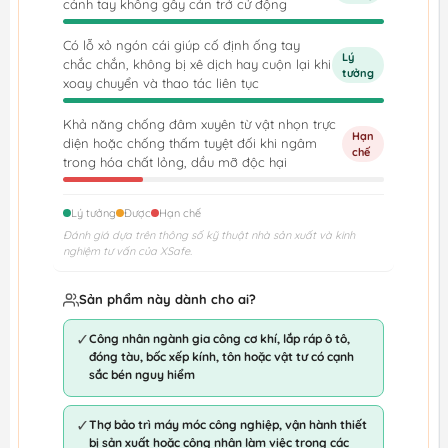
cánh tay không gây cản trở cử động
Có lỗ xỏ ngón cái giúp cố định ống tay
Lý
chắc chắn, không bị xê dịch hay cuộn lại khi
tưởng
xoay chuyển và thao tác liên tục
Khả năng chống đâm xuyên từ vật nhọn trực
Hạn
diện hoặc chống thấm tuyệt đối khi ngâm
chế
trong hóa chất lỏng, dầu mỡ độc hại
Lý tưởng
Được
Hạn chế
Đánh giá dựa trên thông số kỹ thuật nhà sản xuất và kinh
nghiệm tư vấn của XSafe.
Sản phẩm này dành cho ai?
✓
Công nhân ngành gia công cơ khí, lắp ráp ô tô,
đóng tàu, bốc xếp kính, tôn hoặc vật tư có cạnh
sắc bén nguy hiểm
✓
Thợ bảo trì máy móc công nghiệp, vận hành thiết
bị sản xuất hoặc công nhân làm việc trong các