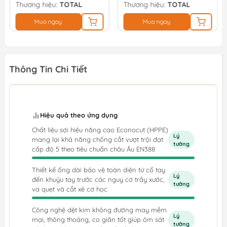
Thương hiệu:
TOTAL
Thương hiệu:
TOTAL
Mua ngay
Mua ngay
Thông Tin Chi Tiết
Hiệu quả theo ứng dụng
Chất liệu sợi hiệu năng cao Econocut (HPPE)
Lý
mang lại khả năng chống cắt vượt trội đạt
tưởng
cấp độ 5 theo tiêu chuẩn châu Âu EN388
Thiết kế ống dài bảo vệ toàn diện từ cổ tay
Lý
đến khuỷu tay trước các nguy cơ trầy xước,
tưởng
va quẹt và cắt xẻ cơ học
Công nghệ dệt kim không đường may mềm
Lý
mại, thông thoáng, co giãn tốt giúp ôm sát
tưởng