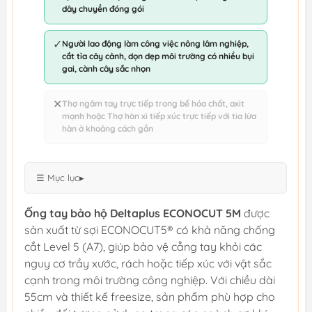
dây chuyền đóng gói
✓
Người lao động làm công việc nông lâm nghiệp,
cắt tỉa cây cảnh, dọn dẹp môi trường có nhiều bụi
gai, cành cây sắc nhọn
✕
Thợ ngâm tay trực tiếp trong bể hóa chất, axit
mạnh hoặc Thợ hàn xì tiếp xúc trực tiếp với tia lửa
hàn ở khoảng cách gần
☰ Mục lục
▸
Ống tay bảo hộ Deltaplus ECONOCUT 5M
được
sản xuất từ sợi ECONOCUT5® có khả năng chống
cắt Level 5 (A7), giúp bảo vệ cẳng tay khỏi các
nguy cơ trầy xước, rách hoặc tiếp xúc với vật sắc
cạnh trong môi trường công nghiệp. Với chiều dài
55cm và thiết kế freesize, sản phẩm phù hợp cho