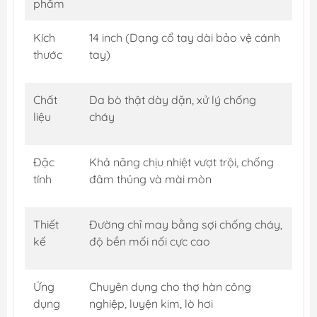
phẩm
Kích
14 inch (Dạng cổ tay dài bảo vệ cánh
thước
tay)
Chất
Da bò thật dày dặn, xử lý chống
liệu
cháy
Đặc
Khả năng chịu nhiệt vượt trội, chống
tính
đâm thủng và mài mòn
Thiết
Đường chỉ may bằng sợi chống cháy,
kế
độ bền mối nối cực cao
Ứng
Chuyên dụng cho thợ hàn công
dụng
nghiệp, luyện kim, lò hơi