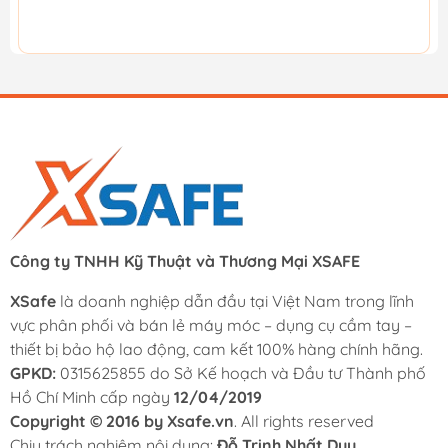
Công ty TNHH Kỹ Thuật và Thương Mại XSAFE
XSafe
là doanh nghiệp dẫn đầu tại Việt Nam trong lĩnh
vực phân phối và bán lẻ máy móc – dụng cụ cầm tay –
thiết bị bảo hộ lao động, cam kết 100% hàng chính hãng.
GPKD:
0315625855 do Sở Kế hoạch và Đầu tư Thành phố
Hồ Chí Minh cấp ngày
12/04/2019
Copyright © 2016 by Xsafe.vn
. All rights reserved
Chịu trách nghiệm nội dung:
Đỗ Trịnh Nhất Duy