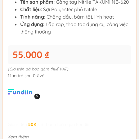
Tên sản phẩm:
Găng tay Nitrile TAKUMI NB-620
Chất liệu:
Sợi Polyester phủ Nitrile
Tính năng:
Chống dầu, bám tốt, linh hoạt
Ứng dụng:
Lắp ráp, thao tác dụng cụ, công việc
thông thường
55.000 ₫
(Giá trên đã bao gồm thuế VAT)
Mua trả sau 0 ₫ với
Giảm đến
50K
khi thanh toán qua Fundiin.
Xem thêm