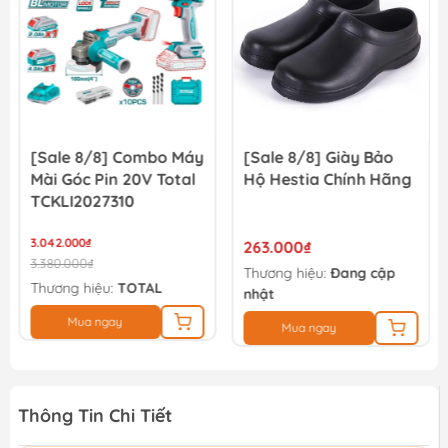
[Sale 8/8] Combo Máy
[Sale 8/8] Giày Bảo
[
Mài Góc Pin 20V Total
Hộ Hestia Chính Hãng
H
TCKLI2027310
S
3.042.000₫
263.000₫
3
3.380.000₫
Thương hiệu:
Đang cập
Th
Thương hiệu:
TOTAL
nhật
J
Mua ngay
Mua ngay
Thông Tin Chi Tiết