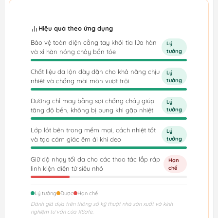
Hiệu quả theo ứng dụng
Bảo vệ toàn diện cẳng tay khỏi tia lửa hàn
Lý
và xỉ hàn nóng chảy bắn tóe
tưởng
Chất liệu da lộn dày dặn cho khả năng chịu
Lý
nhiệt và chống mài mòn vượt trội
tưởng
Đường chỉ may bằng sợi chống cháy giúp
Lý
tăng độ bền, không bị bung khi gặp nhiệt
tưởng
Lớp lót bên trong mềm mại, cách nhiệt tốt
Lý
và tạo cảm giác êm ái khi đeo
tưởng
Giữ độ nhạy tối đa cho các thao tác lắp ráp
Hạn
linh kiện điện tử siêu nhỏ
chế
Lý tưởng
Được
Hạn chế
Đánh giá dựa trên thông số kỹ thuật nhà sản xuất và kinh
nghiệm tư vấn của XSafe.