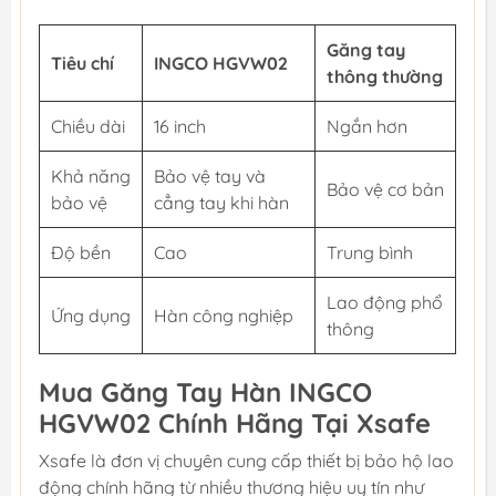
Găng tay
Tiêu chí
INGCO HGVW02
thông thường
Chiều dài
16 inch
Ngắn hơn
Khả năng
Bảo vệ tay và
Bảo vệ cơ bản
bảo vệ
cẳng tay khi hàn
Độ bền
Cao
Trung bình
Lao động phổ
Ứng dụng
Hàn công nghiệp
thông
Mua Găng Tay Hàn INGCO
HGVW02 Chính Hãng Tại Xsafe
Xsafe là đơn vị chuyên cung cấp thiết bị bảo hộ lao
động chính hãng từ nhiều thương hiệu uy tín như