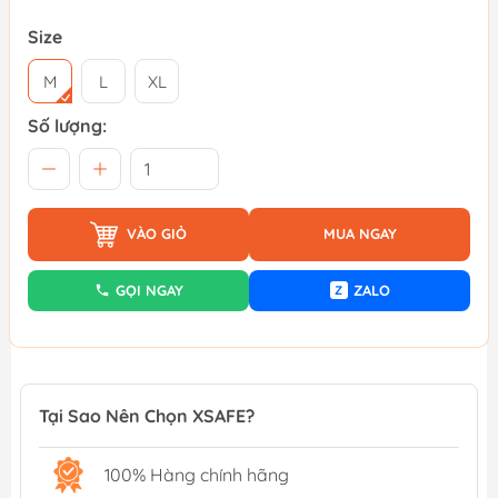
Size
M
L
XL
Số lượng:
VÀO GIỎ
MUA NGAY
GỌI NGAY
ZALO
Z
Tại Sao Nên Chọn XSAFE?
100% Hàng chính hãng