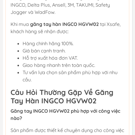
INGCO, Delta Plus, Ansell, 3M, TAKUMI, Safety
Jogger và WadFow.
Khi mua
găng tay hàn INGCO HGVW02
tại Xsafe,
khách hàng sẽ nhận được:
Hàng chính hãng 100%.
Giá bán cạnh tranh.
Hỗ trợ xuất hóa đơn VAT.
Giao hàng nhanh trên toàn quốc.
Tư vấn lựa chọn sản phẩm phù hợp với nhu
cầu.
Câu Hỏi Thường Gặp Về Găng
Tay Hàn INGCO HGVW02
Găng tay INGCO HGVW02 phù hợp với công việc
nào?
Sản phẩm được thiết kế chuyên dụng cho công việc