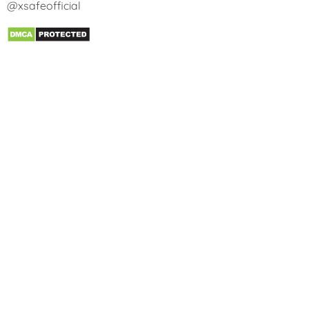
@xsafeofficial