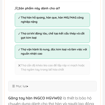
Sản phẩm này dành cho ai?
✓
Thợ hàn hồ quang, hàn que, hàn MIG/MAG công
nghiệp nặng
✓
Thợ cơ khí đóng tàu, chế tạo kết cấu thép và cắt
gọt kim loại
✓
Thợ vận hành lò nung, đúc kim loại và làm việc với
nguồn nhiệt cao
✕
Thợ cần độ khéo léo cao để lắp ráp vi mạch hoặc
Thợ ngâm tay trong bể hóa chất
☰ Mục lục
▸
Găng tay hàn INGCO HGVW02
là thiết bị bảo hộ
chuyên dụng dành cho thợ hàn và người lao động