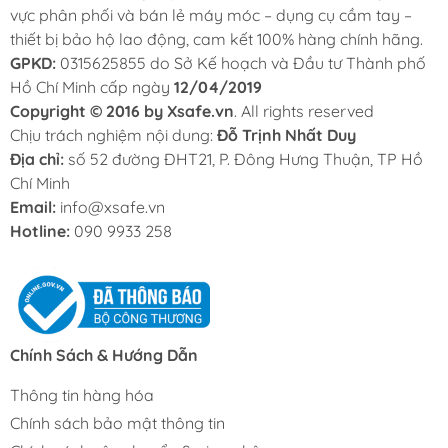
vực phân phối và bán lẻ máy móc – dụng cụ cầm tay –
thiết bị bảo hộ lao động, cam kết 100% hàng chính hãng.
GPKD:
0315625855 do Sở Kế hoạch và Đầu tư Thành phố
Hồ Chí Minh cấp ngày
12/04/2019
Copyright © 2016 by Xsafe.vn
. All rights reserved
Chịu trách nghiệm nội dung:
Đỗ Trịnh Nhất Duy
Địa chỉ:
số 52 đường ĐHT21, P. Đông Hưng Thuận, TP Hồ
Chí Minh
Email:
info@xsafe.vn
Hotline:
090 9933 258
Chính Sách & Hướng Dẫn
Thông tin hàng hóa
Chính sách bảo mật thông tin