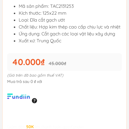
Mã sản phẩm: TAC2131253
Kích thước: 125x22 mm
Loại: Đĩa cắt gạch ướt
Chất liệu: Hợp kim thép cao cấp chịu lực và nhiệt
Ứng dụng: Cắt gạch các loại vật liệu xây dựng
Xuất xứ: Trung Quốc
40.000₫
45.000₫
(Giá trên đã bao gồm thuế VAT)
Mua trả sau 0 ₫ với
Giảm đến
50K
khi thanh toán qua Fundiin.