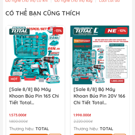
Đồ nghề cho thợ cơ khí
|
Đồ nghề cho thợ xây
|
Lưỡi cắt đá
CÓ THỂ BẠN CŨNG THÍCH
-13%
-10%
HOT
[Sale 8/8] Bộ Máy
[Sale 8/8] Bộ Máy
Khoan Búa Pin 165 Chi
Khoan Búa Pin 20V 166
Tiết Total
Chi Tiết Total
THKTHP11652
TIDLI20668
1.573.000₫
THKTHP41667
1.998.000₫
1.800.000₫
2.220.000₫
Thương hiệu:
TOTAL
Thương hiệu:
TOTAL