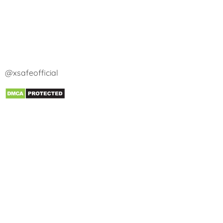
@xsafeofficial