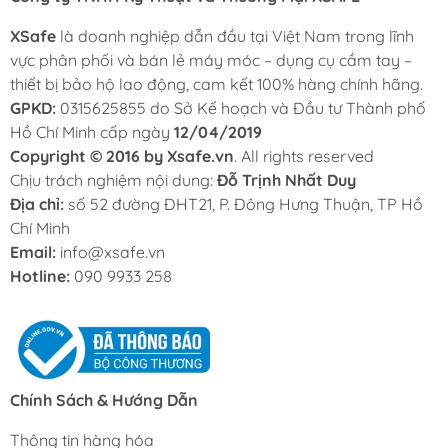
XSafe
là doanh nghiệp dẫn đầu tại Việt Nam trong lĩnh
vực phân phối và bán lẻ máy móc – dụng cụ cầm tay –
thiết bị bảo hộ lao động, cam kết 100% hàng chính hãng.
GPKD:
0315625855 do Sở Kế hoạch và Đầu tư Thành phố
Hồ Chí Minh cấp ngày
12/04/2019
Copyright © 2016 by Xsafe.vn
. All rights reserved
Chịu trách nghiệm nội dung:
Đỗ Trịnh Nhất Duy
Địa chỉ:
số 52 đường ĐHT21, P. Đông Hưng Thuận, TP Hồ
Chí Minh
Email:
info@xsafe.vn
Hotline:
090 9933 258
Chính Sách & Hướng Dẫn
Thông tin hàng hóa