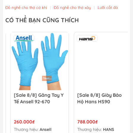
Đồ nghề cho thợ cơ khí
|
Đồ nghề cho thợ xây
|
Lưỡi cắt đá
CÓ THỂ BẠN CŨNG THÍCH
[Sale 8/8] Găng Tay Y
[Sale 8/8] Giày Bảo
Tế Ansell 92-670
Hộ Hans HS90
260.000₫
788.000₫
Thương hiệu:
Ansell
Thương hiệu:
HANS