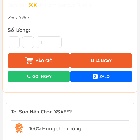
Giảm đến
50K
khi thanh toán qua Fundiin.
Xem thêm
Số lượng:
VÀO GIỎ
MUA NGAY
GỌI NGAY
ZALO
Z
Tại Sao Nên Chọn XSAFE?
100% Hàng chính hãng