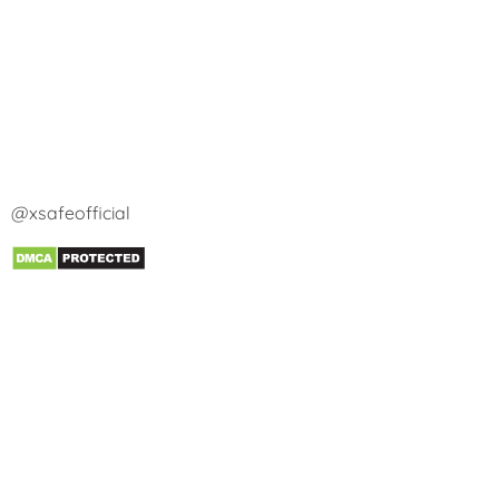
@xsafeofficial