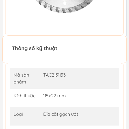
Thông số kỹ thuật
Mã sản
TAC2131153
phẩm
Kích thước
115x22 mm
Loại
Đĩa cắt gạch ướt