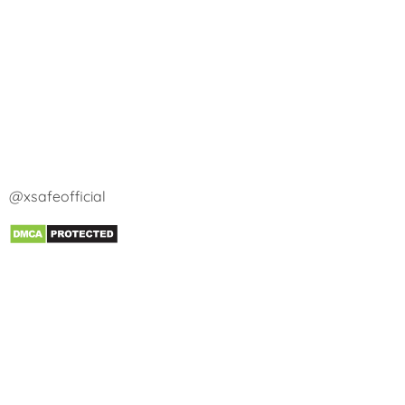
@xsafeofficial