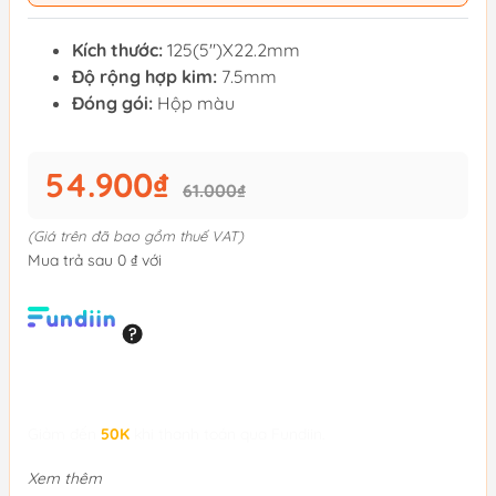
Kích thước:
125(5")X22.2mm
Độ rộng hợp kim:
7.5mm
Đóng gói:
Hộp màu
54.900₫
61.000₫
(Giá trên đã bao gồm thuế VAT)
Mua trả sau 0 ₫ với
Giảm đến
50K
khi thanh toán qua Fundiin.
Xem thêm