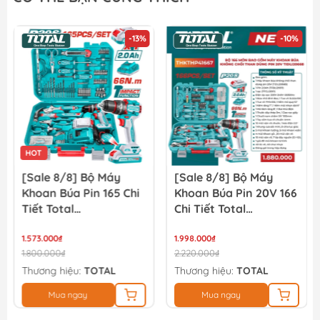
-13%
-10%
HOT
[Sale 8/8] Bộ Máy
[Sale 8/8] Bộ Máy
Khoan Búa Pin 165 Chi
Khoan Búa Pin 20V 166
Tiết Total
Chi Tiết Total
THKTHP11652
TIDLI20668
1.573.000₫
THKTHP41667
1.998.000₫
1.800.000₫
2.220.000₫
Thương hiệu:
TOTAL
Thương hiệu:
TOTAL
Mua ngay
Mua ngay