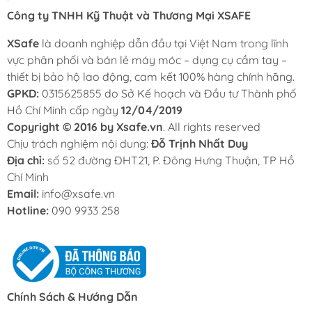
Công ty TNHH Kỹ Thuật và Thương Mại XSAFE
XSafe
là doanh nghiệp dẫn đầu tại Việt Nam trong lĩnh
vực phân phối và bán lẻ máy móc – dụng cụ cầm tay –
thiết bị bảo hộ lao động, cam kết 100% hàng chính hãng.
GPKD:
0315625855 do Sở Kế hoạch và Đầu tư Thành phố
Hồ Chí Minh cấp ngày
12/04/2019
Copyright © 2016 by Xsafe.vn
. All rights reserved
Chịu trách nghiệm nội dung:
Đỗ Trịnh Nhất Duy
Địa chỉ:
số 52 đường ĐHT21, P. Đông Hưng Thuận, TP Hồ
Chí Minh
Email:
info@xsafe.vn
Hotline:
090 9933 258
Chính Sách & Hướng Dẫn