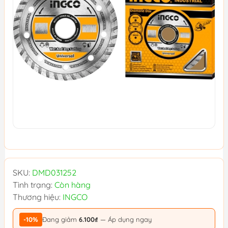
SKU:
DMD031252
Tình trạng:
Còn hàng
Thương hiệu:
INGCO
-10%
Đang giảm
6.100₫
— Áp dụng ngay