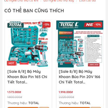
Đồ nghề cho thợ cơ khí
|
Đồ nghề cho thợ xây
|
Lưỡi cắt đá
CÓ THỂ BẠN CŨNG THÍCH
-13%
-10%
HOT
[Sale 8/8] Bộ Máy
[Sale 8/8] Bộ Máy
Khoan Búa Pin 165 Chi
Khoan Búa Pin 20V 166
Tiết Total
Chi Tiết Total
THKTHP11652
TIDLI20668
1.573.000₫
THKTHP41667
1.998.000₫
1.800.000₫
2.220.000₫
Thương hiệu:
TOTAL
Thương hiệu:
TOTAL