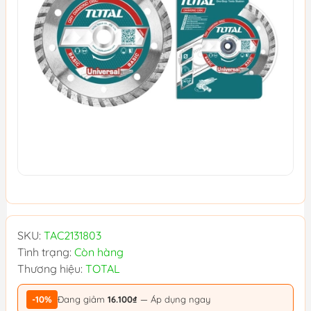
SKU:
TAC2131803
Tình trạng:
Còn hàng
Thương hiệu:
TOTAL
-10%
Đang giảm
16.100₫
— Áp dụng ngay