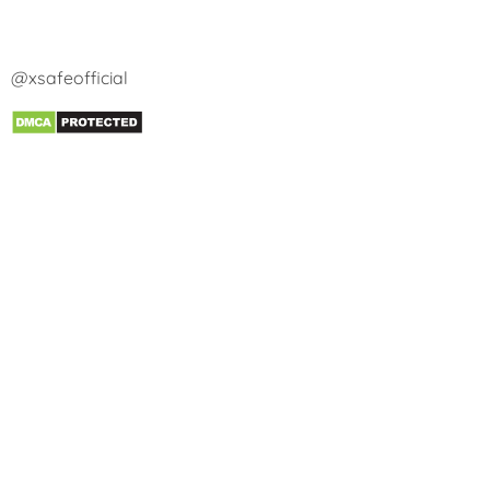
@xsafeofficial