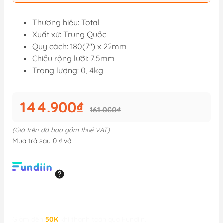
Thương hiệu: Total
Xuất xứ: Trung Quốc
Quy cách: 180(7") x 22mm
Chiều rộng lưỡi: 7.5mm
Trọng lượng: 0, 4kg
144.900₫
161.000₫
(Giá trên đã bao gồm thuế VAT)
Mua trả sau 0 ₫ với
Giảm đến
50K
khi thanh toán qua Fundiin.