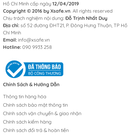
Hồ Chí Minh cấp ngày
12/04/2019
Copyright © 2016 by Xsafe.vn
. All rights reserved
Chịu trách nghiệm nội dung:
Đỗ Trịnh Nhất Duy
Địa chỉ:
số 52 đường ĐHT21, P. Đông Hưng Thuận, TP Hồ
Chí Minh
Email:
info@xsafe.vn
Hotline:
090 9933 258
Chính Sách & Hướng Dẫn
Thông tin hàng hóa
Chính sách bảo mật thông tin
Chính sách vận chuyển & giao nhận
Chính sách kiểm hàng
Chính sách đổi trả & hoàn tiền