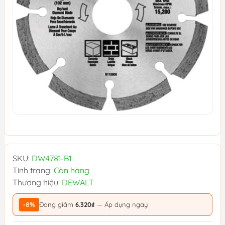
SKU:
DW4781-B1
Tình trạng:
Còn hàng
Thương hiệu:
DEWALT
-8%
Đang giảm
6.320₫
— Áp dụng ngay