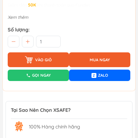
Giảm đến
50K
khi thanh toán qua Fundiin.
Xem thêm
Số lượng:
VÀO GIỎ
MUA NGAY
GỌI NGAY
ZALO
Z
Tại Sao Nên Chọn XSAFE?
100% Hàng chính hãng