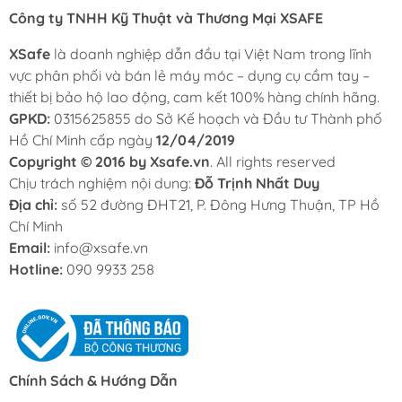
Công ty TNHH Kỹ Thuật và Thương Mại XSAFE
XSafe
là doanh nghiệp dẫn đầu tại Việt Nam trong lĩnh
vực phân phối và bán lẻ máy móc – dụng cụ cầm tay –
thiết bị bảo hộ lao động, cam kết 100% hàng chính hãng.
GPKD:
0315625855 do Sở Kế hoạch và Đầu tư Thành phố
Hồ Chí Minh cấp ngày
12/04/2019
Copyright © 2016 by Xsafe.vn
. All rights reserved
Chịu trách nghiệm nội dung:
Đỗ Trịnh Nhất Duy
Địa chỉ:
số 52 đường ĐHT21, P. Đông Hưng Thuận, TP Hồ
Chí Minh
Email:
info@xsafe.vn
Hotline:
090 9933 258
Chính Sách & Hướng Dẫn