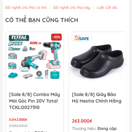
Đồ nghề cho thợ cơ khí
|
Đồ nghề cho thợ xây
|
Lưỡi cắt đá
CÓ THỂ BẠN CŨNG THÍCH
-10%
[Sale 8/8] Combo Máy
[Sale 8/8] Giày Bảo
Mài Góc Pin 20V Total
Hộ Hestia Chính Hãng
TCKLI2027310
3.042.000₫
263.000₫
3.380.000₫
Thương hiệu:
Đang cập