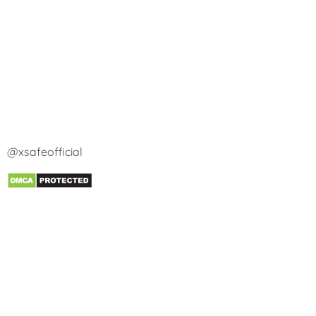
@xsafeofficial