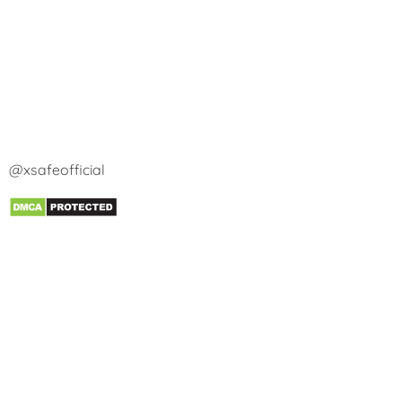
@xsafeofficial