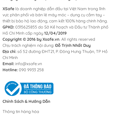
XSafe
là doanh nghiệp dẫn đầu tại Việt Nam trong lĩnh
vực phân phối và bán lẻ máy móc – dụng cụ cầm tay –
thiết bị bảo hộ lao động, cam kết 100% hàng chính hãng.
GPKD:
0315625855 do Sở Kế hoạch và Đầu tư Thành phố
Hồ Chí Minh cấp ngày
12/04/2019
Copyright © 2016 by Xsafe.vn
. All rights reserved
Chịu trách nghiệm nội dung:
Đỗ Trịnh Nhất Duy
Địa chỉ:
số 52 đường ĐHT21, P. Đông Hưng Thuận, TP Hồ
Chí Minh
Email:
info@xsafe.vn
Hotline:
090 9933 258
Chính Sách & Hướng Dẫn
Thông tin hàng hóa