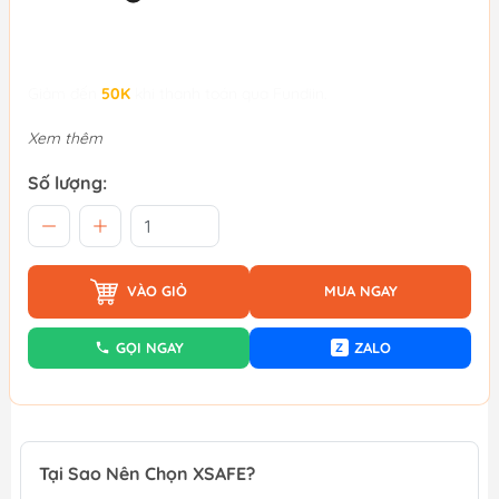
Giảm đến
50K
khi thanh toán qua Fundiin.
Xem thêm
Số lượng:
VÀO GIỎ
MUA NGAY
GỌI NGAY
ZALO
Z
Tại Sao Nên Chọn XSAFE?