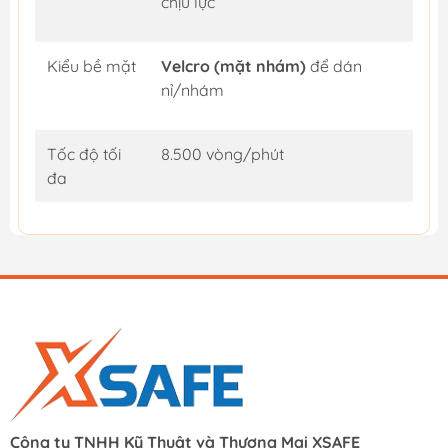
chịu lực
Kiểu bề mặt
Velcro (mặt nhám)
để dán
nỉ/nhám
Tốc độ tối
8.500 vòng/phút
đa
Công ty TNHH Kỹ Thuật và Thương Mại XSAFE