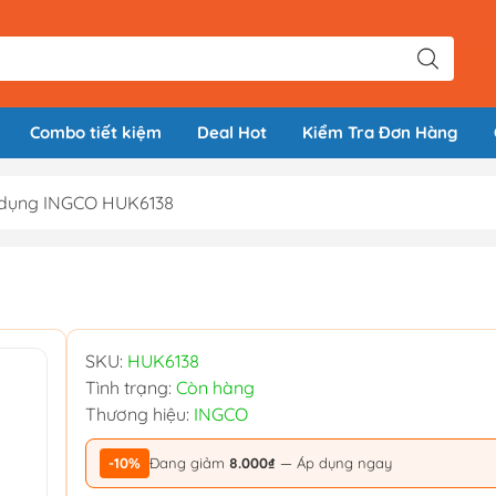
Combo tiết kiệm
Deal Hot
Kiểm Tra Đơn Hàng
n dụng INGCO HUK6138
SKU:
HUK6138
Tình trạng:
Còn hàng
Thương hiệu:
INGCO
-10%
Đang giảm
8.000₫
— Áp dụng ngay