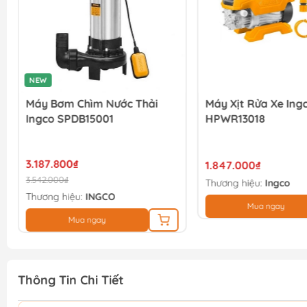
NEW
Máy Bơm Chìm Nước Thải
Máy Xịt Rửa Xe Ing
Ingco SPDB15001
HPWR13018
3.187.800₫
1.847.000₫
3.542.000₫
Thương hiệu:
Ingco
Thương hiệu:
INGCO
Mua ngay
Mua ngay
Thông Tin Chi Tiết