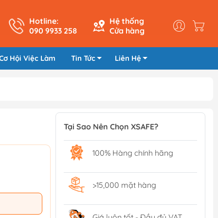
Hotline:
Hệ thống
090 9933 258
Cửa hàng
Cơ Hội Việc Làm
Tin Tức
Liên Hệ
Tại Sao Nên Chọn XSAFE?
100% Hàng chính hãng
>15,000 mặt hàng
Giá luôn tốt - Đầy đủ VAT