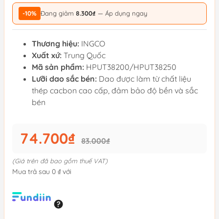
-10%
Đang giảm
8.300₫
— Áp dụng ngay
Thương hiệu:
INGCO
Xuất xứ:
Trung Quốc
Mã sản phẩm:
HPUT38200/HPUT38250
Lưỡi dao sắc bén:
Dao được làm từ chất liệu
thép cacbon cao cấp, đảm bảo độ bền và sắc
bén
74.700₫
83.000₫
(Giá trên đã bao gồm thuế VAT)
Mua trả sau 0 ₫ với