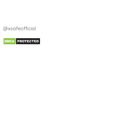
@xsafeofficial