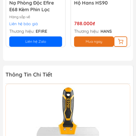
Nạ Phòng Độc Efire
Hộ Hans HS90
E68 Kèm Phin Lọc
Hàng sắp về
788.000₫
Liên hệ báo giá
Thương hiệu:
EFIRE
Thương hiệu:
HANS
Liên hệ Zalo
Mua ngay
Thông Tin Chi Tiết