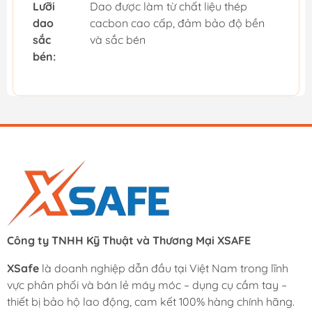
Lưỡi
Dao được làm từ chất liệu thép
dao
cacbon cao cấp, đảm bảo độ bền
sắc
và sắc bén
bén:
Công ty TNHH Kỹ Thuật và Thương Mại XSAFE
XSafe
là doanh nghiệp dẫn đầu tại Việt Nam trong lĩnh
vực phân phối và bán lẻ máy móc – dụng cụ cầm tay –
thiết bị bảo hộ lao động, cam kết 100% hàng chính hãng.