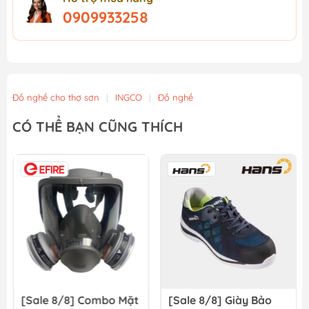
0909933258
Đồ nghề cho thợ sơn
|
INGCO
|
Đồ nghề
CÓ THỂ BẠN CŨNG THÍCH
[Sale 8/8] Combo Mặt
[Sale 8/8] Giày Bảo