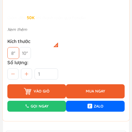
Giảm đến
50K
khi thanh toán qua Fundiin.
Xem thêm
Kích thước
8"
10"
Số lượng:
VÀO GIỎ
MUA NGAY
GỌI NGAY
ZALO
Z