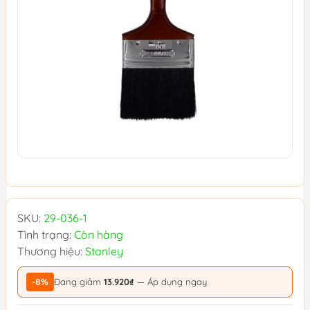
SKU:
29-036-1
Tình trạng:
Còn hàng
Thương hiệu:
Stanley
-8%
Đang giảm
13.920₫
— Áp dụng ngay