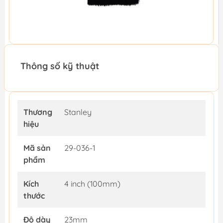
Thông số kỹ thuật
Thương
Stanley
hiệu
Mã sản
29-036-1
phẩm
Kích
4 inch (100mm)
thước
Độ dày
23mm