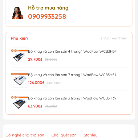
Hỗ trợ mua hàng
0909933258
Phụ kiện
↕ Vuốt xem thêm
Bộ khay và con lăn sơn 4 trong 1 WadFow WCB3H34
29.700₫
33.000₫
Bộ khay và con lăn sơn 7 trong 1 WadFow WCB3H51
126.000₫
140.000₫
Bộ khay và con lăn sơn 3 trong 1 WadFow WCB3H39
63.900₫
71.000₫
Bộ Khay Cán Bông Lăn Sơn 9'' Stanley 1-29-822
141.680₫
154.000₫
Đồ nghề cho thợ sơn
|
Chổi quét sơn
|
Stanley