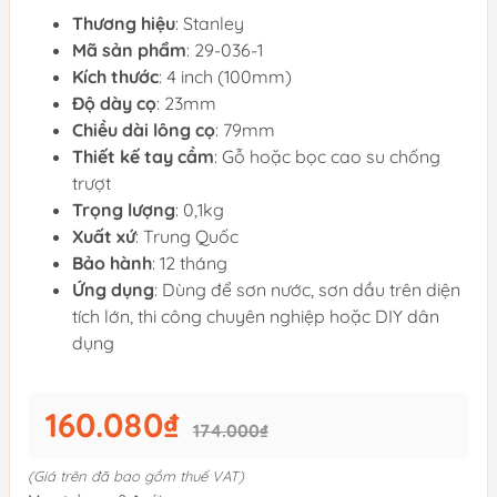
Thương hiệu
: Stanley
Mã sản phẩm
: 29-036-1
Kích thước
: 4 inch (100mm)
Độ dày cọ
: 23mm
Chiều dài lông cọ
: 79mm
Thiết kế tay cầm
: Gỗ hoặc bọc cao su chống
trượt
Trọng lượng
: 0,1kg
Xuất xứ
: Trung Quốc
Bảo hành
: 12 tháng
Ứng dụng
: Dùng để sơn nước, sơn dầu trên diện
tích lớn, thi công chuyên nghiệp hoặc DIY dân
dụng
160.080₫
174.000₫
(Giá trên đã bao gồm thuế VAT)