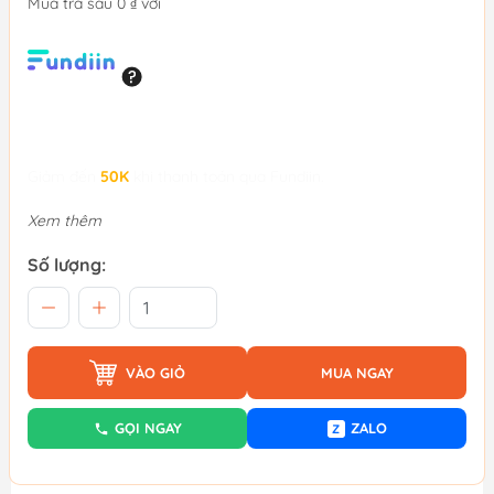
Mua trả sau 0 ₫ với
Giảm đến
50K
khi thanh toán qua Fundiin.
Xem thêm
Số lượng:
VÀO GIỎ
MUA NGAY
GỌI NGAY
ZALO
Z