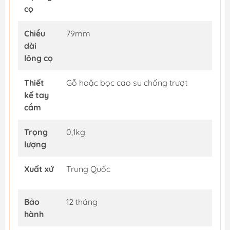
cọ
Chiều
79mm
dài
lông cọ
Thiết
Gỗ hoặc bọc cao su chống trượt
kế tay
cầm
Trọng
0,1kg
lượng
Xuất xứ
Trung Quốc
Bảo
12 tháng
hành