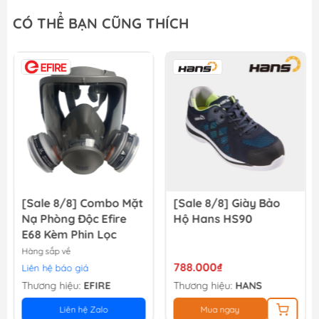
Bộ khay và con lăn sơn 7 trong 1 WadFow WCB3H71
CÓ THỂ BẠN CŨNG THÍCH
44.100₫
49.000₫
Bánh Bông Lăn Sơn 4'' Bộ 10 Cái Stanley 5-29-078
137.080₫
149.000₫
[Sale 8/8] Combo Mặt
[Sale 8/8] Giày Bảo
Nạ Phòng Độc Efire
Hộ Hans HS90
E68 Kèm Phin Lọc
Hàng sắp về
788.000₫
Liên hệ báo giá
Thương hiệu:
EFIRE
Thương hiệu:
HANS
Liên hệ Zalo
Mua ngay