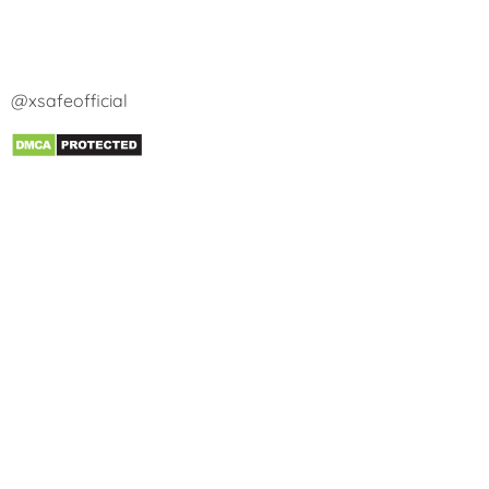
@xsafeofficial