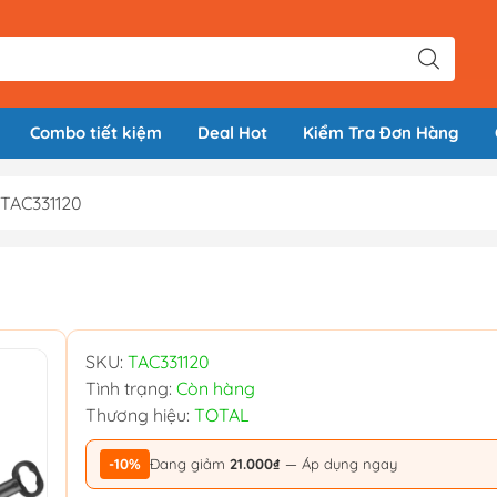
Combo tiết kiệm
Deal Hot
Kiểm Tra Đơn Hàng
 TAC331120
SKU:
TAC331120
Tình trạng:
Còn hàng
Thương hiệu:
TOTAL
-10%
Đang giảm
21.000₫
— Áp dụng ngay