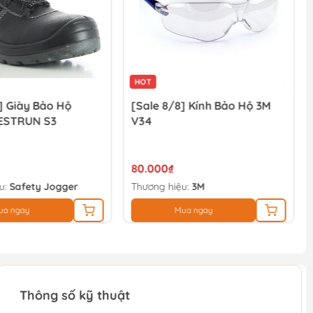
HOT
] Giày Bảo Hộ
[Sale 8/8] Kính Bảo Hộ 3M
ESTRUN S3
V34
80.000₫
u:
Safety Jogger
Thương hiệu:
3M
ua ngay
Mua ngay
Thông số kỹ thuật