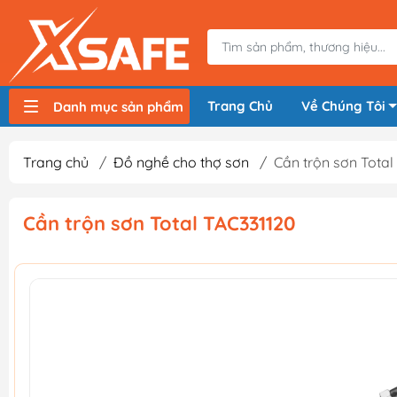
Trang Chủ
Về Chúng Tôi
Danh mục sản phẩm
Máy nén khí, bơm hơi
Máy hàn điện
Thiết bị nâng hạ, vận chuyển
Thiết bị đo
Thiết bị dùng điện
Thiết bị dùng pin
Thiết bị đựng lưu trữ
Thiết bị bảo hộ lao động
Trang chủ
/
Đồ nghề cho thợ sơn
/
Cần trộn sơn Total
Cần trộn sơn Total TAC331120