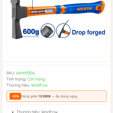
SKU:
WHM3306
Tình trạng:
Còn hàng
Thương hiệu:
WadFow
-10%
Đang giảm
12.000₫
— Áp dụng ngay
Thương hiệu: WadFow