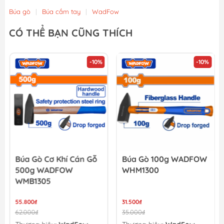
Búa gò
|
Búa cầm tay
|
WadFow
CÓ THỂ BẠN CŨNG THÍCH
-10%
-10%
Búa Gò Cơ Khí Cán Gỗ
Búa Gò 100g WADFOW
500g WADFOW
WHM1300
WMB1305
55.800₫
31.500₫
62.000₫
35.000₫