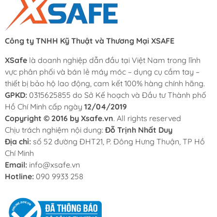
Công ty TNHH Kỹ Thuật và Thương Mại XSAFE
XSafe
là doanh nghiệp dẫn đầu tại Việt Nam trong lĩnh
vực phân phối và bán lẻ máy móc – dụng cụ cầm tay –
thiết bị bảo hộ lao động, cam kết 100% hàng chính hãng.
GPKD:
0315625855 do Sở Kế hoạch và Đầu tư Thành phố
Hồ Chí Minh cấp ngày
12/04/2019
Copyright © 2016 by Xsafe.vn
. All rights reserved
Chịu trách nghiệm nội dung:
Đỗ Trịnh Nhất Duy
Địa chỉ:
số 52 đường ĐHT21, P. Đông Hưng Thuận, TP Hồ
Chí Minh
Email:
info@xsafe.vn
Hotline:
090 9933 258