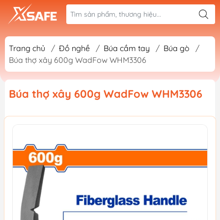
Trang chủ
/
Đồ nghề
/
Búa cầm tay
/
Búa gò
/
Búa thợ xây 600g WadFow WHM3306
Búa thợ xây 600g WadFow WHM3306