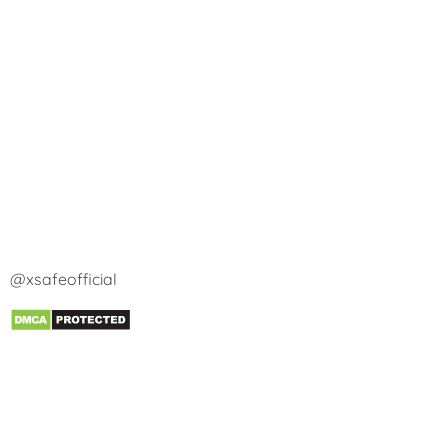
@xsafeofficial