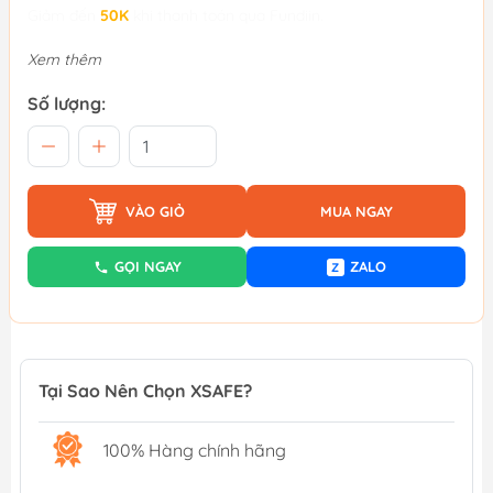
Giảm đến
50K
khi thanh toán qua Fundiin.
Xem thêm
Số lượng:
VÀO GIỎ
MUA NGAY
GỌI NGAY
ZALO
Z
Tại Sao Nên Chọn XSAFE?
100% Hàng chính hãng