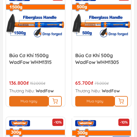
Búa Cơ Khí 1500g
Búa Cơ Khí 500g
WadFow WHM1315
WadFow WHM1305
136.800₫
65.700₫
152.000₫
73.000₫
Thương hiệu:
WadFow
Thương hiệu:
WadFow
Mua ngay
Mua ngay
-10%
-10%