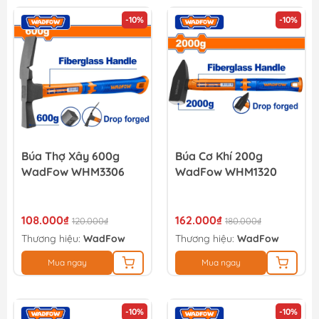
-10%
-10%
Búa Thợ Xây 600g
Búa Cơ Khí 200g
WadFow WHM3306
WadFow WHM1320
108.000₫
162.000₫
120.000₫
180.000₫
Thương hiệu:
WadFow
Thương hiệu:
WadFow
Mua ngay
Mua ngay
-10%
-10%