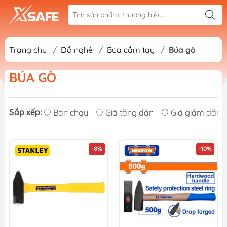
Trang chủ
/
Đồ nghề
/
Búa cầm tay
/
Búa gò
BÚA GÒ
Sắp xếp:
Bán chạy
Giá tăng dần
Giá giảm dần
-8%
-10%