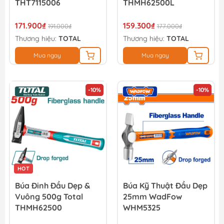
THT7115006
THMH62500L
171.900₫
159.300₫
191.000₫
177.000₫
Thương hiệu:
TOTAL
Thương hiệu:
TOTAL
Mua ngay
Mua ngay
-10%
-10%
HOT
Búa Đinh Đầu Dẹp &
Búa Kỹ Thuật Đầu Dẹp
Vuông 500g Total
25mm WadFow
THMH62500
WHM5325