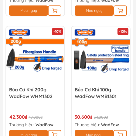
Thương hiệu:
WadFow
Thương hiệu:
WadFow
Mua ngay
Mua ngay
-10%
-10%
Búa Cơ Khí 200g
Búa Cơ Khí 100g
WadFow WHM1302
WadFow WMB1301
42.300₫
30.600₫
47.000₫
34.000₫
Thương hiệu:
WadFow
Thương hiệu:
WadFow
Mua ngay
Mua ngay