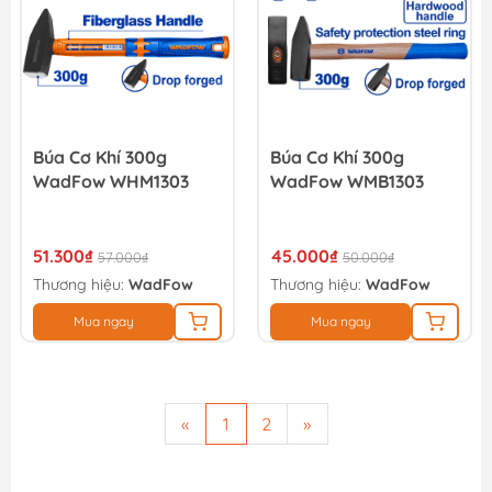
Búa Cơ Khí 300g
Búa Cơ Khí 300g
WadFow WHM1303
WadFow WMB1303
51.300₫
45.000₫
57.000₫
50.000₫
Thương hiệu:
WadFow
Thương hiệu:
WadFow
Mua ngay
Mua ngay
«
1
2
»