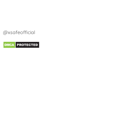
@xsafeofficial