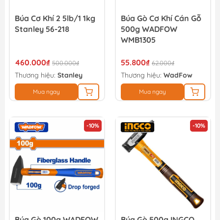
Búa Cơ Khí 2 5lb/1 1kg
Búa Gò Cơ Khí Cán Gỗ
Stanley 56-218
500g WADFOW
WMB1305
460.000₫
55.800₫
500.000₫
62.000₫
Thương hiệu:
Stanley
Thương hiệu:
WadFow
Mua ngay
Mua ngay
-10%
-10%
Búa Gò 100g WADFOW
Búa Gò 500g INGCO