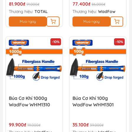
81.900₫
77.400₫
91.000₫
86.000₫
Thương hiệu:
TOTAL
Thương hiệu:
WadFow
Mua ngay
Mua ngay
-10%
-10%
Búa Cơ Khí 1000g
Búa Cơ Khí 100g
WadFow WHM1310
WadFow WHM1301
99.900₫
35.100₫
111.000₫
39.000₫