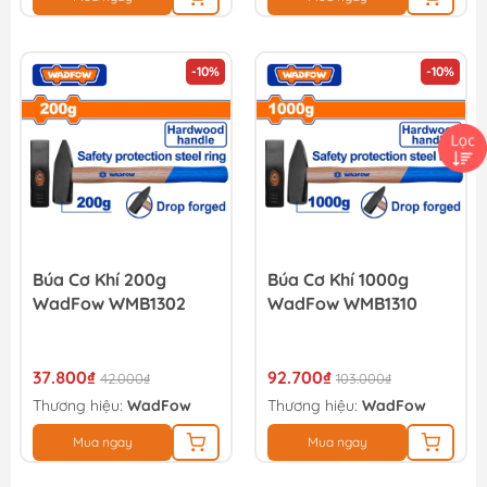
-10%
-10%
Búa Cơ Khí 200g
Búa Cơ Khí 1000g
WadFow WMB1302
WadFow WMB1310
37.800₫
92.700₫
42.000₫
103.000₫
Thương hiệu:
WadFow
Thương hiệu:
WadFow
Mua ngay
Mua ngay