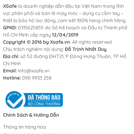
XSafe
cần chứng từ.
là doanh nghiệp dẫn đầu tại Việt Nam trong lĩnh
vực phân phối và bán lẻ máy móc – dụng cụ cầm tay –
- Hỗ trợ trả góp 0% – duyệt nhanh chỉ 15 phút:
Khách
thiết bị bảo hộ lao động, cam kết 100% hàng chính hãng.
hàng có thể mua trả góp 0% lãi suất qua Fundiin với thủ
GPKD:
0315625855 do Sở Kế hoạch và Đầu tư Thành phố
tục đơn giản, thời gian xét duyệt nhanh.
Hồ Chí Minh cấp ngày
12/04/2019
Copyright © 2016 by Xsafe.vn
. All rights reserved
- Giao hàng nhanh – chỉ 2 giờ tại TP.HCM:
Xsafe hỗ trợ
Chịu trách nghiệm nội dung:
Đỗ Trịnh Nhất Duy
giao hàng nhanh trong 2 giờ tại TP.HCM và giao hàng
Địa chỉ:
số 52 đường ĐHT21, P. Đông Hưng Thuận, TP Hồ
toàn quốc thông qua các đơn vị vận chuyển uy tín.
Chí Minh
Email:
Trước khi mua hàng quý khách liên hệ đến hotline
info@xsafe.vn
090
Hotline:
9933 258
090 9933 258
để được Xsafe báo giá và tư vấn chi tiết!
Chính Sách & Hướng Dẫn
Thông tin hàng hóa