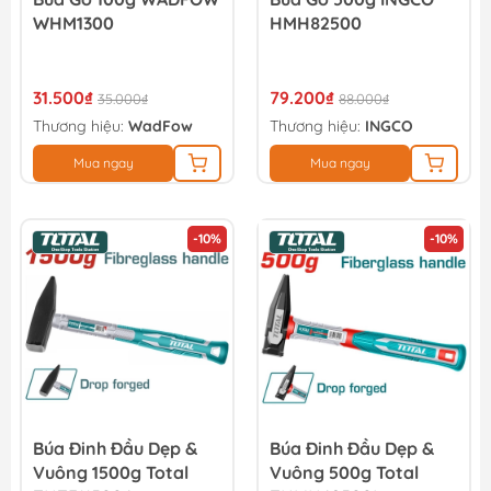
WHM1300
HMH82500
31.500₫
79.200₫
35.000₫
88.000₫
Thương hiệu:
WadFow
Thương hiệu:
INGCO
Mua ngay
Mua ngay
-10%
-10%
Búa Đinh Đầu Dẹp &
Búa Đinh Đầu Dẹp &
Vuông 1500g Total
Vuông 500g Total