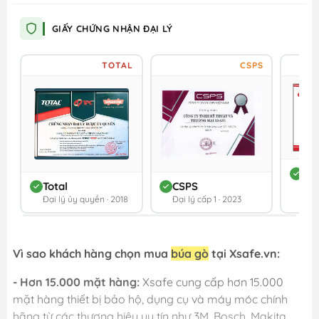
GIẤY CHỨNG NHẬN ĐẠI LÝ
TOTAL
CSPS
DC
Total
CSPS
Đối 
Đại lý ủy quyền · 2018
Đại lý cấp 1 · 2023
202
Vì sao khách hàng chọn mua
búa gò
tại Xsafe.vn:
- Hơn 15.000 mặt hàng:
Xsafe cung cấp hơn 15.000
mặt hàng thiết bị bảo hộ, dụng cụ và máy móc chính
hãng từ các thương hiệu uy tín như 3M, Bosch, Makita,