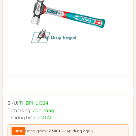
SKU:
THBPH61024
Tình trạng:
Còn hàng
Thương hiệu:
TOTAL
-10%
Đang giảm
12.300₫
— Áp dụng ngay