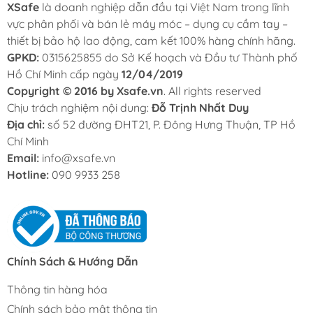
XSafe
là doanh nghiệp dẫn đầu tại Việt Nam trong lĩnh
vực phân phối và bán lẻ máy móc – dụng cụ cầm tay –
thiết bị bảo hộ lao động, cam kết 100% hàng chính hãng.
GPKD:
0315625855 do Sở Kế hoạch và Đầu tư Thành phố
Hồ Chí Minh cấp ngày
12/04/2019
Copyright © 2016 by Xsafe.vn
. All rights reserved
Chịu trách nghiệm nội dung:
Đỗ Trịnh Nhất Duy
Địa chỉ:
số 52 đường ĐHT21, P. Đông Hưng Thuận, TP Hồ
Chí Minh
Email:
info@xsafe.vn
Hotline:
090 9933 258
Chính Sách & Hướng Dẫn
Thông tin hàng hóa
Chính sách bảo mật thông tin