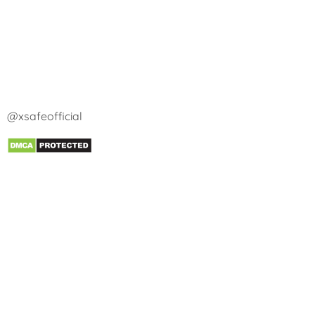
@xsafeofficial