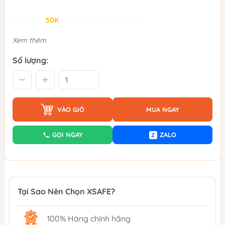
Giảm đến
50K
khi thanh toán qua Fundiin.
Xem thêm
Số lượng:
VÀO GIỎ
MUA NGAY
GỌI NGAY
ZALO
Z
Tại Sao Nên Chọn XSAFE?
100% Hàng chính hãng