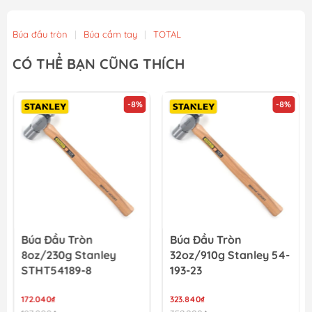
Búa đầu tròn
|
Búa cầm tay
|
TOTAL
CÓ THỂ BẠN CŨNG THÍCH
-8%
-8%
Búa Đầu Tròn
Búa Đầu Tròn
8oz/230g Stanley
32oz/910g Stanley 54-
STHT54189-8
193-23
172.040₫
323.840₫