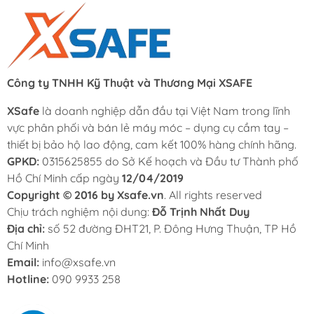
Công ty TNHH Kỹ Thuật và Thương Mại XSAFE
XSafe
là doanh nghiệp dẫn đầu tại Việt Nam trong lĩnh
vực phân phối và bán lẻ máy móc – dụng cụ cầm tay –
thiết bị bảo hộ lao động, cam kết 100% hàng chính hãng.
GPKD:
0315625855 do Sở Kế hoạch và Đầu tư Thành phố
Hồ Chí Minh cấp ngày
12/04/2019
Copyright © 2016 by Xsafe.vn
. All rights reserved
Chịu trách nghiệm nội dung:
Đỗ Trịnh Nhất Duy
Địa chỉ:
số 52 đường ĐHT21, P. Đông Hưng Thuận, TP Hồ
Chí Minh
Email:
info@xsafe.vn
Hotline:
090 9933 258