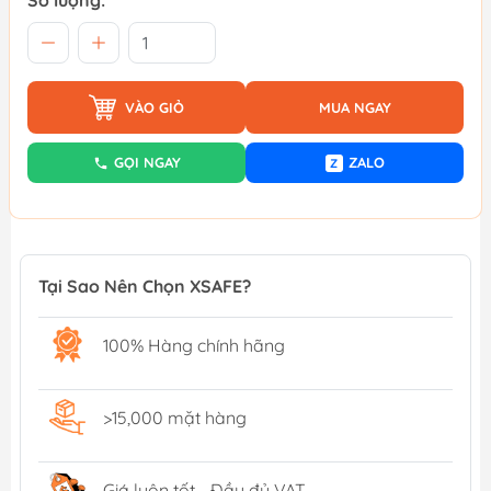
Số lượng:
VÀO GIỎ
MUA NGAY
GỌI NGAY
ZALO
Z
Tại Sao Nên Chọn XSAFE?
100% Hàng chính hãng
>15,000 mặt hàng
Giá luôn tốt - Đầy đủ VAT