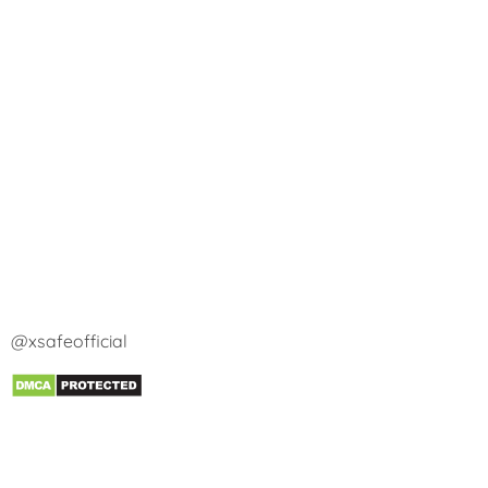
@xsafeofficial