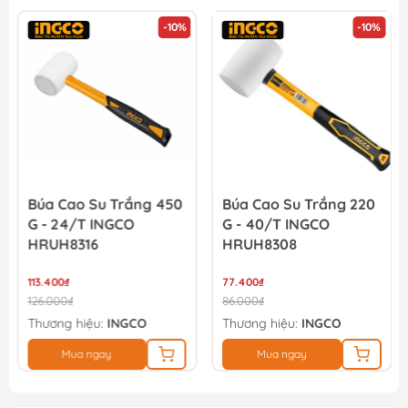
-10%
-10%
Búa Cao Su Trắng 450
Búa Cao Su Trắng 220
G - 24/T INGCO
G - 40/T INGCO
HRUH8316
HRUH8308
113.400₫
77.400₫
126.000₫
86.000₫
Thương hiệu:
INGCO
Thương hiệu:
INGCO
Mua ngay
Mua ngay