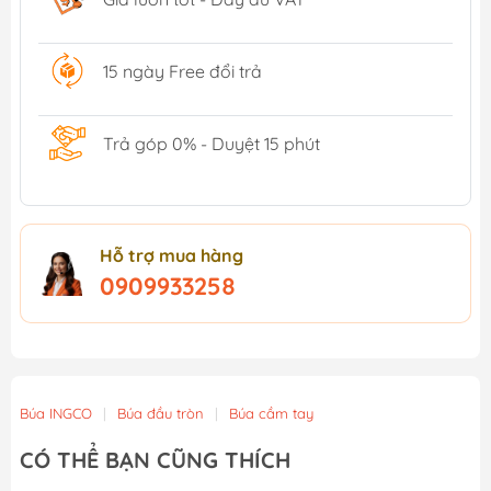
15 ngày Free đổi trả
Trả góp 0% - Duyệt 15 phút
Hỗ trợ mua hàng
0909933258
Búa INGCO
|
Búa đầu tròn
|
Búa cầm tay
CÓ THỂ BẠN CŨNG THÍCH