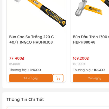
Búa Cao Su Trắng 220 G -
Búa Đầu Tròn 1300
40/T INGCO HRUH8308
HBPH88048
77.400₫
169.200₫
86.000₫
188.000₫
Thương hiệu:
INGCO
Thương hiệu:
INGCO
Mua ngay
Mua ngay
Thông Tin Chi Tiết