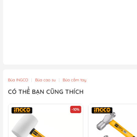
Búa INGCO
|
Búa cao su
|
Búa cầm tay
CÓ THỂ BẠN CŨNG THÍCH
-10%