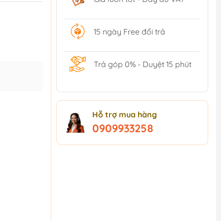
15 ngày Free đổi trả
Trả góp 0% - Duyệt 15 phút
Hỗ trợ mua hàng
0909933258