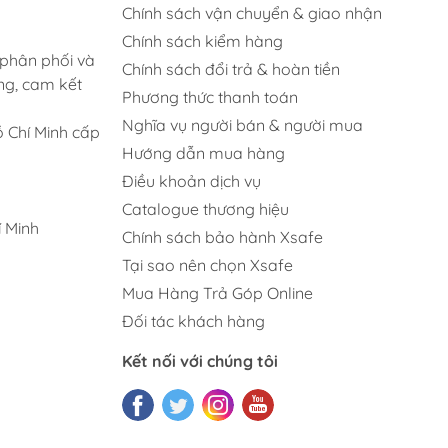
Chính sách vận chuyển & giao nhận
Chính sách kiểm hàng
 phân phối và
Chính sách đổi trả & hoàn tiền
ng, cam kết
Phương thức thanh toán
Nghĩa vụ người bán & người mua
 Chí Minh cấp
Hướng dẫn mua hàng
Điều khoản dịch vụ
Catalogue thương hiệu
 Minh
Chính sách bảo hành Xsafe
Tại sao nên chọn Xsafe
Mua Hàng Trả Góp Online
Đối tác khách hàng
Kết nối với chúng tôi