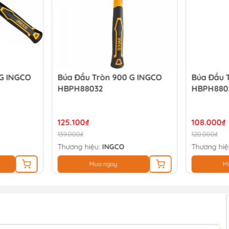
 G INGCO
Búa Đầu Tròn 900 G INGCO
Búa Đầu 
HBPH88032
HBPH880
125.100₫
108.000₫
139.000₫
120.000₫
Thương hiệu:
INGCO
Thương hiệ
Mua ngay
M