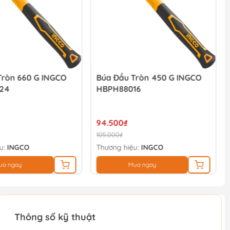
Tròn 660 G INGCO
Búa Đầu Tròn 450 G INGCO
24
HBPH88016
94.500₫
105.000₫
u:
INGCO
Thương hiệu:
INGCO
ua ngay
Mua ngay
Thông số kỹ thuật