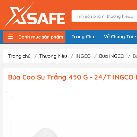
Trang Chủ
Về Chúng Tôi
Danh mục sản phẩm
Máy nén khí, bơm hơi
Máy hàn điện
Thiết bị nâng hạ, vận chuyển
Thiết bị đo
Thiết bị dùng điện
Thiết bị dùng pin
Thiết bị đựng lưu trữ
Thiết bị bảo hộ lao động
Trang chủ
/
Thương hiệu
/
INGCO
/
Búa INGCO
/
B
Búa Cao Su Trắng 450 G - 24/T INGCO