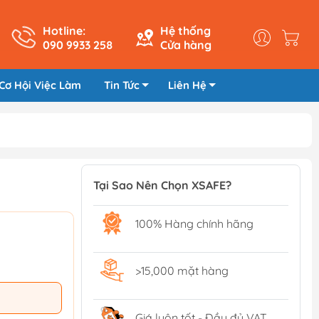
Hotline:
Hệ thống
090 9933 258
Cửa hàng
Cơ Hội Việc Làm
Tin Tức
Liên Hệ
Tại Sao Nên Chọn XSAFE?
100% Hàng chính hãng
>15,000 mặt hàng
Giá luôn tốt - Đầy đủ VAT