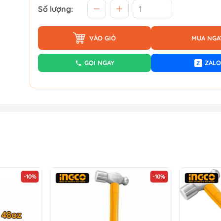
Số lượng:
VÀO GIỎ
MUA NGA
GỌI NGAY
ZALO
Z
-10%
-10%