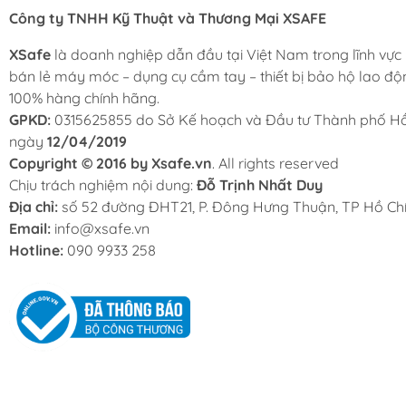
Công ty TNHH Kỹ Thuật và Thương Mại XSAFE
XSafe
là doanh nghiệp dẫn đầu tại Việt Nam trong lĩnh vực
bán lẻ máy móc – dụng cụ cầm tay – thiết bị bảo hộ lao độ
100% hàng chính hãng.
GPKD:
0315625855 do Sở Kế hoạch và Đầu tư Thành phố Hồ
ngày
12/04/2019
Copyright © 2016 by Xsafe.vn
. All rights reserved
Chịu trách nghiệm nội dung:
Đỗ Trịnh Nhất Duy
Địa chỉ:
số 52 đường ĐHT21, P. Đông Hưng Thuận, TP Hồ Chí
Email:
info@xsafe.vn
Hotline:
090 9933 258