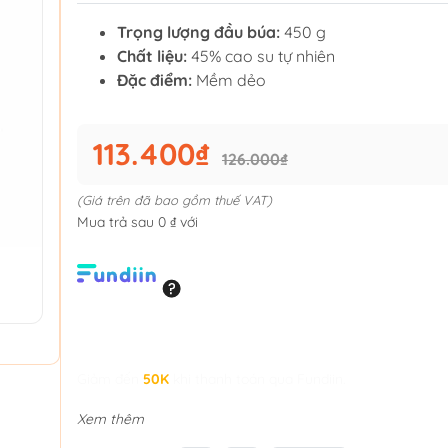
Trọng lượng đầu búa:
450 g
Chất liệu:
45% cao su tự nhiên
Đặc điểm:
Mềm dẻo
113.400₫
126.000₫
(Giá trên đã bao gồm thuế VAT)
Mua trả sau 0 ₫ với
Giảm đến
50K
khi thanh toán qua Fundiin.
Xem thêm