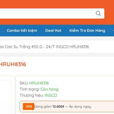
Combo tiết kiệm
Deal Hot
Kiểm Tra Đơn Hàng
úa Cao Su Trắng 450 G - 24/T INGCO HRUH8316
 HRUH8316
SKU:
HRUH8316
Tình trạng:
Còn hàng
Thương hiệu:
INGCO
-10%
Đang giảm
12.600₫
— Áp dụng ngay