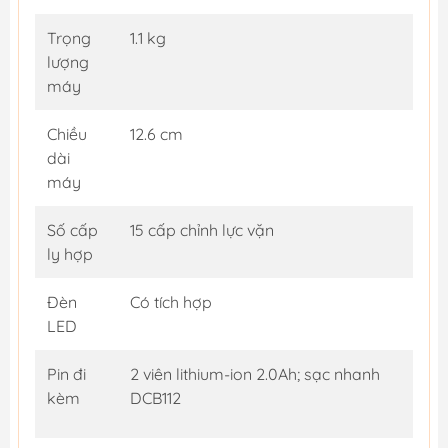
Trọng
1.1 kg
lượng
máy
Chiều
12.6 cm
dài
máy
Số cấp
15 cấp chỉnh lực vặn
ly hợp
Đèn
Có tích hợp
LED
Pin đi
2 viên lithium-ion 2.0Ah; sạc nhanh
kèm
DCB112