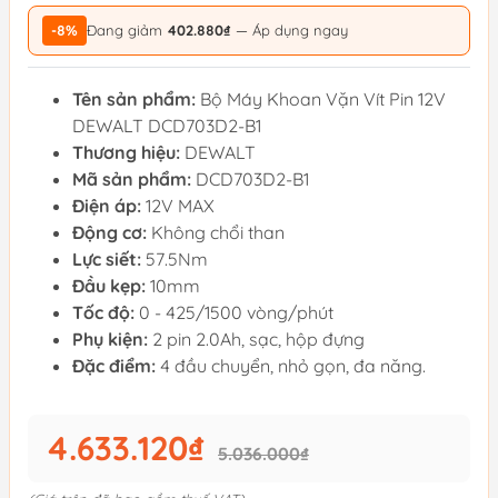
-8%
Đang giảm
402.880₫
— Áp dụng ngay
Tên sản phẩm:
Bộ Máy Khoan Vặn Vít Pin 12V
DEWALT DCD703D2-B1
Thương hiệu:
DEWALT
Mã sản phẩm:
DCD703D2-B1
Điện áp:
12V MAX
Động cơ:
Không chổi than
Lực siết:
57.5Nm
Đầu kẹp:
10mm
Tốc độ:
0 - 425/1500 vòng/phút
Phụ kiện:
2 pin 2.0Ah, sạc, hộp đựng
Đặc điểm:
4 đầu chuyển, nhỏ gọn, đa năng.
4.633.120₫
5.036.000₫