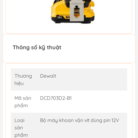
Thông số kỹ thuật
Thương
Dewalt
hiệu
Mã sản
DCD703D2-B1
phẩm
Loại
Bộ máy khoan vặn vít dùng pin 12V
sản
phẩm