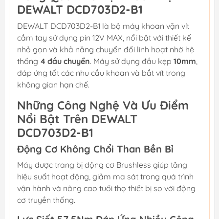
DEWALT DCD703D2-B1
DEWALT DCD703D2-B1 là bộ máy khoan vặn vít
cầm tay sử dụng pin 12V MAX, nổi bật với thiết kế
nhỏ gọn và khả năng chuyển đổi linh hoạt nhờ hệ
thống
4 đầu chuyển
. Máy sử dụng đầu kẹp
10mm
,
đáp ứng tốt các nhu cầu khoan và bắt vít trong
không gian hạn chế.
Những Công Nghệ Và Ưu Điểm
Nổi Bật Trên DEWALT
DCD703D2-B1
Động Cơ Không Chổi Than Bền Bỉ
Máy được trang bị động cơ Brushless giúp tăng
hiệu suất hoạt động, giảm ma sát trong quá trình
vận hành và nâng cao tuổi thọ thiết bị so với động
cơ truyền thống.