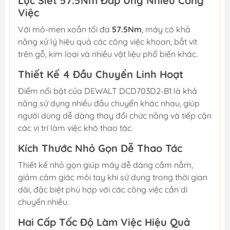
Lực Siết 57.5Nm Đáp Ứng Nhiều Công
Việc
Với mô-men xoắn tối đa
57.5Nm
, máy có khả
năng xử lý hiệu quả các công việc khoan, bắt vít
trên gỗ, kim loại và nhiều vật liệu phổ biến khác.
Thiết Kế 4 Đầu Chuyển Linh Hoạt
Điểm nổi bật của DEWALT DCD703D2-B1 là khả
năng sử dụng nhiều đầu chuyển khác nhau, giúp
người dùng dễ dàng thay đổi chức năng và tiếp cận
các vị trí làm việc khó thao tác.
Kích Thước Nhỏ Gọn Dễ Thao Tác
Thiết kế nhỏ gọn giúp máy dễ dàng cầm nắm,
giảm cảm giác mỏi tay khi sử dụng trong thời gian
dài, đặc biệt phù hợp với các công việc cần di
chuyển nhiều.
Hai Cấp Tốc Độ Làm Việc Hiệu Quả