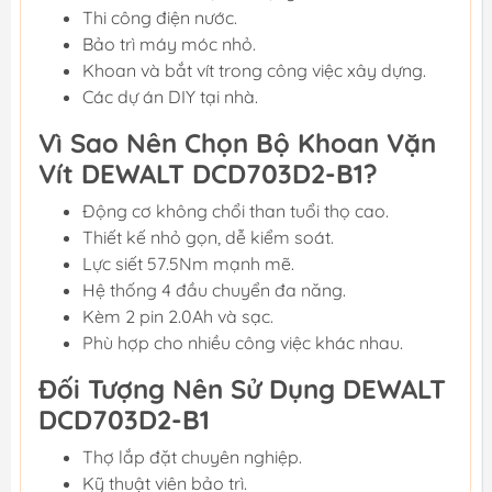
Thi công điện nước.
Bảo trì máy móc nhỏ.
Khoan và bắt vít trong công việc xây dựng.
Các dự án DIY tại nhà.
Vì Sao Nên Chọn Bộ Khoan Vặn
Vít DEWALT DCD703D2-B1?
Động cơ không chổi than tuổi thọ cao.
Thiết kế nhỏ gọn, dễ kiểm soát.
Lực siết 57.5Nm mạnh mẽ.
Hệ thống 4 đầu chuyển đa năng.
Kèm 2 pin 2.0Ah và sạc.
Phù hợp cho nhiều công việc khác nhau.
Đối Tượng Nên Sử Dụng DEWALT
DCD703D2-B1
Thợ lắp đặt chuyên nghiệp.
Kỹ thuật viên bảo trì.