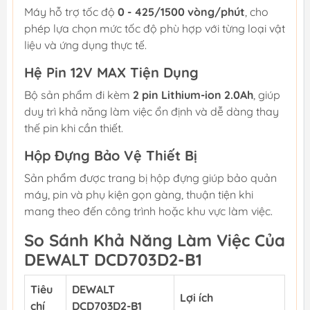
Máy hỗ trợ tốc độ
0 - 425/1500 vòng/phút
, cho
phép lựa chọn mức tốc độ phù hợp với từng loại vật
liệu và ứng dụng thực tế.
Hệ Pin 12V MAX Tiện Dụng
Bộ sản phẩm đi kèm
2 pin Lithium-ion 2.0Ah
, giúp
duy trì khả năng làm việc ổn định và dễ dàng thay
thế pin khi cần thiết.
Hộp Đựng Bảo Vệ Thiết Bị
Sản phẩm được trang bị hộp đựng giúp bảo quản
máy, pin và phụ kiện gọn gàng, thuận tiện khi
mang theo đến công trình hoặc khu vực làm việc.
So Sánh Khả Năng Làm Việc Của
DEWALT DCD703D2-B1
Tiêu
DEWALT
Lợi ích
chí
DCD703D2-B1