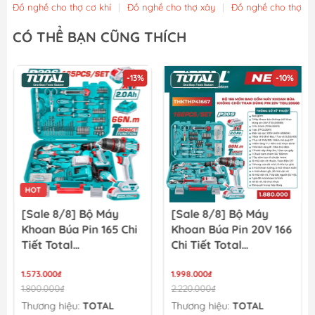
Đồ nghề cho thợ cơ khí
|
Đồ nghề cho thợ xây
|
Đồ nghề cho thợ m
Khay đựng mũi khoan vặn vít bằng nhựa, có đế từ tính...
CÓ THỂ BẠN CŨNG THÍCH
90.250₫
95.000₫
-10%
-10%
Khay đựng mũi khoan vặn vít bằng nhựa, có đế từ tính...
133.000₫
140.000₫
[Sale 8/8] Bộ Máy
[Sale 8/8] Combo Máy
Khoan Búa Pin 20V 166
Mài Góc Pin 20V Total
Chi Tiết Total
TCKLI2027310
TIDLI20668
THKTHP41667
1.998.000₫
3.042.000₫
2.220.000₫
3.380.000₫
Thương hiệu:
TOTAL
Thương hiệu:
TOTAL