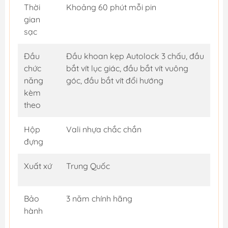
Thời
Khoảng 60 phút mỗi pin
gian
sạc
Đầu
Đầu khoan kẹp Autolock 3 chấu, đầu
chức
bắt vít lục giác, đầu bắt vít vuông
năng
góc, đầu bắt vít đổi hướng
kèm
theo
Hộp
Vali nhựa chắc chắn
đựng
Xuất xứ
Trung Quốc
Bảo
3 năm chính hãng
hành