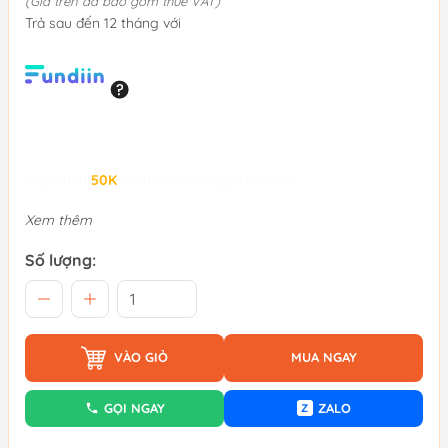
(Giá trên đã bao gồm thuế VAT)
Trả sau đến 12 tháng với
Giảm đến
50K
khi thanh toán qua Fundiin.
Xem thêm
Số lượng:
VÀO GIỎ
MUA NGAY
GỌI NGAY
ZALO
Z