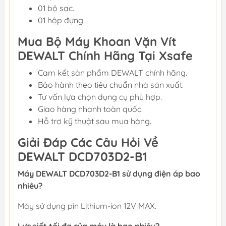
01 bộ sạc.
01 hộp đựng.
Mua Bộ Máy Khoan Vặn Vít
DEWALT Chính Hãng Tại Xsafe
Cam kết sản phẩm DEWALT chính hãng.
Bảo hành theo tiêu chuẩn nhà sản xuất.
Tư vấn lựa chọn dụng cụ phù hợp.
Giao hàng nhanh toàn quốc.
Hỗ trợ kỹ thuật sau mua hàng.
Giải Đáp Các Câu Hỏi Về
DEWALT DCD703D2-B1
Máy DEWALT DCD703D2-B1 sử dụng điện áp bao
nhiêu?
Máy sử dụng pin Lithium-ion 12V MAX.