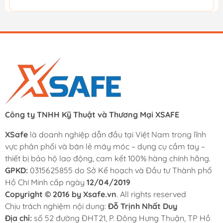
Công ty TNHH Kỹ Thuật và Thương Mại XSAFE
XSafe
là doanh nghiệp dẫn đầu tại Việt Nam trong lĩnh
vực phân phối và bán lẻ máy móc – dụng cụ cầm tay –
thiết bị bảo hộ lao động, cam kết 100% hàng chính hãng.
GPKD:
0315625855 do Sở Kế hoạch và Đầu tư Thành phố
Hồ Chí Minh cấp ngày
12/04/2019
Copyright © 2016 by Xsafe.vn
. All rights reserved
Chịu trách nghiệm nội dung:
Đỗ Trịnh Nhất Duy
Địa chỉ:
số 52 đường ĐHT21, P. Đông Hưng Thuận, TP Hồ