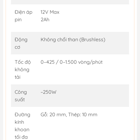
Điện áp
12V Max
pin
2Ah
Động
Không chổi than (Brushless)
cơ
Tốc độ
0–425 / 0–1.500 vòng/phút
không
tải
Công
~250W
suất
Đường
Gỗ: 20 mm, Thép: 10 mm
kính
khoan
tối đa