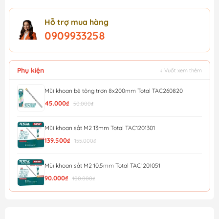
Hỗ trợ mua hàng
0909933258
Phụ kiện
↕ Vuốt xem thêm
Mũi khoan bê tông trơn 8x200mm Total TAC260820
45.000₫
50.000₫
Mũi khoan sắt M2 13mm Total TAC1201301
139.500₫
155.000₫
Mũi khoan sắt M2 10.5mm Total TAC1201051
90.000₫
100.000₫
Bộ Mũi Khoan Đa Năng AMAXTOOLS CKB8 -10 Chi Tiết
189.000₫