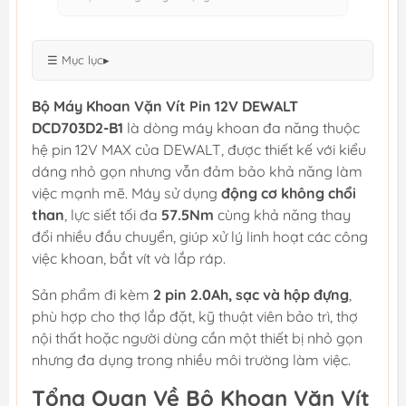
☰ Mục lục
▸
Bộ Máy Khoan Vặn Vít Pin 12V DEWALT
DCD703D2-B1
là dòng máy khoan đa năng thuộc
hệ pin 12V MAX của DEWALT, được thiết kế với kiểu
dáng nhỏ gọn nhưng vẫn đảm bảo khả năng làm
việc mạnh mẽ. Máy sử dụng
động cơ không chổi
than
, lực siết tối đa
57.5Nm
cùng khả năng thay
đổi nhiều đầu chuyển, giúp xử lý linh hoạt các công
việc khoan, bắt vít và lắp ráp.
Sản phẩm đi kèm
2 pin 2.0Ah, sạc và hộp đựng
,
phù hợp cho thợ lắp đặt, kỹ thuật viên bảo trì, thợ
nội thất hoặc người dùng cần một thiết bị nhỏ gọn
nhưng đa dụng trong nhiều môi trường làm việc.
Tổng Quan Về Bộ Khoan Vặn Vít