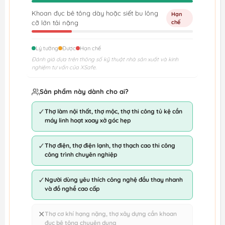
Khoan đục bê tông dày hoặc siết bu lông
Hạn
cỡ lớn tải nặng
chế
Lý tưởng
Được
Hạn chế
Đánh giá dựa trên thông số kỹ thuật nhà sản xuất và kinh
nghiệm tư vấn của XSafe.
Sản phẩm này dành cho ai?
✓
Thợ làm nội thất, thợ mộc, thợ thi công tủ kệ cần
máy linh hoạt xoay xở góc hẹp
✓
Thợ điện, thợ điện lạnh, thợ thạch cao thi công
công trình chuyên nghiệp
✓
Người dùng yêu thích công nghệ đầu thay nhanh
và đồ nghề cao cấp
✕
Thợ cơ khí hạng nặng, thợ xây dựng cần khoan
đục bê tông chuyên dụng