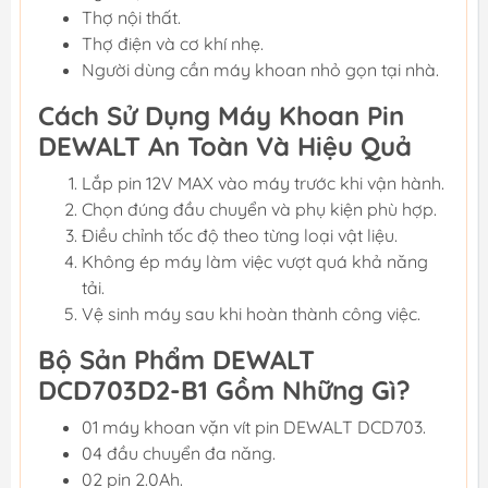
Thợ nội thất.
Thợ điện và cơ khí nhẹ.
Người dùng cần máy khoan nhỏ gọn tại nhà.
Cách Sử Dụng Máy Khoan Pin
DEWALT An Toàn Và Hiệu Quả
Lắp pin 12V MAX vào máy trước khi vận hành.
Chọn đúng đầu chuyển và phụ kiện phù hợp.
Điều chỉnh tốc độ theo từng loại vật liệu.
Không ép máy làm việc vượt quá khả năng
tải.
Vệ sinh máy sau khi hoàn thành công việc.
Bộ Sản Phẩm DEWALT
DCD703D2-B1 Gồm Những Gì?
01 máy khoan vặn vít pin DEWALT DCD703.
04 đầu chuyển đa năng.
02 pin 2.0Ah.