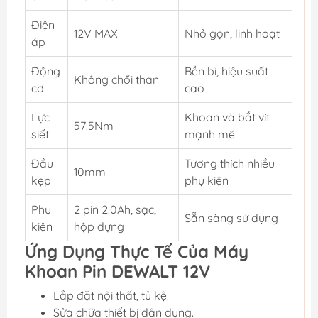
Điện
12V MAX
Nhỏ gọn, linh hoạt
áp
Động
Bền bỉ, hiệu suất
Không chổi than
cơ
cao
Lực
Khoan và bắt vít
57.5Nm
siết
mạnh mẽ
Đầu
Tương thích nhiều
10mm
kẹp
phụ kiện
Phụ
2 pin 2.0Ah, sạc,
Sẵn sàng sử dụng
kiện
hộp đựng
Ứng Dụng Thực Tế Của Máy
Khoan Pin DEWALT 12V
Lắp đặt nội thất, tủ kệ.
Sửa chữa thiết bị dân dụng.