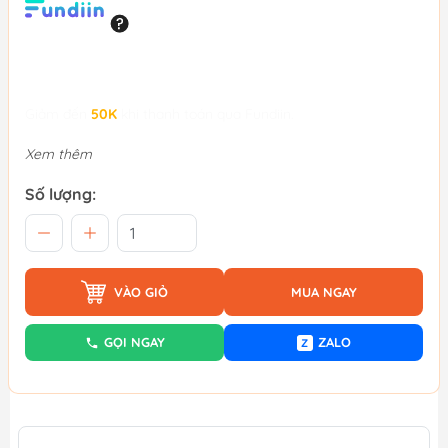
Giảm đến
50K
khi thanh toán qua Fundiin.
Xem thêm
Số lượng:
VÀO GIỎ
MUA NGAY
GỌI NGAY
ZALO
Z