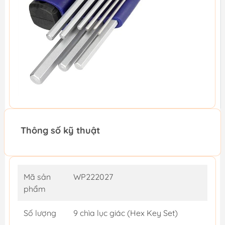
Thông số kỹ thuật
Mã sản
WP222027
phẩm
Số lượng
9 chìa lục giác (Hex Key Set)