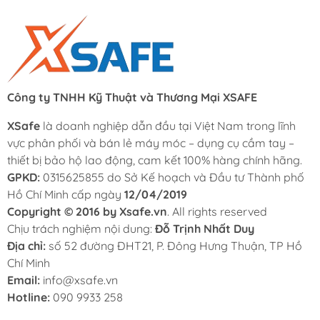
Công ty TNHH Kỹ Thuật và Thương Mại XSAFE
XSafe
là doanh nghiệp dẫn đầu tại Việt Nam trong lĩnh
vực phân phối và bán lẻ máy móc – dụng cụ cầm tay –
thiết bị bảo hộ lao động, cam kết 100% hàng chính hãng.
GPKD:
0315625855 do Sở Kế hoạch và Đầu tư Thành phố
Hồ Chí Minh cấp ngày
12/04/2019
Copyright © 2016 by Xsafe.vn
. All rights reserved
Chịu trách nghiệm nội dung:
Đỗ Trịnh Nhất Duy
Địa chỉ:
số 52 đường ĐHT21, P. Đông Hưng Thuận, TP Hồ
Chí Minh
Email:
info@xsafe.vn
Hotline:
090 9933 258