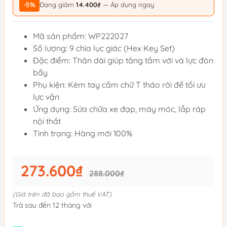
-5%
Đang giảm
14.400₫
— Áp dụng ngay
Mã sản phẩm: WP222027
Số lượng: 9 chìa lục giác (Hex Key Set)
Đặc điểm: Thân dài giúp tăng tầm với và lực đòn
bẩy
Phụ kiện: Kèm tay cầm chữ T tháo rời để tối ưu
lực vặn
Ứng dụng: Sửa chữa xe đạp, máy móc, lắp ráp
nội thất
Tình trạng: Hàng mới 100%
273.600₫
288.000₫
(Giá trên đã bao gồm thuế VAT)
Trả sau đến 12 tháng với