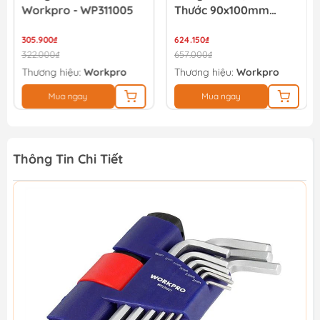
Workpro - WP311005
Thước 90x100mm
Workpro WP311001
305.900₫
624.150₫
322.000₫
657.000₫
Thương hiệu:
Workpro
Thương hiệu:
Workpro
Mua ngay
Mua ngay
Thông Tin Chi Tiết